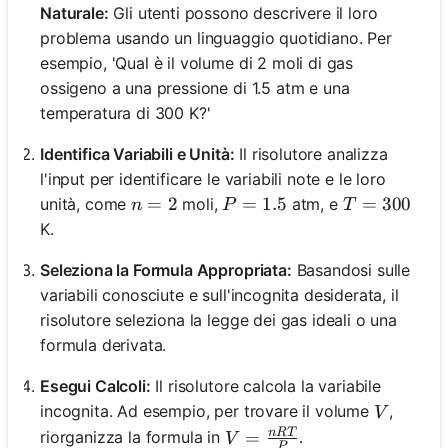
Naturale:
Gli utenti possono descrivere il loro
problema usando un linguaggio quotidiano. Per
esempio, 'Qual è il volume di 2 moli di gas
ossigeno a una pressione di 1.5 atm e una
temperatura di 300 K?'
Identifica Variabili e Unità:
Il risolutore analizza
l'input per identificare le variabili note e le loro
n = 2
=
2
P = 1.5
=
1.5
T = 300
=
300
unità, come
moli,
atm, e
n
P
T
K.
Seleziona la Formula Appropriata:
Basandosi sulle
variabili conosciute e sull'incognita desiderata, il
risolutore seleziona la legge dei gas ideali o una
formula derivata.
Esegui Calcoli:
Il risolutore calcola la variabile
V
incognita. Ad esempio, per trovare il volume
,
V
n
RT
V = \frac{nRT}{P}
=
riorganizza la formula in
.
V
P