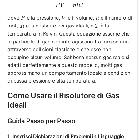
=
PV = nRT
P
V
n
RT
P
V
n
dove
è la pressione,
è il volume,
è il numero di
P
V
n
R
T
moli,
è la costante dei gas ideali, e
è la
R
T
temperatura in Kelvin. Questa equazione assume che
le particelle di gas non interagiscano tra loro se non
attraverso collisioni elastiche e che esse non
occupino alcun volume. Sebbene nessun gas reale si
adatti perfettamente a questo modello, molti gas
approssimano un comportamento ideale a condizioni
di bassa pressione e alta temperatura.
Come Usare il Risolutore di Gas
Ideali
Guida Passo per Passo
Inserisci Dichiarazioni di Problemi in Linguaggio