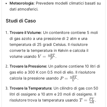
Meteorologia:
Prevedere modelli climatici basati su
dati atmosferici.
Studi di Caso
Trovare il Volume:
Un contenitore contiene 5 moli
di gas azoto a una pressione di 2 atm e una
temperatura di 25 gradi Celsius. Il risolutore
converte la temperatura in Kelvin e calcola il
n
RT
V = \frac{nRT}{P}
=
volume usando
.
V
P
Trovare la Pressione:
Un pallone contiene 10 litri di
gas elio a 300 K con 0.5 moli di elio. Il risolutore
n
RT
P = \frac{nRT}{V}
=
calcola la pressione usando
.
P
V
Trovare la Temperatura:
Un cilindro di gas con 50
litri di ossigeno a 10 atm e 20 moli di ossigeno. Il
P
V
T = \frac{P
=
risolutore trova la temperatura usando
.
T
n
R