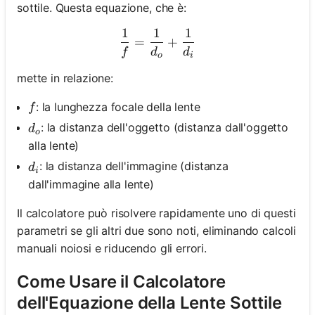
sottile. Questa equazione, che è:
1
1
1
\frac{1}{f} = \frac{1}{d_
=
+
f
d
d
o
i
mette in relazione:
f
: la lunghezza focale della lente
f
d_o
: la distanza dell'oggetto (distanza dall'oggetto
d
o
alla lente)
d_i
: la distanza dell'immagine (distanza
d
i
dall'immagine alla lente)
Il calcolatore può risolvere rapidamente uno di questi
parametri se gli altri due sono noti, eliminando calcoli
manuali noiosi e riducendo gli errori.
Come Usare il Calcolatore
dell'Equazione della Lente Sottile