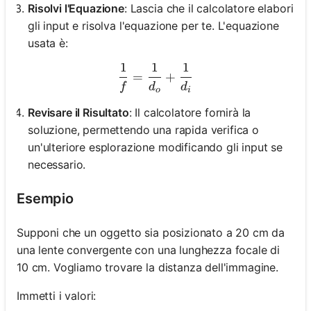
Risolvi l'Equazione
: Lascia che il calcolatore elabori
gli input e risolva l'equazione per te. L'equazione
usata è:
1
1
1
\frac{1}{f} = \frac{1}{d_
=
+
f
d
d
o
i
Revisare il Risultato
: Il calcolatore fornirà la
soluzione, permettendo una rapida verifica o
un'ulteriore esplorazione modificando gli input se
necessario.
Esempio
Supponi che un oggetto sia posizionato a 20 cm da
una lente convergente con una lunghezza focale di
10 cm. Vogliamo trovare la distanza dell'immagine.
Immetti i valori: