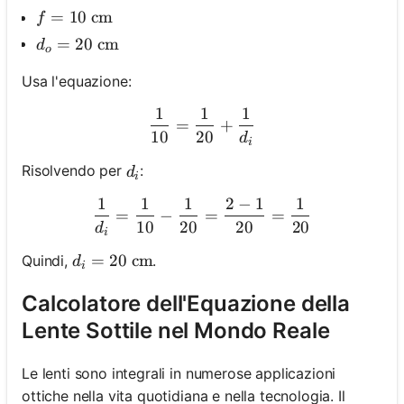
f = 10 \text{ cm}
=
10
cm
f
d_o = 20 \text{ cm}
=
20
cm
d
o
Usa l'equazione:
1
1
1
\frac{1}{10} = \frac{1}{2
=
+
10
20
d
i
d_i
Risolvendo per
:
d
i
1
1
1
2
−
1
1
\frac{1}{d_i} = \frac{1}{
=
−
=
=
10
20
20
20
d
i
d_i = 20 \text{ cm}
=
20
cm
Quindi,
.
d
i
Calcolatore dell'Equazione della
Lente Sottile nel Mondo Reale
Le lenti sono integrali in numerose applicazioni
ottiche nella vita quotidiana e nella tecnologia. Il