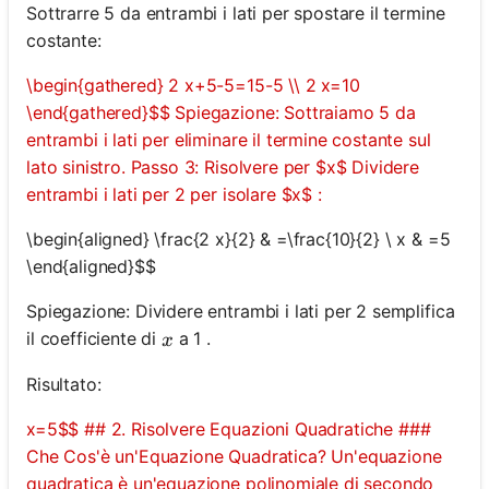
Sottrarre 5 da entrambi i lati per spostare il termine
costante:
\begin{gathered} 2 x+5-5=15-5 \\ 2 x=10
\end{gathered}$$ Spiegazione: Sottraiamo 5 da
entrambi i lati per eliminare il termine costante sul
lato sinistro. Passo 3: Risolvere per $x$ Dividere
entrambi i lati per 2 per isolare $x$ :
\begin{aligned} \frac{2 x}{2} & =\frac{10}{2} \ x & =5
\end{aligned}$$
Spiegazione: Dividere entrambi i lati per 2 semplifica
x
il coefficiente di
a 1 .
x
Risultato:
x=5$$ ## 2. Risolvere Equazioni Quadratiche ###
Che Cos'è un'Equazione Quadratica? Un'equazione
quadratica è un'equazione polinomiale di secondo