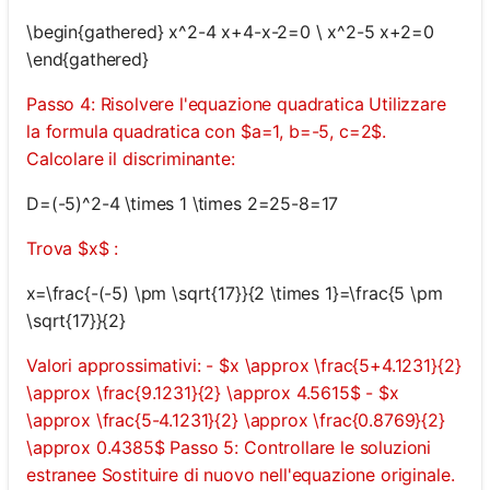
\begin{gathered} x^2-4 x+4-x-2=0 \ x^2-5 x+2=0
\end{gathered}
Passo 4: Risolvere l'equazione quadratica Utilizzare
la formula quadratica con $a=1, b=-5, c=2$.
Calcolare il discriminante:
D=(-5)^2-4 \times 1 \times 2=25-8=17
Trova $x$ :
x=\frac{-(-5) \pm \sqrt{17}}{2 \times 1}=\frac{5 \pm
\sqrt{17}}{2}
Valori approssimativi: - $x \approx \frac{5+4.1231}{2}
\approx \frac{9.1231}{2} \approx 4.5615$ - $x
\approx \frac{5-4.1231}{2} \approx \frac{0.8769}{2}
\approx 0.4385$ Passo 5: Controllare le soluzioni
estranee Sostituire di nuovo nell'equazione originale.