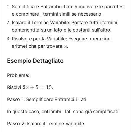
Semplificare Entrambi i Lati: Rimuovere le parentesi
e combinare i termini simili se necessario.
Isolare il Termine Variabile: Portare tutti i termini
x
contenenti
su un lato e le costanti sull'altro.
x
Risolvere per la Variabile: Eseguire operazioni
x
aritmetiche per trovare
.
x
Esempio Dettagliato
Problema:
2 x+5=15
2
+
5
=
15
Risolvi
.
x
Passo 1: Semplificare Entrambi i Lati
In questo caso, entrambi i lati sono già semplificati.
Passo 2: Isolare il Termine Variabile