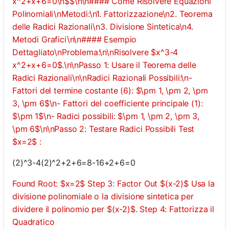
x^2+x+6=0\n$$\n\n#### Come Risolvere Equazioni
Polinomiali\nMetodi:\n1. Fattorizzazione\n2. Teorema
delle Radici Razionali\n3. Divisione Sintetica\n4.
Metodi Grafici\n\n#### Esempio
Dettagliato\nProblema:\n\nRisolvere $x^3-4
x^2+x+6=0$.\n\nPasso 1: Usare il Teorema delle
Radici Razionali\n\nRadici Razionali Possibili:\n-
Fattori del termine costante (6): $\pm 1, \pm 2, \pm
3, \pm 6$\n- Fattori del coefficiente principale (1):
$\pm 1$\n- Radici possibili: $\pm 1, \pm 2, \pm 3,
\pm 6$\n\nPasso 2: Testare Radici Possibili Test
$x=2$ :
(2)^3-4(2)^2+2+6=8-16+2+6=0
Found Root: $x=2$ Step 3: Factor Out $(x-2)$ Usa la
divisione polinomiale o la divisione sintetica per
dividere il polinomio per $(x-2)$. Step 4: Fattorizza il
Quadratico