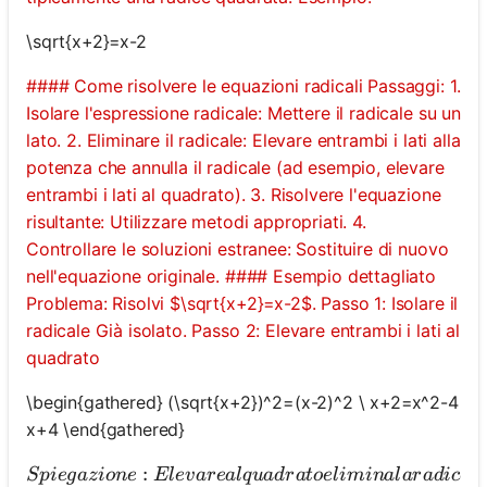
\sqrt{x+2}=x-2
#### Come risolvere le equazioni radicali Passaggi: 1.
Isolare l'espressione radicale: Mettere il radicale su un
lato. 2. Eliminare il radicale: Elevare entrambi i lati alla
potenza che annulla il radicale (ad esempio, elevare
entrambi i lati al quadrato). 3. Risolvere l'equazione
risultante: Utilizzare metodi appropriati. 4.
Controllare le soluzioni estranee: Sostituire di nuovo
nell'equazione originale. #### Esempio dettagliato
Problema: Risolvi $\sqrt{x+2}=x-2$. Passo 1: Isolare il
radicale Già isolato. Passo 2: Elevare entrambi i lati al
quadrato
\begin{gathered} (\sqrt{x+2})^2=(x-2)^2 \ x+2=x^2-4
x+4 \end{gathered}
:
Sp
i
e
g
a
z
i
o
n
e
El
e
v
a
re
a
lq
u
a
d
r
a
t
oe
l
imina
l
a
r
a
d
i
ce
q