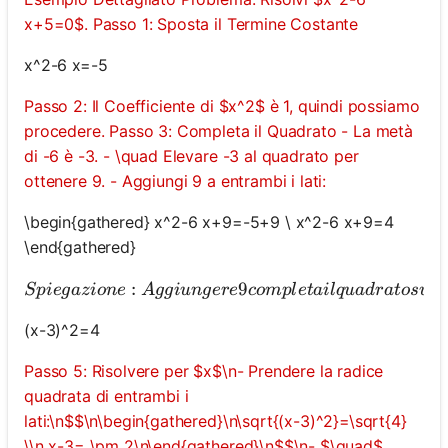
x+5=0$. Passo 1: Sposta il Termine Costante
x^2-6 x=-5
Passo 2: Il Coefficiente di $x^2$ è 1, quindi possiamo
procedere. Passo 3: Completa il Quadrato - La metà
di -6 è -3. - \quad Elevare -3 al quadrato per
ottenere 9. - Aggiungi 9 a entrambi i lati:
\begin{gathered} x^2-6 x+9=-5+9 \ x^2-6 x+9=4
\end{gathered}
:
9
Sp
i
e
g
a
z
i
o
n
e
A
gg
i
u
n
g
ere
co
m
pl
e
t
ai
lq
u
a
d
r
a
t
os
u
ll
(x-3)^2=4
Passo 5: Risolvere per $x$\n- Prendere la radice
quadrata di entrambi i
lati:\n$$\n\begin{gathered}\n\sqrt{(x-3)^2}=\sqrt{4}
\\n x-3= \pm 2\n\end{gathered}\n$$\n- $\quad$