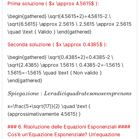
Prima soluzione ( $x \approx 4.5615$ ):
\begin{gathered} \sqrt{4.5615+2}=4.5615-2 \
\sqrt{6.5615} \approx 2.5615 \ 2.5615 \approx 2.5615
\quad \text { Valido } \end{gathered}
Seconda soluzione ( $x \approx 0.4385$ ):
\begin{gathered} \sqrt{0.4385+2}=0.4385-2 \
\sqrt{2.4385} \approx 1.5615 \ 0.4385-2=-1.5615 \
1.5615=-1.5615 \quad \text { Non valido }
\end{gathered}
:
Sp
i
e
g
a
z
i
o
n
e
L
er
a
d
i
c
i
q
u
a
d
r
a
t
eso
n
ose
m
p
re
n
o
nn
e
g
x=\frac{5+\sqrt{17}}{2} \quad \text {
(approssimativamente 4.5615) }
### 6. Risoluzione delle Equazioni Esponenziali ####
Cos'è un'Equazione Esponenziale? Un'equazione