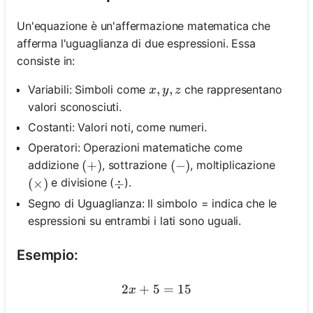
Un'equazione è un'affermazione matematica che
afferma l'uguaglianza di due espressioni. Essa
consiste in:
x, y, z
,
,
Variabili: Simboli come
che rappresentano
x
y
z
valori sconosciuti.
Costanti: Valori noti, come numeri.
Operatori: Operazioni matematiche come
addizione
, sottrazione
, moltiplicazione
(+)
(
+
)
(-)
(
−
)
e divisione (
).
(\times)
(
×
)
\div
÷
Segno di Uguaglianza: Il simbolo = indica che le
espressioni su entrambi i lati sono uguali.
Esempio:
2
+
5
2 x+5=15
=
15
x