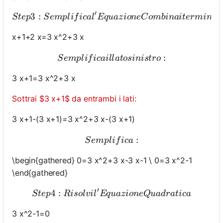
′
3
:
Step 3: Semplifica l'Eq
St
e
p
S
e
m
pl
i
f
i
c
a
l
Eq
u
a
z
i
o
n
e
C
o
mbinai
t
er
mini
s
x+1+2 x=3 x^2+3 x
Semplifica il lato sinistro:
:
S
e
m
pl
i
f
i
c
ai
ll
a
t
os
ini
s
t
ro
3 x+1=3 x^2+3 x
Sottrai $3 x+1$ da entrambi i lati:
3 x+1-(3 x+1)=3 x^2+3 x-(3 x+1)
Semplifica:
:
S
e
m
pl
i
f
i
c
a
\begin{gathered} 0=3 x^2+3 x-3 x-1 \ 0=3 x^2-1
\end{gathered}
′
4
:
Step 4: Risolvi l'Equazione
St
e
p
R
i
so
l
v
i
l
Eq
u
a
z
i
o
n
e
Q
u
a
d
r
a
t
i
c
a
3 x^2-1=0