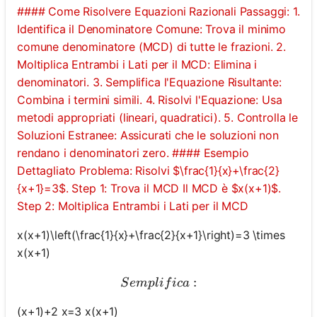
#### Come Risolvere Equazioni Razionali Passaggi: 1.
Identifica il Denominatore Comune: Trova il minimo
comune denominatore (MCD) di tutte le frazioni. 2.
Moltiplica Entrambi i Lati per il MCD: Elimina i
denominatori. 3. Semplifica l'Equazione Risultante:
Combina i termini simili. 4. Risolvi l'Equazione: Usa
metodi appropriati (lineari, quadratici). 5. Controlla le
Soluzioni Estranee: Assicurati che le soluzioni non
rendano i denominatori zero. #### Esempio
Dettagliato Problema: Risolvi $\frac{1}{x}+\frac{2}
{x+1}=3$. Step 1: Trova il MCD Il MCD è $x(x+1)$.
Step 2: Moltiplica Entrambi i Lati per il MCD
x(x+1)\left(\frac{1}{x}+\frac{2}{x+1}\right)=3 \times
x(x+1)
Semplifica:
:
S
e
m
pl
i
f
i
c
a
(x+1)+2 x=3 x(x+1)