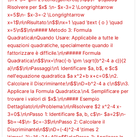
Risolvere per $x$ :\n- $x-3=2 \Longrightarrow
x=5$\n- $x-3=-2 \Longrightarrow
x=1$\n\nRisultato:\n$$\nx=1 \quad \text { o } \quad
x=5\n$$\n\n#### Metodo 3: Formula
Quadratica\nQuando Usare: Applicabile a tutte le
equazioni quadratiche, specialmente quando il
fattorizzare è difficile.\n\n##### Formula
Quadratica:\n$$\nx=\frac{-b \pm \sqrt{b^2-4 a c}}{2
a}\n$$\n\nPassaggi:\n1. Identificare $a, b$, e $c$
nell'equazione quadratica $a x^2+b x+c=0$.\n2.
Calcolare il Discriminante:\n$$\nD=b^2-4 a c\n$$\n3.
Applicare la Formula Quadratica.\n4. Semplificare per
trovare i valori di $x$.\n\n#### Esempio
Dettagliato\n\nProblema:\n\nRisolvere $2 x^2-4 x-
3=0$.\n\nPasso 1: Identificare $a, b, c$\n- $a=2$\n-
$b=-4$\n- $c=-3$\n\nPasso 2: Calcolare il
Discriminante\n$$\nD=(-4)^2-4 \times 2
\times(-3)=16+24=40\n$$\n\nPasso 3: Applicare la