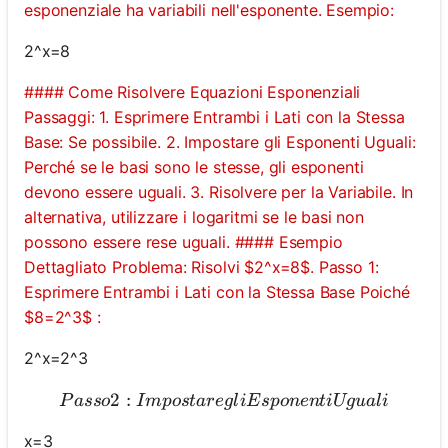
esponenziale ha variabili nell'esponente. Esempio:
2^x=8
#### Come Risolvere Equazioni Esponenziali
Passaggi: 1. Esprimere Entrambi i Lati con la Stessa
Base: Se possibile. 2. Impostare gli Esponenti Uguali:
Perché se le basi sono le stesse, gli esponenti
devono essere uguali. 3. Risolvere per la Variabile. In
alternativa, utilizzare i logaritmi se le basi non
possono essere rese uguali. #### Esempio
Dettagliato Problema: Risolvi $2^x=8$. Passo 1:
Esprimere Entrambi i Lati con la Stessa Base Poiché
$8=2^3$ :
2^x=2^3
2
:
Passo 2: Impostare gli Espo
P
a
sso
I
m
p
os
t
a
re
g
l
i
E
s
p
o
n
e
n
t
i
Ugu
a
l
i
x=3