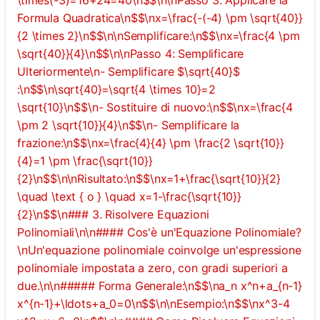
Formula Quadratica\n$$\nx=\frac{-(-4) \pm \sqrt{40}}
{2 \times 2}\n$$\n\nSemplificare:\n$$\nx=\frac{4 \pm
\sqrt{40}}{4}\n$$\n\nPasso 4: Semplificare
Ulteriormente\n- Semplificare $\sqrt{40}$
:\n$$\n\sqrt{40}=\sqrt{4 \times 10}=2
\sqrt{10}\n$$\n- Sostituire di nuovo:\n$$\nx=\frac{4
\pm 2 \sqrt{10}}{4}\n$$\n- Semplificare la
frazione:\n$$\nx=\frac{4}{4} \pm \frac{2 \sqrt{10}}
{4}=1 \pm \frac{\sqrt{10}}
{2}\n$$\n\nRisultato:\n$$\nx=1+\frac{\sqrt{10}}{2}
\quad \text { o } \quad x=1-\frac{\sqrt{10}}
{2}\n$$\n### 3. Risolvere Equazioni
Polinomiali\n\n#### Cos'è un'Equazione Polinomiale?
\nUn'equazione polinomiale coinvolge un'espressione
polinomiale impostata a zero, con gradi superiori a
due.\n\n##### Forma Generale:\n$$\na_n x^n+a_{n-1}
x^{n-1}+\ldots+a_0=0\n$$\n\nEsempio:\n$$\nx^3-4