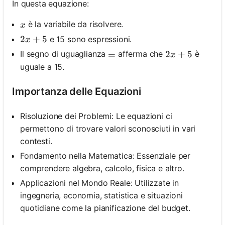
In questa equazione:
x
è la variabile da risolvere.
x
2 x+5
2
+
5
e 15 sono espressioni.
x
2 x+5
2
+
5
Il segno di uguaglianza
afferma che
è
=
=
x
uguale a 15.
Importanza delle Equazioni
Risoluzione dei Problemi: Le equazioni ci
permettono di trovare valori sconosciuti in vari
contesti.
Fondamento nella Matematica: Essenziale per
comprendere algebra, calcolo, fisica e altro.
Applicazioni nel Mondo Reale: Utilizzate in
ingegneria, economia, statistica e situazioni
quotidiane come la pianificazione del budget.