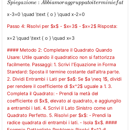
:
Sp
i
e
g
a
z
i
o
n
e
A
bbiam
or
a
gg
r
u
pp
a
t
o
i
t
er
mini
e
f
a
tt
o
x-3=0 \quad \text { o } \quad x-2=0
Passo 4: Risolvi per $x$ - $x=3$ - $x=2$ Risposta:
x=2 \quad \text { o } \quad x=3
#### Metodo 2: Completare il Quadrato Quando
Usare: Utile quando il quadratico non si fattorizza
facilmente. Passaggi: 1. Scrivi l'Equazione in Forma
Standard: Sposta il termine costante dall'altra parte.
2. Dividi Entrambi i Lati per $a$: Se $a \neq 1$, dividi
per rendere il coefficiente di $x^2$ uguale a 1. 3.
Completa il Quadrato: - Prendi la metà del
coefficiente di $x$, elevato al quadrato, e aggiungilo
a entrambi i lati. 4. Scrivi il Lato Sinistro come un
Quadrato Perfetto. 5. Risolvi per $x$: - Prendi la
radice quadrata di entrambi i lati. - Isola $x$. ####
Esempio Dettagliato Problema: Risolvi $x^2-6