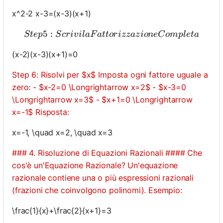
x^2-2 x-3=(x-3)(x+1)
5
:
Step 5: Scrivi la Fattorizz
Nessuna
St
e
p
S
cr
i
v
i
l
a
F
a
tt
or
i
zz
a
z
i
o
n
e
C
o
m
pl
e
t
a
omanda
(x-2)(x-3)(x+1)=0
Ancora
Step 6: Risolvi per $x$ Imposta ogni fattore uguale a
ai la Tua
Prima
zero: - $x-2=0 \Longrightarrow x=2$ - $x-3=0
Domanda
\Longrightarrow x=3$ - $x+1=0 \Longrightarrow
x=-1$ Risposta:
x=-1, \quad x=2, \quad x=3
### 4. Risoluzione di Equazioni Razionali #### Che
cos'è un'Equazione Razionale? Un'equazione
razionale contiene una o più espressioni razionali
(frazioni che coinvolgono polinomi). Esempio:
\frac{1}{x}+\frac{2}{x+1}=3