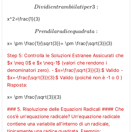
Dividi entrambi i lati per 3 
3
:
D
i
v
i
d
i
e
n
t
r
ambii
l
a
t
i
p
er
x^2=\frac{1}{3}
Prendi la radice quadrata:
:
P
re
n
d
i
l
a
r
a
d
i
ce
q
u
a
d
r
a
t
a
x= \pm \frac{1}{\sqrt{3}}= \pm \frac{\sqrt{3}}{3}
Step 5: Controlla le Soluzioni Estranee Assicurati che
$x \neq 0$ e $x \neq-1$ (valori che rendono i
denominatori zero). - $x=\frac{\sqrt{3}}{3}:$ Valido -
$x=-\frac{\sqrt{3}}{3}:$ Valido (poiché non è -1 o 0 )
Risposta:
x= \pm \frac{\sqrt{3}}{3}
### 5. Risoluzione delle Equazioni Radicali #### Che
cos'è un'equazione radicale? Un'equazione radicale
contiene una variabile all'interno di un radicale,
tipicamente una radice quadrata. Esempio: