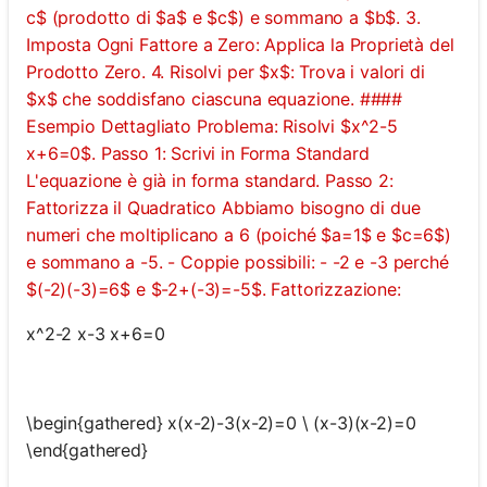
c$ (prodotto di $a$ e $c$) e sommano a $b$. 3.
Imposta Ogni Fattore a Zero: Applica la Proprietà del
Prodotto Zero. 4. Risolvi per $x$: Trova i valori di
$x$ che soddisfano ciascuna equazione. ####
Esempio Dettagliato Problema: Risolvi $x^2-5
x+6=0$. Passo 1: Scrivi in Forma Standard
L'equazione è già in forma standard. Passo 2:
Fattorizza il Quadratico Abbiamo bisogno di due
numeri che moltiplicano a 6 (poiché $a=1$ e $c=6$)
e sommano a -5. - Coppie possibili: - -2 e -3 perché
$(-2)(-3)=6$ e $-2+(-3)=-5$. Fattorizzazione:
x^2-2 x-3 x+6=0
\begin{gathered} x(x-2)-3(x-2)=0 \ (x-3)(x-2)=0
\end{gathered}