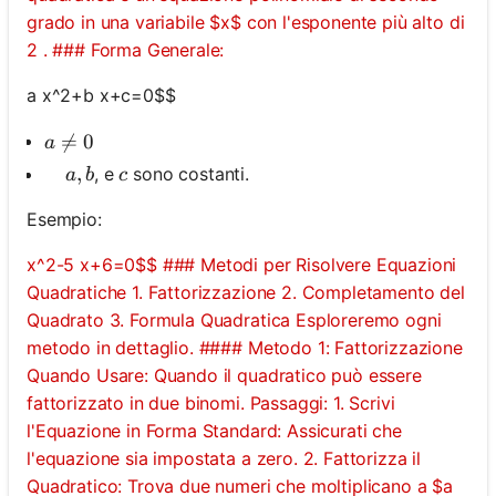
grado in una variabile $x$ con l'esponente più alto di
2 . ### Forma Generale:
a x^2+b x+c=0$$
a \neq 0

=
0
a
\quad a, b
,
c
, e
sono costanti.
a
b
c
Esempio:
x^2-5 x+6=0$$ ### Metodi per Risolvere Equazioni
Quadratiche 1. Fattorizzazione 2. Completamento del
Quadrato 3. Formula Quadratica Esploreremo ogni
metodo in dettaglio. #### Metodo 1: Fattorizzazione
Quando Usare: Quando il quadratico può essere
fattorizzato in due binomi. Passaggi: 1. Scrivi
l'Equazione in Forma Standard: Assicurati che
l'equazione sia impostata a zero. 2. Fattorizza il
Quadratico: Trova due numeri che moltiplicano a $a