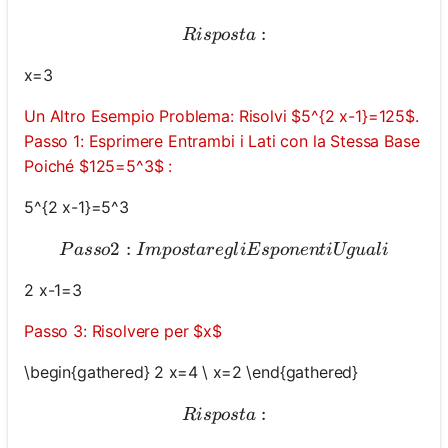
Risposta:
:
R
i
s
p
os
t
a
x=3
Un Altro Esempio Problema: Risolvi $5^{2 x-1}=125$.
Passo 1: Esprimere Entrambi i Lati con la Stessa Base
Poiché $125=5^3$ :
5^{2 x-1}=5^3
2
:
Passo 2: Impostare gli Espo
P
a
sso
I
m
p
os
t
a
re
g
l
i
E
s
p
o
n
e
n
t
i
Ugu
a
l
i
2 x-1=3
Passo 3: Risolvere per $x$
\begin{gathered} 2 x=4 \ x=2 \end{gathered}
Risposta:
:
R
i
s
p
os
t
a