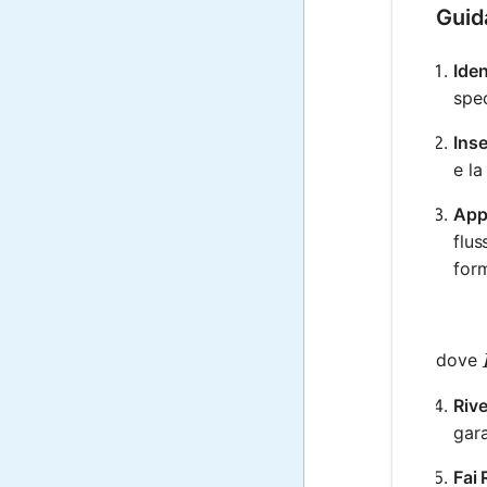
Guid
Iden
spec
Inse
e la
Appl
flus
form
dove
Rive
gara
Fai 