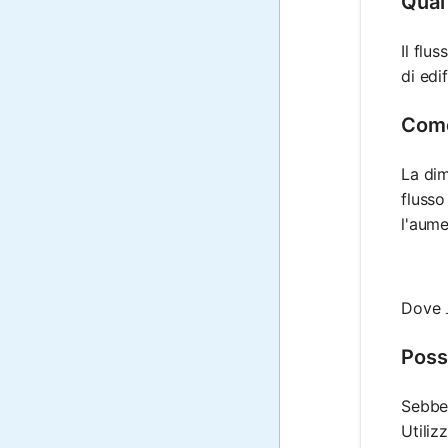
Qual 
Il flu
di edi
Come 
La dim
flusso
l'aume
Dove
Poss
Sebben
Utiliz