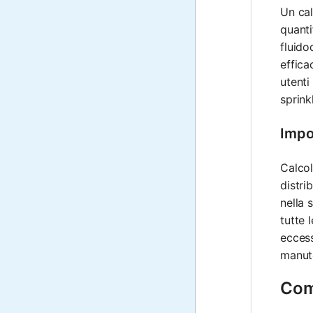
Un cal
quanti
fluido
effica
utenti
sprink
Impo
Calcol
distri
nella 
tutte 
eccess
manute
Come