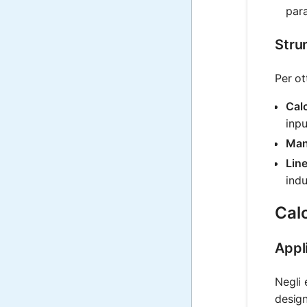
para
Stru
Per ot
Calc
inpu
Mano
Line
indu
Calc
Appli
Negli 
design