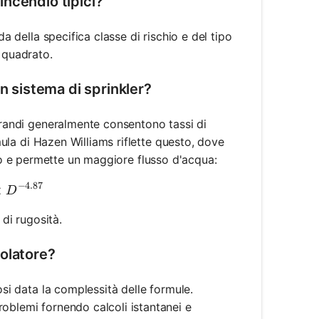
tincendio tipici?
da della specifica classe di rischio e del tipo
 quadrato.
n sistema di sprinkler?
 grandi generalmente consentono tassi di
rmula di Hazen Williams riflette questo, dove
ito e permette un maggiore flusso d'acqua:
−
4.87
\times Q^{1.85} \times C^{-1.85} \times D^{-4.87}
×
D
 di rugosità.
olatore?
osi data la complessità delle formule.
oblemi fornendo calcoli istantanei e