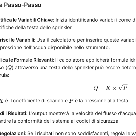
a Passo-Passo
tifica le Variabili Chiave
: Inizia identificando variabili come
ifiche della testa dello sprinkler.
risci le Variabili
: Usa il calcolatore per inserire queste variabi
 pressione dell'acqua disponibile nello strumento.
ica le Formule Rilevanti
: Il calcolatore applicherà formule idr
Q
so (
) attraverso una testa dello sprinkler può essere deter
Q
ula:
Q = K \ti
=
×
Q
K
P
K
P
è il coefficiente di scarico e
è la pressione alla testa.
K
P
di i Risultati
: L'output mostrerà la velocità del flusso d'acqu
ntire la conformità del sistema ai codici di sicurezza.
Regolazioni
: Se i risultati non sono soddisfacenti, regola le va