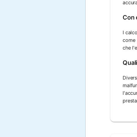
accura
Con 
I calc
come m
che l'
Qual
Divers
malfun
l'accu
presta