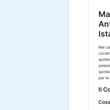
Mat
Ant
Is
Nel ca
corret
sprink
sistem
sprink
per le
Il C
Cosa 