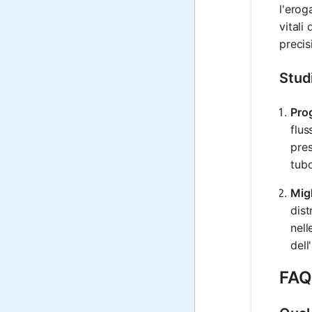
l'erog
vitali
precis
Stud
Pro
flus
pres
tubo
Migl
dist
nell
dell
FAQ 