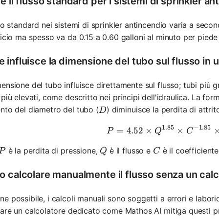
è il flusso standard per i sistemi di sprinkler an
sso standard nei sistemi di sprinkler antincendio varia a secon
ficio ma spesso va da 0.15 a 0.60 galloni al minuto per piede
influisce la dimensione del tubo sul flusso in u
ensione del tubo influisce direttamente sul flusso; tubi più
 più elevati, come descritto nei principi dell'idraulica. La fo
D
nto del diametro del tubo (
) diminuisce la perdita di attr
D
1.85
−
1.85
=
4.52
×
×
P = 4.52 
P
Q
C
P
Q
C
è la perdita di pressione,
è il flusso e
è il coefficiente
P
Q
C
o calcolare manualmente il flusso senza un calc
e possibile, i calcoli manuali sono soggetti a errori e labori
zare un calcolatore dedicato come Mathos AI mitiga questi pr