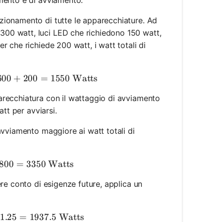
zionamento di tutte le apparecchiature. Ad
300 watt, luci LED che richiedono 150 watt,
r che richiede 200 watt, i watt totali di
tal Running Watts} = 2 \times 300 + 150 + 600 + 200
600
+
200
=
1550
Watts
pparecchiatura con il wattaggio di avviamento
att per avviarsi.
 avviamento maggiore ai watt totali di
quired Starting Watts} = 1550 + 1800 = 3350 \text{ 
800
=
3350
Watts
nere conto di esigenze future, applica un
nning Watts with Margin} = 1550 \times 1.25 = 1937.
1.25
=
1937.5
Watts