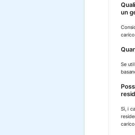
Qual
un g
Consid
carico
Quan
Se uti
basano
Poss
resi
Sì, i 
reside
carico