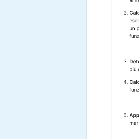
Calc
esem
un p
fun
Det
più 
Calc
fun
App
marg