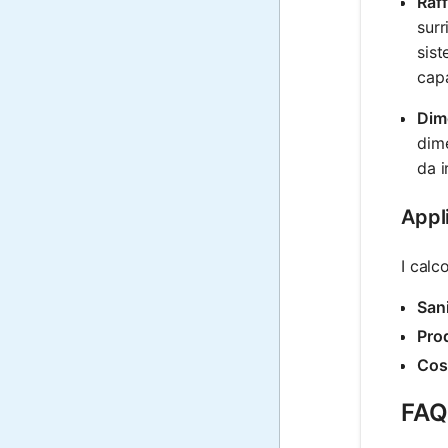
Raf
surr
sist
capa
Dim
dime
da i
Appli
I calc
San
Pro
Cos
FAQ