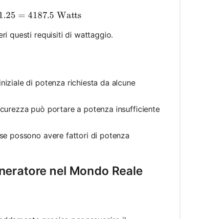
arting Watts with Margin} = 3350 \times 1.25 = 4187.
1.25
=
4187.5
Watts
ri questi requisiti di wattaggio.
niziale di potenza richiesta da alcune
icurezza può portare a potenza insufficiente
se possono avere fattori di potenza
neratore nel Mondo Reale