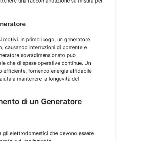
o ottenere una raccomandazione su misura per
neratore
 motivi. In primo luogo, un generatore
o, causando interruzioni di corrente e
generatore sovradimensionato può
iale che di spese operative continue. Un
efficiente, fornendo energia affidabile
aiuta a mantenere la longevità del
mento di un Generatore
 e gli elettrodomestici che devono essere
amento e di avviamento.