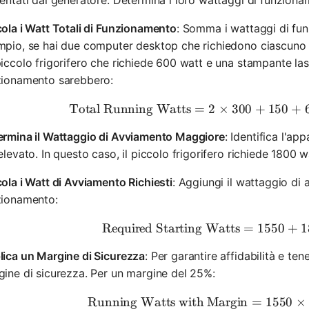
ola i Watt Totali di Funzionamento
: Somma i wattaggi di fun
pio, se hai due computer desktop che richiedono ciascuno 
iccolo frigorifero che richiede 600 watt e una stampante lase
zionamento sarebbero:
Total Running Watts
=
2
×
300
+
\text{To
150
+
ermina il Wattaggio di Avviamento Maggiore
: Identifica l'a
elevato. In questo caso, il piccolo frigorifero richiede 1800 w
ola i Watt di Avviamento Richiesti
: Aggiungi il wattaggio di
zionamento:
Required Starting Watts
=
\text{Re
1550
+
1
lica un Margine di Sicurezza
: Per garantire affidabilità e te
ine di sicurezza. Per un margine del 25%:
Running Watts with Margin
=
\text{Ru
1550
×