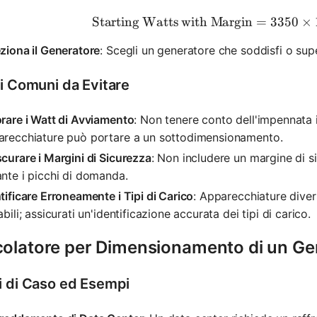
Starting Watts with Margin
=
\text{St
3350
×
ziona il Generatore
: Scegli un generatore che soddisfi o supe
ri Comuni da Evitare
rare i Watt di Avviamento
: Non tenere conto dell'impennata i
arecchiature può portare a un sottodimensionamento.
curare i Margini di Sicurezza
: Non includere un margine di s
nte i picchi di domanda.
tificare Erroneamente i Tipi di Carico
: Apparecchiature diver
abili; assicurati un'identificazione accurata dei tipi di carico.
colatore per Dimensionamento di un Ge
i di Caso ed Esempi