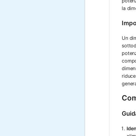
potenz
la dim
Impo
Un dim
sottod
potenz
compor
dimens
riduce
genera
Com
Guid
Iden
alim