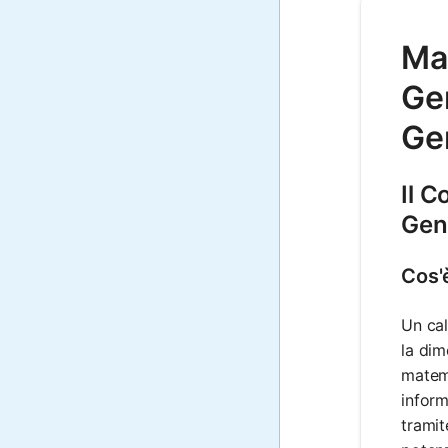
Ma
Gen
Ge
Il 
Gen
Cos'
Un cal
la dim
matema
inform
tramit