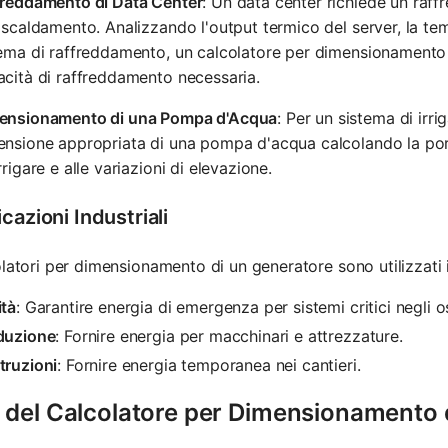
freddamento di Data Center
: Un data center richiede un raff
iscaldamento. Analizzando l'output termico del server, la te
ema di raffreddamento, un calcolatore per dimensionamento
cità di raffreddamento necessaria.
ensionamento di una Pompa d'Acqua
: Per un sistema di irri
nsione appropriata di una pompa d'acqua calcolando la porta
rrigare e alle variazioni di elevazione.
cazioni Industriali
olatori per dimensionamento di un generatore sono utilizzati in 
ità
: Garantire energia di emergenza per sistemi critici negli o
duzione
: Fornire energia per macchinari e attrezzature.
truzioni
: Fornire energia temporanea nei cantieri.
 del Calcolatore per Dimensionamento 