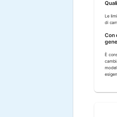
Qual
Le lim
di cam
Con 
gene
È cons
cambia
modell
esigen