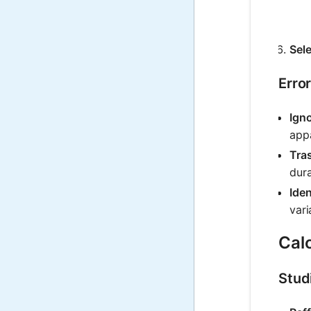
Sele
Erro
Igno
app
Tras
dura
Iden
vari
Cal
Stud