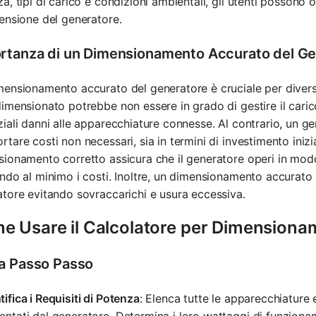
a, tipi di carico e condizioni ambientali, gli utenti posson
ensione del generatore.
rtanza di un Dimensionamento Accurato del Ge
ensionamento accurato del generatore è cruciale per diversi
imensionato potrebbe non essere in grado di gestire il caric
iali danni alle apparecchiature connesse. Al contrario, un 
tare costi non necessari, sia in termini di investimento iniz
ionamento corretto assicura che il generatore operi in modo 
ndo al minimo i costi. Inoltre, un dimensionamento accurato 
tore evitando sovraccarichi e usura eccessiva.
e Usare il Calcolatore per Dimensiona
a Passo Passo
tifica i Requisiti di Potenza
: Elenca tutte le apparecchiature
entati dal generatore. Determina i loro wattaggi di funzion