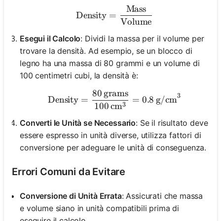
Mass
\text{Density} = \frac{
Density
=
Volume
Esegui il Calcolo
: Dividi la massa per il volume per
trovare la densità. Ad esempio, se un blocco di
legno ha una massa di 80 grammi e un volume di
100 centimetri cubi, la densità è:
80
grams
\text{Density} = \frac{8
3
Density
=
=
0.8
g/cm
3
100
cm
Converti le Unità se Necessario
: Se il risultato deve
essere espresso in unità diverse, utilizza fattori di
conversione per adeguare le unità di conseguenza.
Errori Comuni da Evitare
Conversione di Unità Errata
: Assicurati che massa
e volume siano in unità compatibili prima di
eseguire il calcolo.