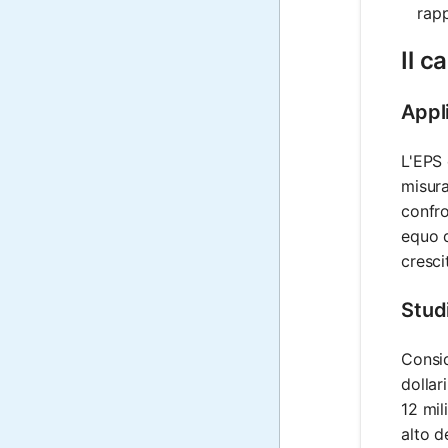
rapp
Il c
Appli
L'EPS 
misura
confro
equo d
cresci
Stud
Consid
dollar
12 mil
alto d