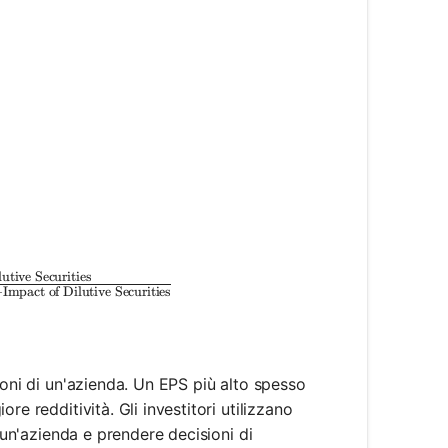
erred Dividends}}{\text{Weighted Average Number of
utive Securities
erred Dividends} + \text{Impact of Dilutive Securiti
+
Impact of Dilutive Securities
ioni di un'azienda. Un EPS più alto spesso
e redditività. Gli investitori utilizzano
i un'azienda e prendere decisioni di