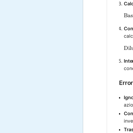
Calc
\te
Bas
Cons
calc
\te
Dil
Inte
conc
Erro
Igno
azio
Cont
inve
Tras