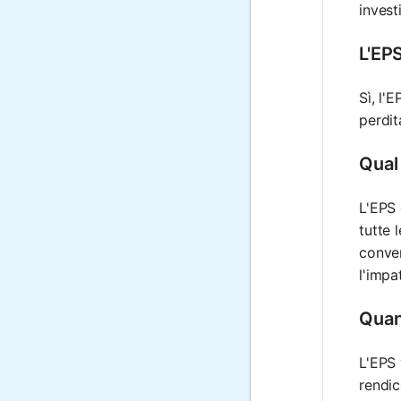
invest
L'EP
Sì, l'
perdit
Qual 
L'EPS 
tutte 
conver
l'impa
Quan
L'EPS 
rendic