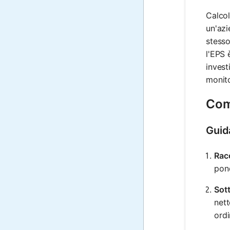
Calcol
un'azi
stesso
l'EPS 
invest
monito
Come
Guid
Racc
pond
Sott
nett
ordi