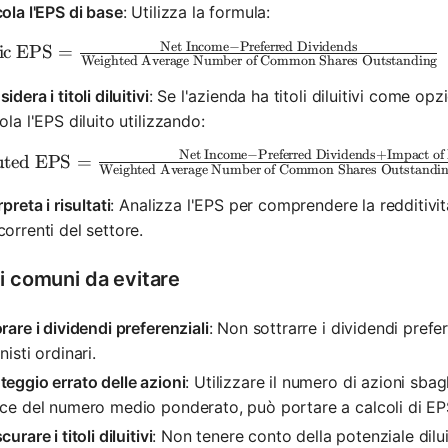
ola l'EPS di base
: Utilizza la formula:
Net Income
−
Preferred Dividends
xt{Basic EPS} = \frac{\text{Net Income} - \text{Pr
ic EPS
=
Weighted Average Number of Common Shares Outstanding
idera i titoli diluitivi
: Se l'azienda ha titoli diluitivi come opz
ola l'EPS diluito utilizzando:
Net Income
−
Preferred Dividends
+
Impact of 
xt{Diluted EPS} = \frac{\text{Net Income} - \text{Pr
uted EPS
=
Weighted Average Number of Common Shares Outstandi
rpreta i risultati
: Analizza l'EPS per comprendere la redditivit
orrenti del settore.
ri comuni da evitare
rare i dividendi preferenziali
: Non sottrarre i dividendi prefe
nisti ordinari.
eggio errato delle azioni
: Utilizzare il numero di azioni sba
ce del numero medio ponderato, può portare a calcoli di EPS
curare i titoli diluitivi
: Non tenere conto della potenziale dilu