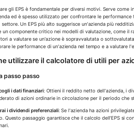
are gli EPS è fondamentale per diversi motivi. Serve come ind
enda ed è spesso utilizzato per confrontare le performance fi
 settore. Un EPS più alto suggerisce un'azienda più redditizia,
è un componente critico nei modelli di valutazione, come il ra
itori a valutare se un'azione è sopravvalutata o sottovaluta
rare le performance di un'azienda nel tempo e a valutare l'ef
 utilizzare il calcolatore di utili per az
a passo passo
ogli i dati finanziari
: Ottieni il reddito netto dell'azienda, i 
erato di azioni ordinarie in circolazione per il periodo che s
rai i dividendi preferenziali
: Se l'azienda ha azioni privilegiat
o. Questo passaggio garantisce che il calcolo dell'EPS si concen
nari.