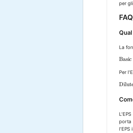
per gli
FAQ 
Qual 
La for
\text
Basic
Per l'
\text
Dilut
Come 
L'EPS 
porta 
l'EPS 