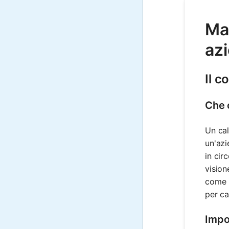
Mat
az
Il c
Che c
Un cal
un'azi
in cir
vision
come i
per ca
Impo