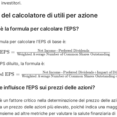
 investitori.
del calcolatore di utili per azione
è la formula per calcolare l'EPS?
mula per calcolare l'EPS di base è:
Net Income
−
Preferred Dividends
{Basic EPS} = \frac{\text{Net Income} - \text{Pref
 EPS
=
Weighted Average Number of Common Shares Outstanding
EPS diluito, la formula è:
Net Income
−
Preferred Dividends
+
Impact of Dil
{Diluted EPS} = \frac{\text{Net Income} - \text{Pref
ed EPS
=
Weighted Average Number of Common Shares Outstanding
influisce l'EPS sui prezzi delle azioni?
è un fattore critico nella determinazione del prezzo delle az
a un prezzo delle azioni più elevato, poiché indica una maggior
insieme ad altre metriche per valutare la salute finanziaria d