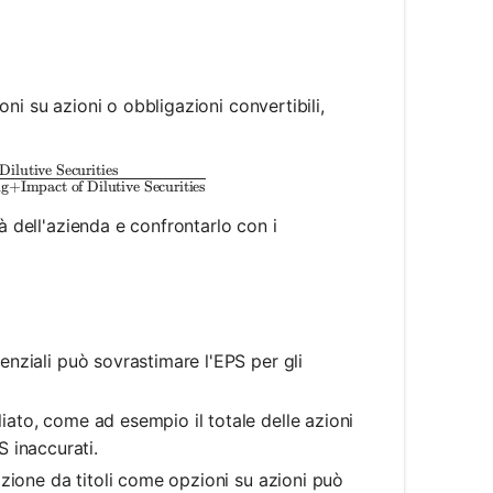
eferred Dividends}}{\text{Weighted Average Number 
ioni su azioni o obbligazioni convertibili,
Dilutive Securities
eferred Dividends} + \text{Impact of Dilutive Securi
ng
+
Impact of Dilutive Securities
à dell'azienda e confrontarlo con i
renziali può sovrastimare l'EPS per gli
gliato, come ad esempio il totale delle azioni
 inaccurati.
izione da titoli come opzioni su azioni può