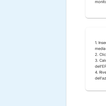
monito
1. Inse
media 
2. Cli
3. Cal
dell'E
4. Riv
dell'a