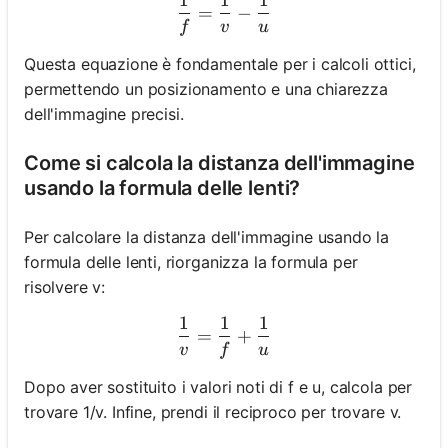
\frac{1}{f} = \frac{1}{v} 
=
−
f
v
u
Questa equazione è fondamentale per i calcoli ottici,
permettendo un posizionamento e una chiarezza
dell'immagine precisi.
Come si calcola la distanza dell'immagine
usando la formula delle lenti?
Per calcolare la distanza dell'immagine usando la
formula delle lenti, riorganizza la formula per
risolvere v:
1
1
1
\frac{1}{v} = \frac{1}{f}
=
+
v
f
u
Dopo aver sostituito i valori noti di f e u, calcola per
trovare 1/v. Infine, prendi il reciproco per trovare v.