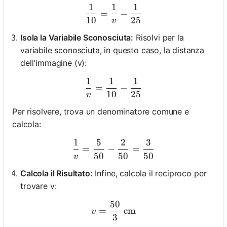
1
1
1
\frac{1}{10} = \frac{1}{v
=
−
10
25
v
Isola la Variabile Sconosciuta:
Risolvi per la
variabile sconosciuta, in questo caso, la distanza
dell'immagine (v):
1
1
1
\frac{1}{v} = \frac{1}{10
=
−
10
25
v
Per risolvere, trova un denominatore comune e
calcola:
1
5
2
3
\frac{1}{v} = \frac{5}{50
=
−
=
50
50
50
v
Calcola il Risultato:
Infine, calcola il reciproco per
trovare v:
50
v = \frac{50}{3} \text{ c
=
cm
v
3