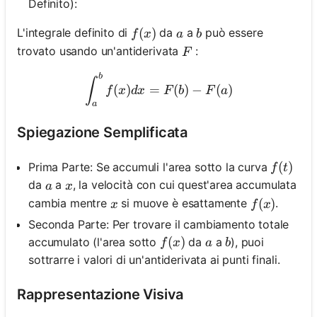
Definito):
f(x)
(
)
a
b
L'integrale definito di
da
a
può essere
f
x
a
b
F
trovato usando un'antiderivata
:
F
b
\int_a^b f(x) d x=F(b)-F(a
∫
(
)
=
(
)
−
(
)
f
x
d
x
F
b
F
a
a
Spiegazione Semplificata
f(t)
(
)
Prima Parte: Se accumuli l'area sotto la curva
f
t
a
x
da
a
, la velocità con cui quest'area accumulata
a
x
x
f(x)
(
)
cambia mentre
si muove è esattamente
.
x
f
x
Seconda Parte: Per trovare il cambiamento totale
f(x)
(
)
a
b
accumulato (l'area sotto
da
a
), puoi
f
x
a
b
sottrarre i valori di un'antiderivata ai punti finali.
Rappresentazione Visiva