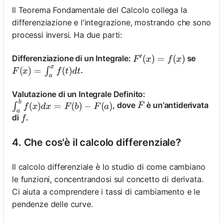
Il Teorema Fondamentale del Calcolo collega la
differenziazione e l'integrazione, mostrando che sono
processi inversi. Ha due parti:
′
F^{\prime}(x)=f(x)
(
)
=
(
)
Differenziazione di un Integrale:
se
F
x
f
x
x
F(x)=\int_a^x f(t) d t
(
)
=
(
)
.
∫
F
x
f
t
d
t
a
Valutazione di un Integrale Definito:
b
\int_a^b f(x) d x=F(b)-F(a)
F
, dove
è un'antiderivata
(
)
=
(
)
−
(
)
∫
F
f
x
d
x
F
b
F
a
a
f
di
.
f
4. Che cos'è il calcolo differenziale?
Il calcolo differenziale è lo studio di come cambiano
le funzioni, concentrandosi sul concetto di derivata.
Ci aiuta a comprendere i tassi di cambiamento e le
pendenze delle curve.