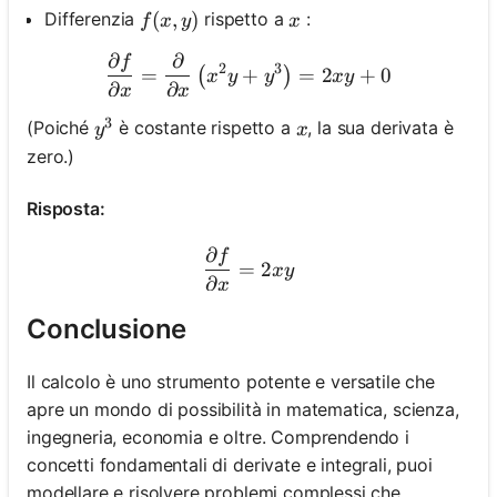
f(x, y)
(
,
)
x
Differenzia
rispetto a
:
f
x
y
x
∂
∂
f
\frac{\partial f}{\partial
2
3
=
+
=
2
+
0
(
)
x
y
y
x
y
∂
∂
x
x
3
y^3
x
(Poiché
è costante rispetto a
, la sua derivata è
y
x
zero.)
Risposta:
∂
f
\frac{\partial f}{\partial 
=
2
x
y
∂
x
Conclusione
Il calcolo è uno strumento potente e versatile che
apre un mondo di possibilità in matematica, scienza,
ingegneria, economia e oltre. Comprendendo i
concetti fondamentali di derivate e integrali, puoi
modellare e risolvere problemi complessi che