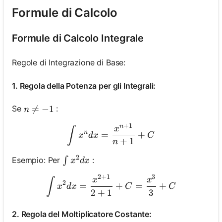
Formule di Calcolo
Nessuna
Formule di Calcolo Integrale
omanda
Ancora
Regole di Integrazione di Base:
ai la Tua
1. Regola della Potenza per gli Integrali:
Prima
Domanda
n \neq-1

=
−
1
Se
:
n
+
1
n
\int x^n d x=\frac{x^{
x
∫
n
=
+
x
d
x
C
+
1
n
2
\int x^2 d x
Esempio: Per
:
∫
x
d
x
2
+
1
3
\int x^2 d x=\frac{x^{
x
x
∫
2
=
+
=
+
x
d
x
C
C
2
+
1
3
2. Regola del Moltiplicatore Costante: