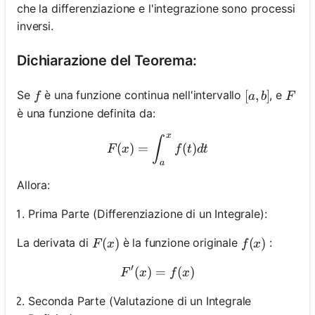
che la differenziazione e l'integrazione sono processi
inversi.
Dichiarazione del Teorema:
f
[a, b]
[
,
]
F
Se
è una funzione continua nell'intervallo
, e
f
a
b
F
è una funzione definita da:
x
F(x)=\int_a^x f(t) d t
∫
(
)
=
(
)
F
x
f
t
d
t
a
Allora:
Prima Parte (Differenziazione di un Integrale):
F(x)
(
)
f(x)
(
)
La derivata di
è la funzione originale
:
F
x
f
x
′
(
)
=
F^{\prime}(x)=f(x)
(
)
F
x
f
x
Seconda Parte (Valutazione di un Integrale