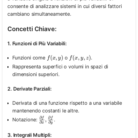
consente di analizzare sistemi in cui diversi fattori
cambiano simultaneamente.
Concetti Chiave:
1. Funzioni di Più Variabili:
f(x, y)
(
,
)
f(x, y, z)
(
,
,
)
Funzioni come
o
.
f
x
y
f
x
y
z
Rappresenta superfici o volumi in spazi di
dimensioni superiori.
2. Derivate Parziali:
Derivata di una funzione rispetto a una variabile
mantenendo costanti le altre.
∂
∂
f
f
\frac{\partial f}{\partial x}, \frac{\pa
,
Notazione:
.
∂
∂
x
y
3. Integrali Multipli: