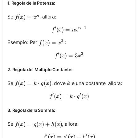
1. Regola della Potenza:
n
f(x)=x^n
(
)
=
Se
, allora:
f
x
x
′
−
1
n
(
)
=
f^{\prime}(x)=n x^{n-1}
f
x
n
x
3
f(x)=x^3
(
)
=
Esempio: Per
:
f
x
x
′
2
(
)
=
f^{\prime}(x)=3 x^2
3
f
x
x
2. Regola del Multiplo Costante:
f(x)=k \cdot g(x)
(
)
=
⋅
(
)
k
Se
, dove
è una costante, allora:
f
x
k
g
x
k
′
′
(
)
=
f^{\prime}(x)=k \cdot g^{
⋅
(
)
f
x
k
g
x
3. Regola della Somma:
f(x)=g(x)+h(x)
(
)
=
(
)
+
(
)
Se
, allora:
f
x
g
x
h
x
′
′
′
(
)
=
(
f^{\prime}(x)=g^{\prime
)
+
(
)
f
x
g
x
h
x