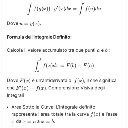
\int f(g(x)) \cdot g^{\prim
∫
∫
′
(
(
))
⋅
(
)
=
(
)
f
g
x
g
x
d
x
f
u
d
u
u=g(x)
=
(
)
Dove
.
u
g
x
Formula dell'Integrale Definito:
a
b
Calcola il valore accumulato tra due punti
e
:
a
b
b
\int_a^b f(x) d x=F(b)-F(a
∫
(
)
=
(
)
−
(
)
f
x
d
x
F
b
F
a
a
F(x)
(
)
f(x)
(
)
Dove
è un'antiderivata di
, il che significa
F
x
f
x
′
F^{\prime}(x)=f(x)
(
)
=
(
)
che
. Comprensione Visiva degli
F
x
f
x
Integrali
Area Sotto la Curva: L'integrale definito
f(x)
(
)
rappresenta l'area totale tra la curva
e l'asse
f
x
x
x=a
=
x=b
=
da
a
.
x
x
a
x
b