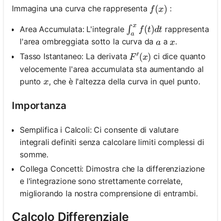
f(x)
(
)
Immagina una curva che rappresenta
:
f
x
x
\int_a^x f(t) d t
(
)
Area Accumulata: L'integrale
rappresenta
∫
f
t
d
t
a
a
x
l'area ombreggiata sotto la curva da
a
.
a
x
′
F^{\prime}(x)
(
)
Tasso Istantaneo: La derivata
ci dice quanto
F
x
velocemente l'area accumulata sta aumentando al
x
punto
, che è l'altezza della curva in quel punto.
x
Importanza
Semplifica i Calcoli: Ci consente di valutare
integrali definiti senza calcolare limiti complessi di
somme.
Collega Concetti: Dimostra che la differenziazione
e l'integrazione sono strettamente correlate,
migliorando la nostra comprensione di entrambi.
Calcolo Differenziale