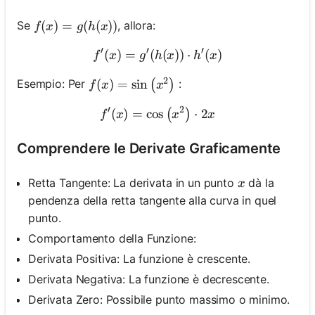
f(x)=g(h(x))
(
)
=
(
(
))
Se
, allora:
f
x
g
h
x
′
′
′
(
)
=
(
f^{\prime}(x)=g^{\prime}(
(
))
⋅
(
)
f
x
g
h
x
h
x
2
f(x)=\sin \left(x^2\right)
(
)
=
sin
Esempio: Per
:
(
)
f
x
x
′
2
(
)
=
cos
f^{\prime}(x)=\cos \left(x
⋅
2
(
)
f
x
x
x
Comprendere le Derivate Graficamente
x
Retta Tangente: La derivata in un punto
dà la
x
pendenza della retta tangente alla curva in quel
punto.
Comportamento della Funzione:
Derivata Positiva: La funzione è crescente.
Derivata Negativa: La funzione è decrescente.
Derivata Zero: Possibile punto massimo o minimo.