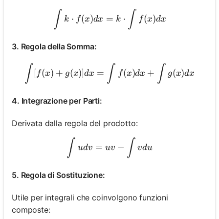
\int k \cdot f(x) d x=k \cdo
∫
∫
⋅
(
)
=
⋅
(
)
k
f
x
d
x
k
f
x
d
x
3. Regola della Somma:
\int[f(x)+g(x)] d x=\int f(
∫
∫
∫
[
(
)
+
(
)]
=
(
)
+
(
)
f
x
g
x
d
x
f
x
d
x
g
x
d
x
4. Integrazione per Parti:
Derivata dalla regola del prodotto:
\int u d v=u v-\int v d u
∫
∫
=
−
u
d
v
uv
v
d
u
5. Regola di Sostituzione:
Utile per integrali che coinvolgono funzioni
composte: