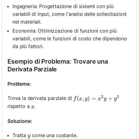
Ingegneria: Progettazione di sistemi con più
variabili di input, come l'analisi delle sollecitazioni
nei materiali.
Economia: Ottimizzazione di funzioni con più
variabili, come le funzioni di costo che dipendono
da più fattori.
Esempio di Problema: Trovare una
Derivata Parziale
Problema:
2
3
f(x, y)=x^2 y+y^3
(
,
)
=
+
Trova la derivata parziale di
f
x
y
x
y
y
x
rispetto a
.
x
Soluzione:
y
Tratta
come una costante.
y