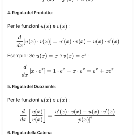
4. Regola del Prodotto:
u(x)
(
)
v(x)
(
)
Per le funzioni
e
:
u
x
v
x
d
\frac{d}{d x}[u(x) \cdot 
′
′
[
(
)
⋅
(
)]
=
(
)
⋅
(
)
+
(
)
⋅
(
)
u
x
v
x
u
x
v
x
u
x
v
x
d
x
x
u(x)=x
(
)
=
v(x)=e^x
(
)
=
Esempio: Se
e
:
u
x
x
v
x
e
d
\frac{d}{d x}\left[x \cdo
x
x
x
x
x
[
⋅
]
=
1
⋅
+
⋅
=
+
x
e
e
x
e
e
x
e
d
x
5. Regola del Quoziente:
u(x)
(
)
v(x)
(
)
Per le funzioni
e
:
u
x
v
x
′
′
(
)
(
)
⋅
(
)
−
(
)
⋅
(
)
\frac{d}{d x}\left[\frac{u
[
]
d
u
x
u
x
v
x
u
x
v
x
=
2
(
)
[
(
)
]
d
x
v
x
v
x
6. Regola della Catena: