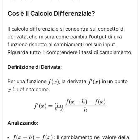
Cos'è il Calcolo Differenziale?
Il calcolo differenziale si concentra sul concetto di
derivata, che misura come cambia l'output di una
funzione rispetto ai cambiamenti nel suo input.
Riguarda tutto il comprendere i tassi di cambiamento.
Definizione di Derivata:
′
f(x)
(
)
f^{\prime}(x)
(
)
Per una funzione
, la derivata
in un punto
f
x
f
x
x
è definita come:
x
(
+
)
−
(
)
f^{\prime}(x)=\lim _{h \r
f
x
h
f
x
′
(
)
=
lim
f
x
h
→
0
h
Analizzando:
f(x+h)-f(x)
(
+
)
−
(
)
: Il cambiamento nel valore della
f
x
h
f
x