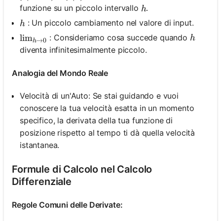
h
funzione su un piccolo intervallo
.
h
h
: Un piccolo cambiamento nel valore di input.
h
h
: Consideriamo cosa succede quando
\lim _{h \rightarrow 0}
lim
h
→
0
h
diventa infinitesimalmente piccolo.
Analogia del Mondo Reale
Velocità di un'Auto: Se stai guidando e vuoi
conoscere la tua velocità esatta in un momento
specifico, la derivata della tua funzione di
posizione rispetto al tempo ti dà quella velocità
istantanea.
Formule di Calcolo nel Calcolo
Differenziale
Regole Comuni delle Derivate: