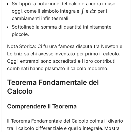
Sviluppò la notazione del calcolo ancora in uso
\int
d x
oggi, come il simbolo integrale
e
per i
∫
d
x
cambiamenti infinitesimali.
Sottolineò la somma di quantità infinitamente
piccole.
Nota Storica: Ci fu una famosa disputa tra Newton e
Leibniz su chi avesse inventato per primo il calcolo.
Oggi, entrambi sono accreditati e i loro contributi
combinati hanno plasmato il calcolo moderno.
Teorema Fondamentale del
Calcolo
Comprendere il Teorema
Il Teorema Fondamentale del Calcolo colma il divario
tra il calcolo differenziale e quello integrale. Mostra