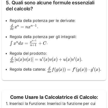
5. Quali sono alcune formule essenziali
del calcolo?
Regola della potenza per le derivate:
−
1
d
\frac{d}{d x} x^n=n x^{n-1}
n
n
=
.
x
n
x
d
x
Regola della potenza per gli integrali:
+
1
n
\int x^n d x=\frac{x^{n+1}}{n+1}+C
.
x
n
=
+
∫
x
d
x
C
+
1
n
Regola del prodotto:
′
′
d
\frac{d}{d x}[u(x) v(x)]=u^{\prime}(x) v(x)+u(
[
(
)
(
)]
=
(
)
(
)
+
(
)
(
)
.
u
x
v
x
u
x
v
x
u
x
v
x
d
x
′
′
d
\frac{d}{d x} f(g(x))=f^{\pri
(
(
))
=
(
(
))
⋅
(
)
Regola della catena:
.
f
g
x
f
g
x
g
x
d
x
Come Usare la Calcolatrice di Calcolo:
1. Inserisci la Funzione: Inserisci la funzione per cui