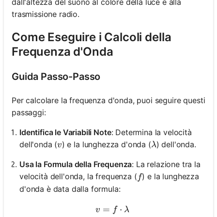
dall'altezza del suono al colore della luce e alla
trasmissione radio.
Come Eseguire i Calcoli della
Frequenza d'Onda
Guida Passo-Passo
Per calcolare la frequenza d'onda, puoi seguire questi
passaggi:
Identifica le Variabili Note
: Determina la velocità
v
\lambda
dell'onda (
) e la lunghezza d'onda (
) dell'onda.
v
λ
Usa la Formula della Frequenza
: La relazione tra la
f
velocità dell'onda, la frequenza (
) e la lunghezza
f
d'onda è data dalla formula:
=
v = f \cdot \lambda
⋅
v
f
λ