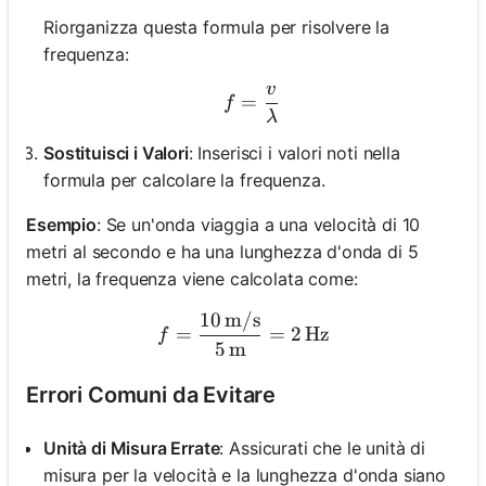
Riorganizza questa formula per risolvere la
frequenza:
v
f = \frac{v}{\lambda}
=
f
λ
Sostituisci i Valori
: Inserisci i valori noti nella
formula per calcolare la frequenza.
Esempio
: Se un'onda viaggia a una velocità di 10
metri al secondo e ha una lunghezza d'onda di 5
metri, la frequenza viene calcolata come:
10
m/s
f = \frac{10 \, \text{m/s}
=
=
2
Hz
f
5
m
Errori Comuni da Evitare
Unità di Misura Errate
: Assicurati che le unità di
misura per la velocità e la lunghezza d'onda siano