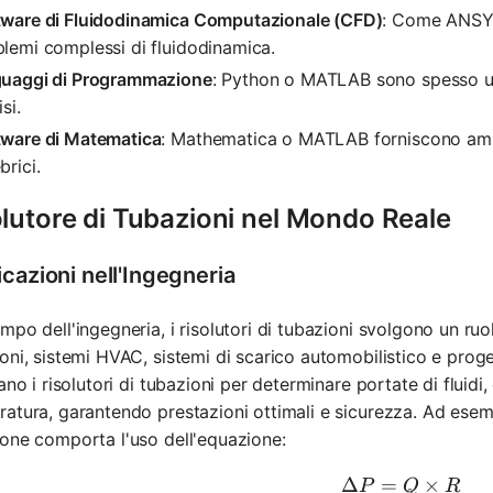
tware di Fluidodinamica Computazionale (CFD)
: Come ANSYS
lemi complessi di fluidodinamica.
guaggi di Programmazione
: Python o MATLAB sono spesso uti
isi.
tware di Matematica
: Mathematica o MATLAB forniscono ampie
brici.
lutore di Tubazioni nel Mondo Reale
cazioni nell'Ingegneria
mpo dell'ingegneria, i risolutori di tubazioni svolgono un ruo
oni, sistemi HVAC, sistemi di scarico automobilistico e proget
zano i risolutori di tubazioni per determinare portate di fluidi
atura, garantendo prestazioni ottimali e sicurezza. Ad esemp
one comporta l'uso dell'equazione:
Δ
=
\Delta P 
×
P
Q
R