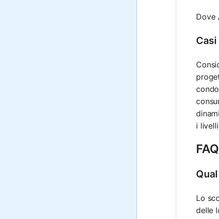
Dove
Casi
Consid
proget
condot
consum
dinami
i livel
FAQ 
Qual 
Lo sco
delle 