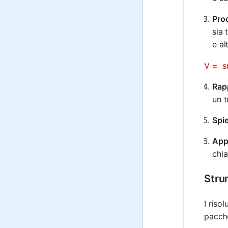
Pro
sia 
e a
V =  s
Rap
un t
Spi
App
chia
Strum
I riso
pacche