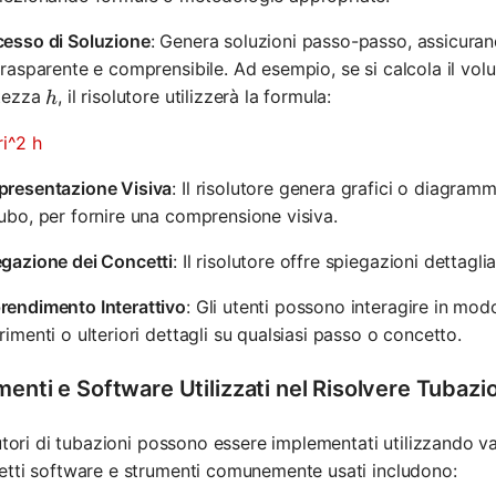
cesso di Soluzione
: Genera soluzioni passo-passo, assicura
trasparente e comprensibile. Ad esempio, se si calcola il vo
h
ltezza
, il risolutore utilizzerà la formula:
h
ri^2 h
presentazione Visiva
: Il risolutore genera grafici o diagramm
ubo, per fornire una comprensione visiva.
egazione dei Concetti
: Il risolutore offre spiegazioni dettagli
rendimento Interattivo
: Gli utenti possono interagire in modo
rimenti o ulteriori dettagli su qualsiasi passo o concetto.
enti e Software Utilizzati nel Risolvere Tubazi
lutori di tubazioni possono essere implementati utilizzando v
tti software e strumenti comunemente usati includono: