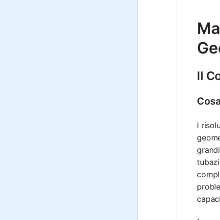
Mat
Geo
Il C
Cosa 
I riso
geomet
grandi
tubazi
comple
proble
capaci