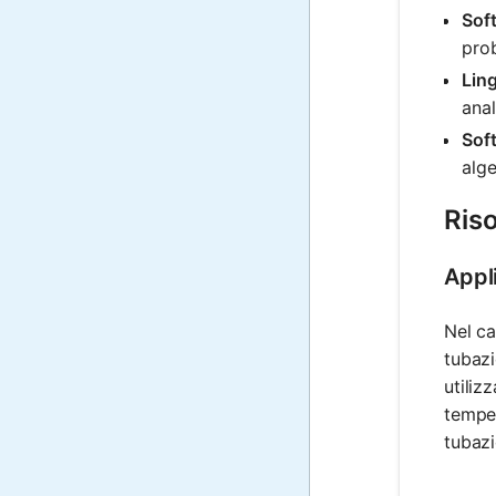
Sof
prob
Lin
anal
Sof
alge
Riso
Appli
Nel ca
tubazi
utiliz
temper
tubazi