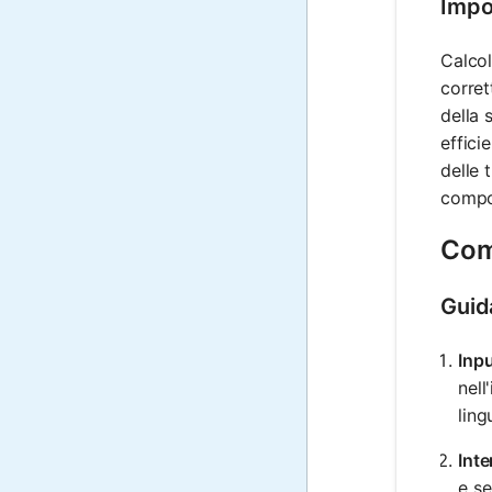
Impo
Calcol
corret
della 
effici
delle 
compon
Come
Guid
Inpu
nell
ling
Inte
e s