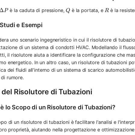
\Delta P
Δ
Q
R
è la caduta di pressione,
è la portata, e
è la resist
P
Q
R
 Studi e Esempi
era uno scenario ingegneristico in cui il risolutore di tubazi
tazione di un sistema di condotti HVAC. Modellando il flusso 
ti, il risolutore aiuta a identificare la configurazione che ma
o energetico. In un altro caso, un risolutore di tubazioni po
ca dei fluidi all'interno di un sistema di scarico automobilist
li di rumore.
del Risolutore di Tubazioni
è lo Scopo di un Risolutore di Tubazioni?
po di un risolutore di tubazioni è facilitare l'analisi e l'inte
loro proprietà, aiutando nella progettazione e ottimizzazione d