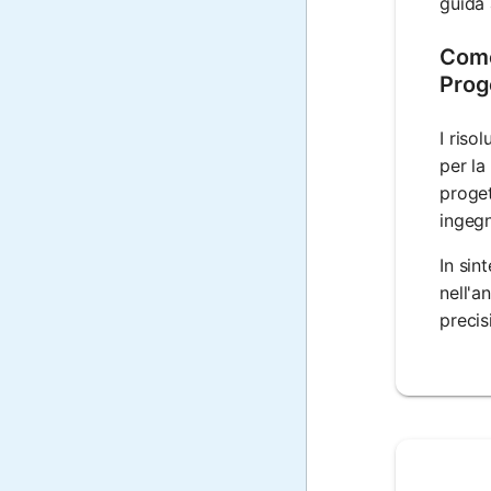
guida 
Come 
Prog
I riso
per la
proget
ingegn
In sin
nell'a
precis