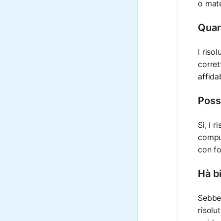
o mate
Quan
I riso
corret
affidab
Poss
Sì, i 
comput
con fo
Hà b
Sebben
risolu