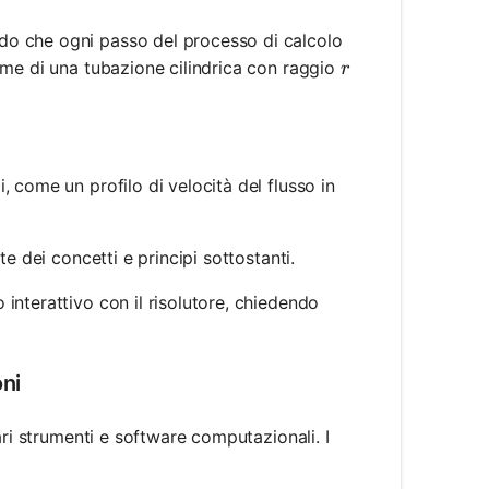
ndo che ogni passo del processo di calcolo
r
lume di una tubazione cilindrica con raggio
r
i, come un profilo di velocità del flusso in
ate dei concetti e principi sottostanti.
 interattivo con il risolutore, chiedendo
oni
ari strumenti e software computazionali. I