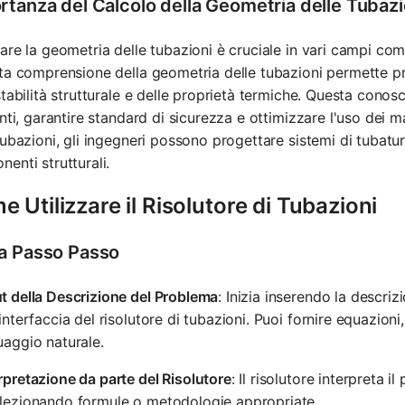
rtanza del Calcolo della Geometria delle Tubazi
are la geometria delle tubazioni è cruciale in vari campi come 
ta comprensione della geometria delle tubazioni permette pre
stabilità strutturale e delle proprietà termiche. Questa cono
enti, garantire standard di sicurezza e ottimizzare l'uso dei m
tubazioni, gli ingegneri possono progettare sistemi di tubature
enti strutturali.
 Utilizzare il Risolutore di Tubazioni
a Passo Passo
t della Descrizione del Problema
: Inizia inserendo la descri
'interfaccia del risolutore di tubazioni. Puoi fornire equazioni
uaggio naturale.
rpretazione da parte del Risolutore
: Il risolutore interpreta 
elezionando formule o metodologie appropriate.