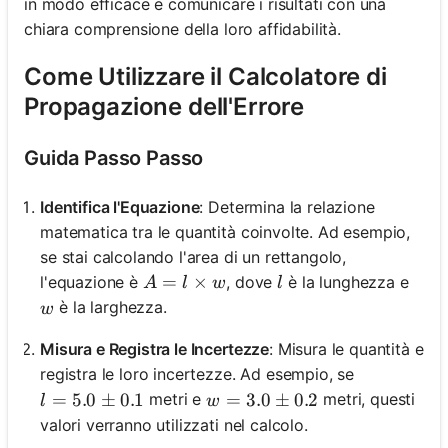
in modo efficace e comunicare i risultati con una
chiara comprensione della loro affidabilità.
Come Utilizzare il Calcolatore di
Propagazione dell'Errore
Guida Passo Passo
Identifica l'Equazione
: Determina la relazione
matematica tra le quantità coinvolte. Ad esempio,
se stai calcolando l'area di un rettangolo,
A = l \times w
=
×
l
l'equazione è
, dove
è la lunghezza e
A
l
w
l
w
è la larghezza.
w
Misura e Registra le Incertezze
: Misura le quantità e
registra le loro incertezze. Ad esempio, se
l = 5.0 \pm 0.1
=
5.0
±
0.1
w = 3.0 \pm 0.2
=
3.0
±
0.2
metri e
metri, questi
l
w
valori verranno utilizzati nel calcolo.