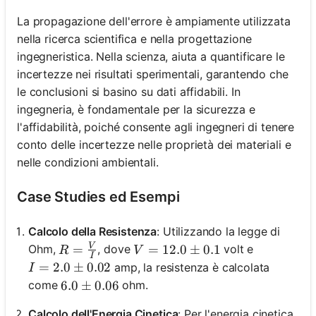
La propagazione dell'errore è ampiamente utilizzata
nella ricerca scientifica e nella progettazione
ingegneristica. Nella scienza, aiuta a quantificare le
incertezze nei risultati sperimentali, garantendo che
le conclusioni si basino su dati affidabili. In
ingegneria, è fondamentale per la sicurezza e
l'affidabilità, poiché consente agli ingegneri di tenere
conto delle incertezze nelle proprietà dei materiali e
nelle condizioni ambientali.
Case Studies ed Esempi
Calcolo della Resistenza
: Utilizzando la legge di
V
R = \frac{V}{I}
=
V = 12.0 \pm 0.1
=
12.0
±
0.1
Ohm,
, dove
volt e
R
V
I
I = 2.0 \pm 0.02
=
2.0
±
0.02
amp, la resistenza è calcolata
I
come
ohm.
6.0 \pm 0.06
6.0
±
0.06
Calcolo dell'Energia Cinetica
: Per l'energia cinetica,