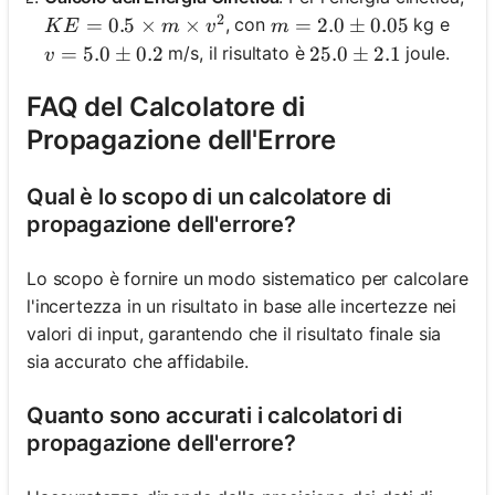
2
KE = 0.5 \times m \times v^2
=
0.5
×
×
m = 2.0 \pm 0.05
=
2.0
±
0.05
, con
kg e
K
E
m
v
m
v = 5.0 \pm 0.2
=
5.0
±
0.2
m/s, il risultato è
joule.
25.0 \pm 2.1
25.0
±
2.1
v
FAQ del Calcolatore di
Propagazione dell'Errore
Qual è lo scopo di un calcolatore di
propagazione dell'errore?
Lo scopo è fornire un modo sistematico per calcolare
l'incertezza in un risultato in base alle incertezze nei
valori di input, garantendo che il risultato finale sia
sia accurato che affidabile.
Quanto sono accurati i calcolatori di
propagazione dell'errore?