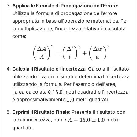
Applica le Formule di Propagazione dell'Errore
:
Utilizza la formula di propagazione dell'errore
appropriata in base all'operazione matematica. Per
la moltiplicazione, l'incertezza relativa è calcolata
come:
2
2
2
\left( \frac{\Delta A}{A} 
Δ
Δ
Δ
(
)
(
)
(
)
A
l
w
=
+
A
l
w
Calcola il Risultato e l'Incertezza
: Calcola il risultato
utilizzando i valori misurati e determina l'incertezza
utilizzando la formula. Per l'esempio dell'area,
l'area calcolata è
metri quadrati e l'incertezza
15.0
15.0
è approssimativamente
metri quadrati.
1.0
1.0
Esprimi il Risultato Finale
: Presenta il risultato con
A = 15.0 \pm 1.0
=
15.0
±
1.0
la sua incertezza, come
metri
A
quadrati.