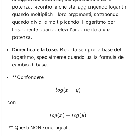
potenza. Ricontrolla che stai aggiungendo logaritmi
quando moltiplichi i loro argomenti, sottraendo
quando dividi e moltiplicando il logaritmo per
l'esponente quando elevi l'argomento a una
potenza.
Dimenticare la base:
Ricorda sempre la base del
logaritmo, specialmente quando usi la formula del
cambio di base.
**Confondere
(
log(x + y)
+
)
l
o
g
x
y
con
(
)
+
log(x) + log(y)
(
)
l
o
g
x
l
o
g
y
:** Questi NON sono uguali.