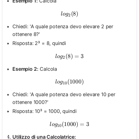
Esempio 1:
Calcola
log_2(8)
(
8
)
l
o
g
2
Chiedi: 'A quale potenza devo elevare 2 per
ottenere 8?'
Risposta: 2³ = 8, quindi
(
8
log_2(8) = 3
)
=
3
l
o
g
2
Esempio 2:
Calcola
(
1000
log_{10}(1000)
)
l
o
g
10
Chiedi: 'A quale potenza devo elevare 10 per
ottenere 1000?'
Risposta: 10³ = 1000, quindi
(
1000
log_{10}(1000) = 3
)
=
3
l
o
g
10
Utilizzo di una Calcolatrice: