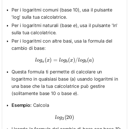
Per i logaritmi comuni (base 10), usa il pulsante
'log' sulla tua calcolatrice.
Per i logaritmi naturali (base
e
), usa il pulsante 'ln'
sulla tua calcolatrice.
Per i logaritmi con altre basi, usa la formula del
cambio di base:
(
)
=
log_a(x) = log_b(x) / log_
(
)
/
(
)
l
o
g
x
l
o
g
x
l
o
g
a
a
b
b
Questa formula ti permette di calcolare un
logaritmo in qualsiasi base (a) usando logaritmi in
una base che la tua calcolatrice può gestire
(solitamente base 10 o base
e
).
Esempio:
Calcola
(
log_3(20)
20
)
l
o
g
3