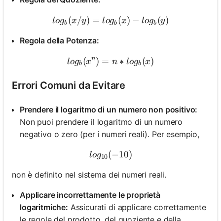
(
/
)
=
log_b(x/y) = log_b(x) - lo
(
)
−
(
)
l
o
g
x
y
l
o
g
x
l
o
g
y
b
b
b
Regola della Potenza:
n
(
)
=
log_b(x^n) = n * log_b(x)
∗
(
)
l
o
g
x
n
l
o
g
x
b
b
Errori Comuni da Evitare
Prendere il logaritmo di un numero non positivo:
Non puoi prendere il logaritmo di un numero
negativo o zero (per i numeri reali). Per esempio,
(
log_{10}(-10)
−
10
)
l
o
g
10
non è definito nel sistema dei numeri reali.
Applicare incorrettamente le proprietà
logaritmiche:
Assicurati di applicare correttamente
le regole del prodotto, del quoziente e della