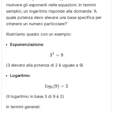
risolvere gli esponenti nelle equazioni. In termini
semplici, un logaritmo risponde alla domanda: 'A
quale potenza devo elevare una base specifica per
ottenere un numero particolare?'
Illustriamo questo con un esempio:
Esponenziazione:
2
3
=
3^2 = 9
9
(3 elevato alla potenza di 2 è uguale a 9)
Logaritmo:
(
9
log_3(9) = 2
)
=
2
l
o
g
3
(Il logaritmo in base 3 di 9 è 2)
In termini generali: