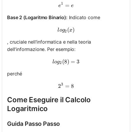
1
=
e^1 = e
e
e
Base 2 (Logaritmo Binario):
Indicato come
log_2(x)
(
)
l
o
g
x
2
, cruciale nell'informatica e nella teoria
dell'informazione. Per esempio:
(
8
log_2(8) = 3
)
=
3
l
o
g
2
perché
3
2
=
2^3 = 8
8
Come Eseguire il Calcolo
Logaritmico
Guida Passo Passo