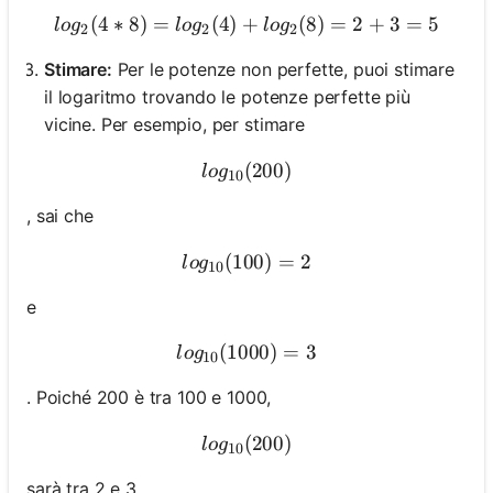
(
4
∗
8
)
=
(
4
)
+
log_2(4*8) = log_2(4) + lo
(
8
)
=
2
+
3
=
5
l
o
g
l
o
g
l
o
g
2
2
2
Stimare:
Per le potenze non perfette, puoi stimare
il logaritmo trovando le potenze perfette più
vicine. Per esempio, per stimare
(
log_{10}(200)
200
)
l
o
g
10
, sai che
(
100
log_{10}(100) = 2
)
=
2
l
o
g
10
e
(
1000
log_{10}(1000) = 3
)
=
3
l
o
g
10
. Poiché 200 è tra 100 e 1000,
(
log_{10}(200)
200
)
l
o
g
10
sarà tra 2 e 3.