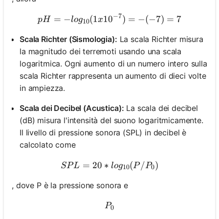
−
7
=
−
(
1
1
0
pH = -log_{10}(1 x 10^{-7}
)
=
−
(
−
7
)
=
7
p
H
l
o
g
x
10
Nessuna
Scala Richter (Sismologia):
La scala Richter misura
omanda
la magnitudo dei terremoti usando una scala
Ancora
logaritmica. Ogni aumento di un numero intero sulla
ai la Tua
scala Richter rappresenta un aumento di dieci volte
Prima
in ampiezza.
Domanda
Scala dei Decibel (Acustica):
La scala dei decibel
(dB) misura l'intensità del suono logaritmicamente.
Il livello di pressione sonora (SPL) in decibel è
calcolato come
=
20
∗
SPL = 20 * log_{10}(P/P_
(
/
)
SP
L
l
o
g
P
P
10
0
, dove P è la pressione sonora e
P_0
P
0