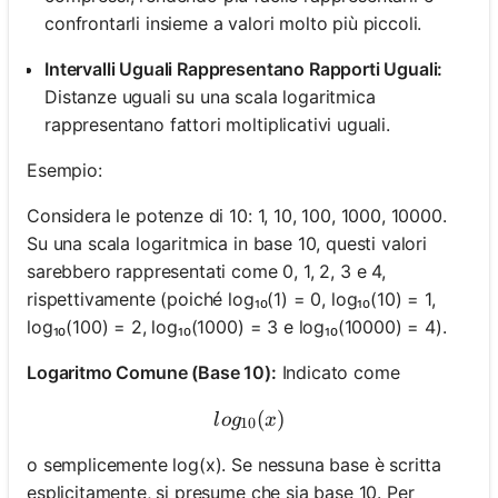
confrontarli insieme a valori molto più piccoli.
Intervalli Uguali Rappresentano Rapporti Uguali:
Distanze uguali su una scala logaritmica
rappresentano fattori moltiplicativi uguali.
Esempio:
Considera le potenze di 10: 1, 10, 100, 1000, 10000.
Su una scala logaritmica in base 10, questi valori
sarebbero rappresentati come 0, 1, 2, 3 e 4,
rispettivamente (poiché log₁₀(1) = 0, log₁₀(10) = 1,
log₁₀(100) = 2, log₁₀(1000) = 3 e log₁₀(10000) = 4).
Logaritmo Comune (Base 10):
Indicato come
log_{10}(x)
(
)
l
o
g
x
10
o semplicemente log(x). Se nessuna base è scritta
esplicitamente, si presume che sia base 10. Per