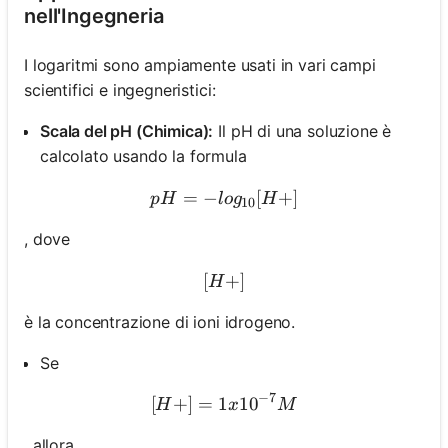
nell'Ingegneria
I logaritmi sono ampiamente usati in vari campi
scientifici e ingegneristici:
Scala del pH (Chimica):
Il pH di una soluzione è
calcolato usando la formula
=
−
pH = -log_{10}[H+]
[
+
]
p
H
l
o
g
H
10
, dove
[
[H+]
+
]
H
è la concentrazione di ioni idrogeno.
Se
−
7
[
+
]
=
1
[H+] = 1 x 10^{-7} M
1
0
H
x
M
, allora