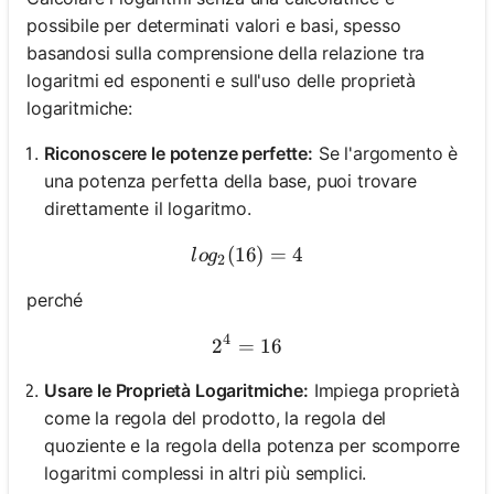
possibile per determinati valori e basi, spesso
basandosi sulla comprensione della relazione tra
logaritmi ed esponenti e sull'uso delle proprietà
logaritmiche:
Riconoscere le potenze perfette:
Se l'argomento è
una potenza perfetta della base, puoi trovare
direttamente il logaritmo.
(
16
log_2(16) = 4
)
=
4
l
o
g
2
perché
4
2
=
2^4 = 16
16
Usare le Proprietà Logaritmiche:
Impiega proprietà
come la regola del prodotto, la regola del
quoziente e la regola della potenza per scomporre
logaritmi complessi in altri più semplici.