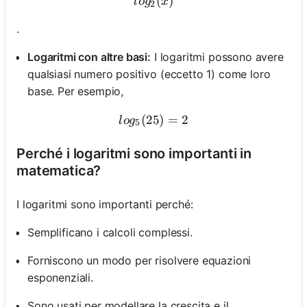
log_2(x)
(
)
l
o
g
x
2
.
Logaritmi con altre basi:
I logaritmi possono avere
qualsiasi numero positivo (eccetto 1) come loro
base. Per esempio,
(
25
log_5(25) = 2
)
=
2
l
o
g
5
Perché i logaritmi sono importanti in
matematica?
I logaritmi sono importanti perché:
Semplificano i calcoli complessi.
Forniscono un modo per risolvere equazioni
esponenziali.
Sono usati per modellare la crescita e il