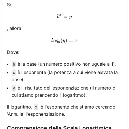
Se
x
=
b^x = y
b
y
, allora
(
log_b(y) = x
)
=
l
o
g
y
x
b
Dove:
è la base (un numero positivo non uguale a 1).
b
è l'esponente (la potenza a cui viene elevata la
x
base).
è il risultato dell'esponenziazione (il numero di
y
cui stiamo prendendo il logaritmo).
Il logaritmo,
, è l'esponente che stiamo cercando.
x
'Annulla' l'esponenziazione.
Comprensione della Scala Logaritmica