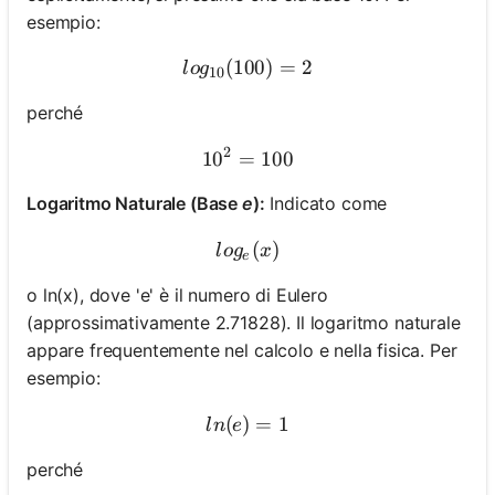
esempio:
(
100
log_{10}(100) = 2
)
=
2
l
o
g
10
perché
2
1
0
=
10^2 = 100
100
Logaritmo Naturale (Base
e
):
Indicato come
log_e(x)
(
)
l
o
g
x
e
o ln(x), dove 'e' è il numero di Eulero
(approssimativamente 2.71828). Il logaritmo naturale
appare frequentemente nel calcolo e nella fisica. Per
esempio:
(
)
ln(e) = 1
=
1
l
n
e
perché