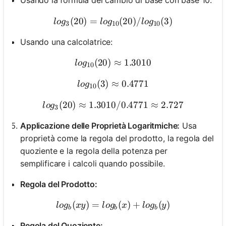
Usando la formula del cambio di base con base 10:
(
20
)
=
log_3(20) = log_{10}(20) /
(
20
)
/
(
3
)
l
o
g
l
o
g
l
o
g
3
10
10
Usando una calcolatrice:
(
20
)
log_{10}(20) ≈ 1.3010
≈
1.3010
l
o
g
10
(
3
)
≈
log_{10}(3) ≈ 0.4771
0.4771
l
o
g
10
(
20
)
≈
1.3010/0.4771
log_3(20) ≈ 1.3010 / 0.477
≈
2.727
l
o
g
3
Applicazione delle Proprietà Logaritmiche:
Usa
proprietà come la regola del prodotto, la regola del
quoziente e la regola della potenza per
semplificare i calcoli quando possibile.
Regola del Prodotto:
(
)
=
log_b(xy) = log_b(x) + log
(
)
+
(
)
l
o
g
x
y
l
o
g
x
l
o
g
y
b
b
b
Regola del Quoziente: