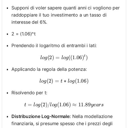
Supponi di voler sapere quanti anni ci vogliono per
raddoppiare il tuo investimento a un tasso di
interesse del 6%.
2 = (1.06)^t
Prendendo il logaritmo di entrambi i lati:
t
(
2
)
=
log(2) = log((1.06)^t)
((
1.06
)
)
l
o
g
l
o
g
Applicando la regola della potenza:
(
2
)
=
∗
log(2) = t * log(1.06)
(
1.06
)
l
o
g
t
l
o
g
Risolvendo per t:
=
(
2
)
/
(
1.06
t = log(2) / log(1.06) ≈ 11.
)
≈
11.89
t
l
o
g
l
o
g
ye
a
rs
Distribuzione Log-Normale:
Nella modellazione
finanziaria, si presume spesso che i prezzi degli