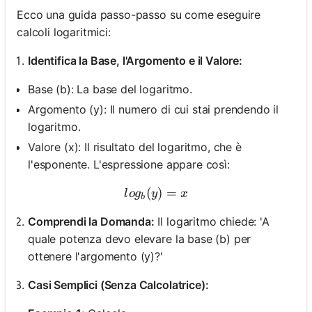
Ecco una guida passo-passo su come eseguire
calcoli logaritmici:
Identifica la Base, l'Argomento e il Valore:
Base (b): La base del logaritmo.
Argomento (y): Il numero di cui stai prendendo il
logaritmo.
Valore (x): Il risultato del logaritmo, che è
l'esponente. L'espressione appare così:
(
log_b(y) = x
)
=
l
o
g
y
x
b
Comprendi la Domanda:
Il logaritmo chiede: 'A
quale potenza devo elevare la base (b) per
ottenere l'argomento (y)?'
Casi Semplici (Senza Calcolatrice):