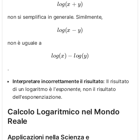
(
log(x + y)
+
)
l
o
g
x
y
non si semplifica in generale. Similmente,
(
log(x - y)
−
)
l
o
g
x
y
non è uguale a
(
)
−
log(x) - log(y)
(
)
l
o
g
x
l
o
g
y
.
Interpretare incorrettamente il risultato:
Il risultato
di un logaritmo è l'
esponente
, non il risultato
dell'esponenziazione.
Calcolo Logaritmico nel Mondo
Reale
Applicazioni nella Scienza e