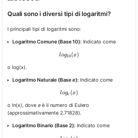
Quali sono i diversi tipi di logaritmi?
I principali tipi di logaritmi sono:
Logaritmo Comune (Base 10):
Indicato come
log_{10}(x)
(
)
l
o
g
x
10
o log(x).
Logaritmo Naturale (Base
e
):
Indicato come
log_e(x)
(
)
l
o
g
x
e
o ln(x), dove
e
è il numero di Eulero
(approssimativamente 2.71828).
Logaritmo Binario (Base 2):
Indicato come