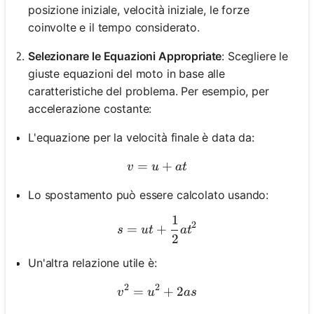
posizione iniziale, velocità iniziale, le forze
coinvolte e il tempo considerato.
Selezionare le Equazioni Appropriate
: Scegliere le
giuste equazioni del moto in base alle
caratteristiche del problema. Per esempio, per
accelerazione costante:
L'equazione per la velocità finale è data da:
=
v = u + at
+
v
u
a
t
Lo spostamento può essere calcolato usando:
1
s = ut + \frac{1}{2}at^2
2
=
+
s
u
t
a
t
2
Un'altra relazione utile è:
2
2
=
v^2 = u^2 + 2as
+
2
v
u
a
s