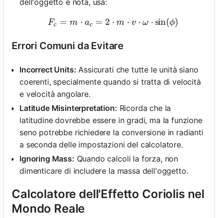
dell'oggetto è nota, usa:
=
⋅
=
2
⋅
F_c = m \cdot a_c = 2 \cd
⋅
⋅
⋅
sin
(
)
F
m
a
m
v
ω
ϕ
c
c
Errori Comuni da Evitare
Incorrect Units:
Assicurati che tutte le unità siano
coerenti, specialmente quando si tratta di velocità
e velocità angolare.
Latitude Misinterpretation:
Ricorda che la
latitudine dovrebbe essere in gradi, ma la funzione
seno potrebbe richiedere la conversione in radianti
a seconda delle impostazioni del calcolatore.
Ignoring Mass:
Quando calcoli la forza, non
dimenticare di includere la massa dell'oggetto.
Calcolatore dell'Effetto Coriolis nel
Mondo Reale