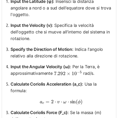
Input the Latitude (φ):
Inserisci la distanza
angolare a nord o a sud dell'equatore dove si trova
l'oggetto.
Input the Velocity (v):
Specifica la velocità
dell'oggetto che si muove all'interno del sistema in
rotazione.
Specify the Direction of Motion:
Indica l'angolo
relativo alla direzione di rotazione.
Input the Angular Velocity (ω):
Per la Terra, è
−
5
approssimativamente
rad/s.
7.292 \times 10^{-5}
7.292
×
1
0
Calculate Coriolis Acceleration (a_c):
Usa la
formula:
=
2
⋅
⋅
a_c = 2 \cdot v \cdot \om
⋅
sin
(
)
a
v
ω
ϕ
c
Calculate Coriolis Force (F_c):
Se la massa (m)