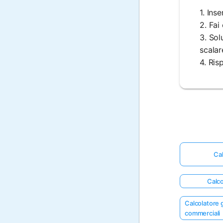
1. Ins
2. Fai
3. Sol
scalar
4. Ris
Cal
Calco
Calcolatore g
commerciali