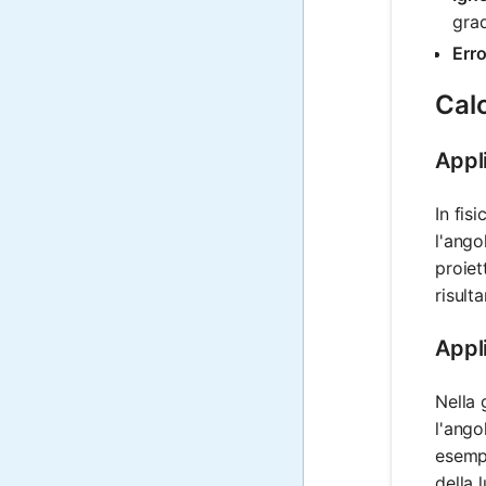
grad
Err
Calc
Appli
In fis
l'ango
proiet
risult
Appl
Nella 
l'ango
esempi
della 