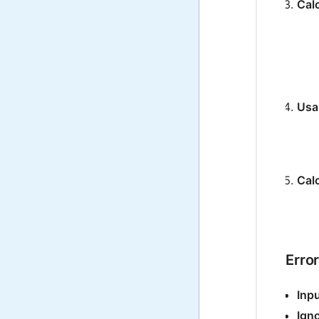
Calc
Usa 
Calc
Erro
Inpu
Igno