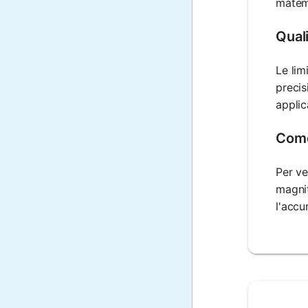
matema
Quali
Le lim
precis
applic
Come 
Per ve
magnit
l'accu