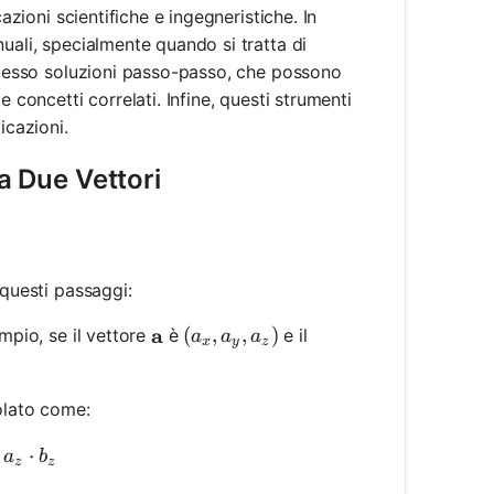
azioni scientifiche e ingegneristiche. In
uali, specialmente quando si tratta di
 spesso soluzioni passo-passo, che possono
 concetti correlati. Infine, questi strumenti
icazioni.
ra Due Vettori
 questi passaggi:
\mathbf{a}
a
(a_x, a_y, a_z)
(
,
,
)
mpio, se il vettore
è
e il
a
a
a
x
y
z
colato come:
a} \cdot \mathbf{b} = a_x \cdot b_x + a_y \cdot b_
⋅
a
b
z
z