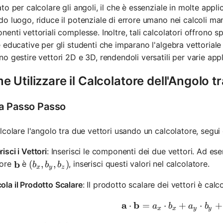
to per calcolare gli angoli, il che è essenziale in molte applic
o luogo, riduce il potenziale di errore umano nei calcoli man
enti vettoriali complesse. Inoltre, tali calcolatori offrono
 educative per gli studenti che imparano l'algebra vettoriale e
o gestire vettori 2D e 3D, rendendoli versatili per varie appl
 Utilizzare il Calcolatore dell'Angolo t
a Passo Passo
lcolare l'angolo tra due vettori usando un calcolatore, segui
risci i Vettori
: Inserisci le componenti dei due vettori. Ad ese
\mathbf{b}
b
(b_x, b_y, b_z)
(
,
,
)
tore
è
, inserisci questi valori nel calcolatore.
b
b
b
x
y
z
ola il Prodotto Scalare
: Il prodotto scalare dei vettori è cal
a
b
\mathbf{
⋅
=
⋅
+
⋅
+
a
b
a
b
x
x
y
y