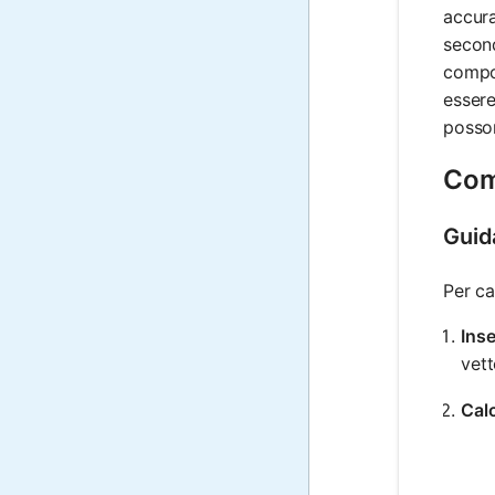
accura
second
compon
essere
posson
Come
Guid
Per ca
Inse
vet
Calc