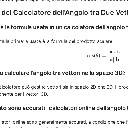
del Calcolatore dell'Angolo tra Due Vet
è la formula usata in un calcolatore dell'angolo 
mula primaria usata è la formula del prodotto scalare:
a
b
⋅
\cos(\the
cos
(
)
=
θ
a
b
∣
∣∣
∣
 calcolare l'angolo tra vettori nello spazio 3D?
 calcolatore può gestire vettori sia in spazio 2D che 3D. Il pro
ente per i vettori 3D.
o sono accurati i calcolatori online dell'angolo 
olatori online sono generalmente accurati, a condizione che l'