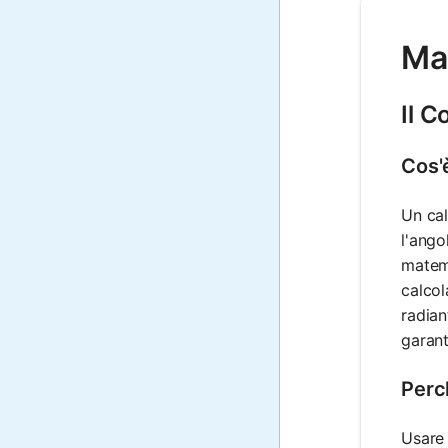
Mat
Il C
Cos'è
Un cal
l'ango
matema
calcol
radian
garant
Perc
Usare 