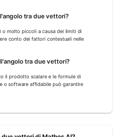
ll'angolo tra due vettori?
o molto piccoli a causa dei limiti di
re conto dei fattori contestuali nelle
ll'angolo tra due vettori?
o il prodotto scalare e le formule di
re o software affidabile può garantire
a due vettori di Mathos AI?