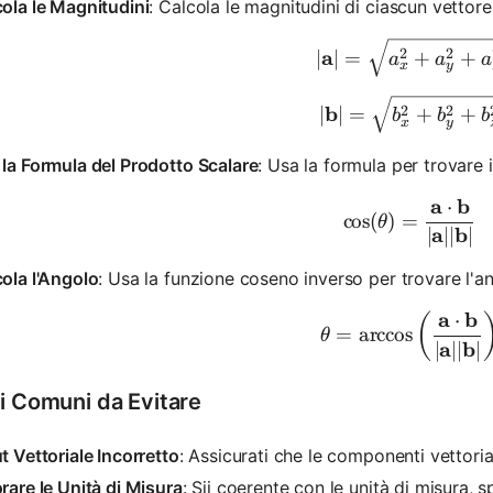
ola le Magnitudini
: Calcola le magnitudini di ciascun vettore
|\mathbf
a
2
2
∣
∣
=
+
+
a
a
a
x
y
|\mathbf
b
2
2
∣
∣
=
+
+
b
b
b
x
y
la Formula del Prodotto Scalare
: Usa la formula per trovare 
a
b
⋅
\cos(\th
cos
(
)
=
θ
a
b
∣
∣∣
∣
ola l'Angolo
: Usa la funzione coseno inverso per trovare l'a
a
b
⋅
\theta =
(
=
arccos
θ
a
b
∣
∣∣
∣
ri Comuni da Evitare
t Vettoriale Incorretto
: Assicurati che le componenti vettoria
rare le Unità di Misura
: Sii coerente con le unità di misura, 