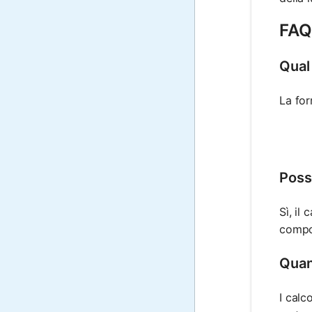
FAQ 
Qual 
La for
Posso
Sì, il
compon
Quant
I calc