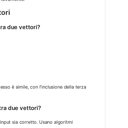
tori
tra due vettori?
ta) = \frac{\mathbf{a} \cdot \mathbf{b}}{|\mathbf{
cesso è simile, con l'inclusione della terza
tra due vettori?
input sia corretto. Usano algoritmi