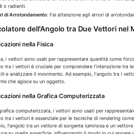
i o radianti.
ori di Arrotondamento
: Fai attenzione agli errori di arrotond
olatore dell'Angolo tra Due Vettori ne
cazioni nella Fisica
ica, i vettori sono usati per rappresentare quantità come forz
lo tra i vettori è cruciale per comprendere l'interazione tra le
tili e analizzare il movimento. Ad esempio, l'angolo tra i vett
ante che agisce su un oggetto.
icazioni nella Grafica Computerizzata
grafica computerizzata, i vettori sono usati per rappresentare
lo tra i vettori è essenziale per le tecniche di rendering com
o, l'angolo tra un vettore di sorgente luminosa e un vettore 
luce su quella superficie, influenzando il modo in cui appare 