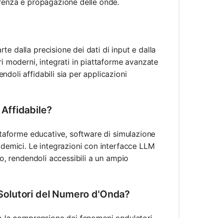
erenza e propagazione delle onde.
e dalla precisione dei dati di input e dalla
ri moderni, integrati in piattaforme avanzate
doli affidabili sia per applicazioni
Affidabile?
attaforme educative, software di simulazione
ademici. Le integrazioni con interfacce LLM
so, rendendoli accessibili a un ampio
i Solutori del Numero d'Onda?
do la comprensione dei fenomeni ondulatori,