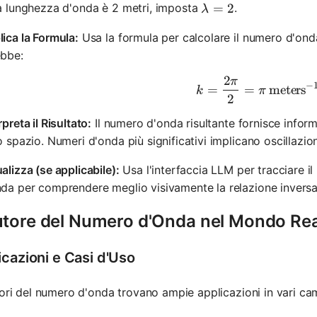
\lambda = 2
=
2
a lunghezza d'onda è 2 metri, imposta
.
λ
ica la Formula:
Usa la formula per calcolare il numero d'ond
ebbe:
2
π
k = \frac
−
=
=
meters
k
π
2
rpreta il Risultato:
Il numero d'onda risultante fornisce infor
o spazio. Numeri d'onda più significativi implicano oscillazion
alizza (se applicabile):
Usa l'interfaccia LLM per tracciare i
da per comprendere meglio visivamente la relazione inversa
utore del Numero d'Onda nel Mondo Re
icazioni e Casi d'Uso
tori del numero d'onda trovano ampie applicazioni in vari ca