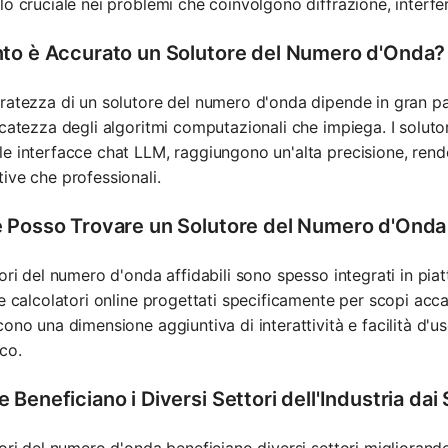
lo cruciale nei problemi che coinvolgono diffrazione, interf
to è Accurato un Solutore del Numero d'Onda?
ratezza di un solutore del numero d'onda dipende in gran part
icatezza degli algoritmi computazionali che impiega. I soluto
e interfacce chat LLM, raggiungono un'alta precisione, renden
ive che professionali.
 Posso Trovare un Solutore del Numero d'Onda 
tori del numero d'onda affidabili sono spesso integrati in pi
 e calcolatori online progettati specificamente per scopi acc
cono una dimensione aggiuntiva di interattività e facilità d'u
co.
 Beneficiano i Diversi Settori dell'Industria da
tori del numero d'onda beneficiano diversi settori miglioran