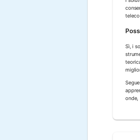
consen
teleco
Poss
Sì, i 
strume
teoric
miglio
Seguen
appren
onde, 