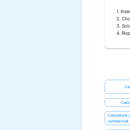
1. Ins
2. Cli
3. Sol
4. Ris
Cal
Calco
Calcolatore g
commerciali