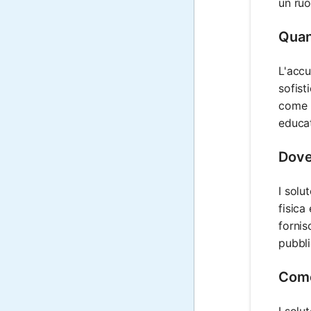
un ruo
Quan
L'accu
sofist
come l
educat
Dove
I solu
fisica
fornis
pubbli
Come
I solu