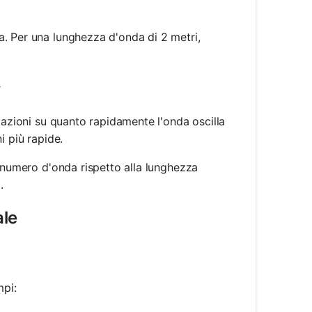
a. Per una lunghezza d'onda di 2 metri,
{2\pi}{2} = \pi \, \text{meters}^{-1}
1
mazioni su quanto rapidamente l'onda oscilla
i più rapide.
l numero d'onda rispetto alla lunghezza
.
ale
mpi: