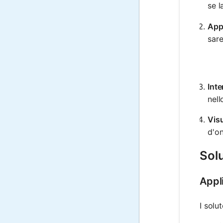
se l
Appl
sar
Inte
nell
Visu
d'on
Sol
Appl
I solu