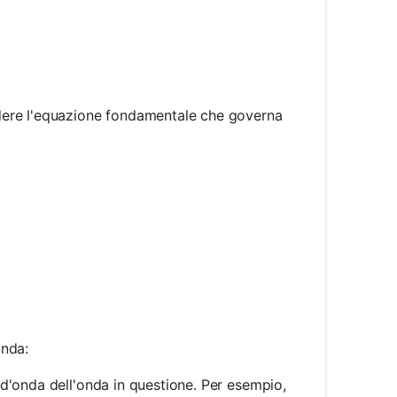
dere l'equazione fondamentale che governa
{2\pi}{\lambda}
onda:
d'onda dell'onda in questione. Per esempio,