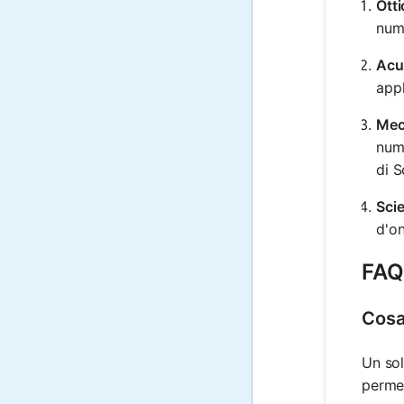
Otti
nume
Acu
appl
Mec
nume
di S
Sci
d'on
FAQ
Cosa
Un sol
permet