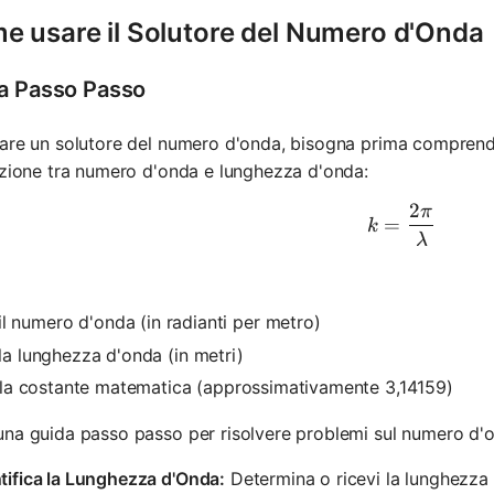
e usare il Solutore del Numero d'Onda
a Passo Passo
sare un solutore del numero d'onda, bisogna prima compren
azione tra numero d'onda e lunghezza d'onda:
2
π
k = \frac
=
k
λ
il numero d'onda (in radianti per metro)
mbda
la lunghezza d'onda (in metri)
la costante matematica (approssimativamente 3,14159)
na guida passo passo per risolvere problemi sul numero d'
tifica la Lunghezza d'Onda:
Determina o ricevi la lunghezza 