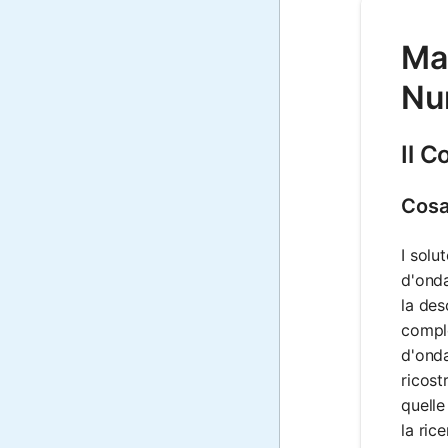
Mat
Nu
Il 
Cosa
I solu
d'onda
la des
comple
d'onda
ricost
quelle
la ric