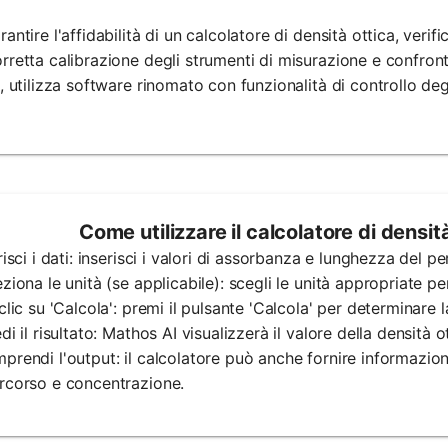
rantire l'affidabilità di un calcolatore di densità ottica, verif
rretta calibrazione degli strumenti di misurazione e confronta 
e, utilizza software rinomato con funzionalità di controllo degl
Come utilizzare il calcolatore di densit
erisci i dati: inserisci i valori di assorbanza e lunghezza del p
eziona le unità (se applicabile): scegli le unità appropriate p
 clic su 'Calcola': premi il pulsante 'Calcola' per determinare l
edi il risultato: Mathos AI visualizzerà il valore della densità o
prendi l'output: il calcolatore può anche fornire informazion
rcorso e concentrazione.