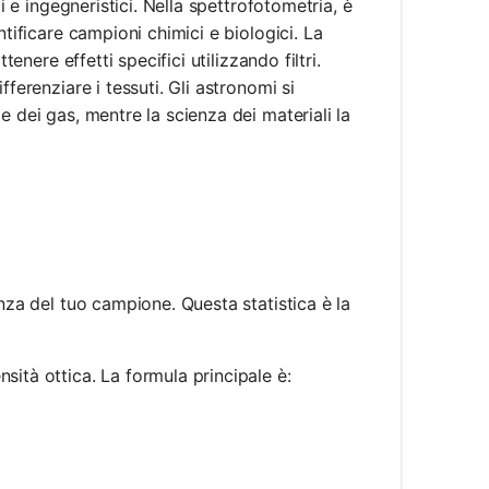
i e ingegneristici. Nella spettrofotometria, è
ntificare campioni chimici e biologici. La
enere effetti specifici utilizzando filtri.
ferenziare i tessuti. Gli astronomi si
e dei gas, mentre la scienza dei materiali la
anza del tuo campione. Questa statistica è la
sità ottica. La formula principale è:
og_{10}(T)