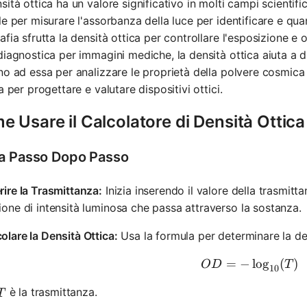
sità ottica ha un valore significativo in molti campi scientific
le per misurare l'assorbanza della luce per identificare e qua
afia sfrutta la densità ottica per controllare l'esposizione e ott
diagnostica per immagini mediche, la densità ottica aiuta a dif
no ad essa per analizzare le proprietà della polvere cosmica 
za per progettare e valutare dispositivi ottici.
 Usare il Calcolatore di Densità Ottica
a Passo Dopo Passo
rire la Trasmittanza:
Inizia inserendo il valore della trasmitt
ione di intensità luminosa che passa attraverso la sostanza.
olare la Densità Ottica:
Usa la formula per determinare la den
=
−
OD = -\l
lo
g
(
)
O
D
T
10
T
è la trasmittanza.
T