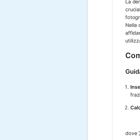
La den
crucia
fotogr
Nella 
affida
utiliz
Come
Guid
Inse
fraz
Calc
dove