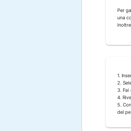
Per ga
una co
Inoltr
1. Ins
2. Sel
3. Fai
4. Riv
5. Com
del pe