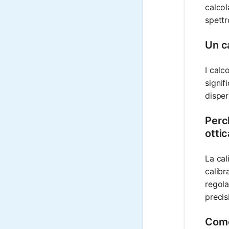
calcol
spettr
Un ca
I calc
signif
disper
Perch
otti
La cal
calibr
regola
precisi
Come 