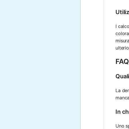
Utili
I calc
colora
misura
ulteri
FAQ 
Quali
La den
manca 
In c
Uno sp