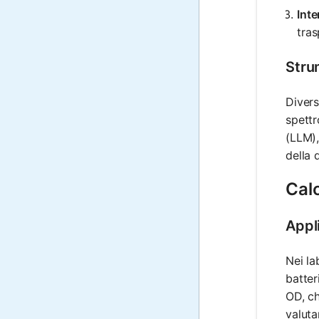
Inte
tras
Stru
Divers
spettr
(LLM),
della 
Calc
Appli
Nei la
batter
OD, ch
valuta