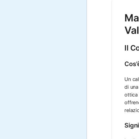
Mat
Val
Il C
Cos'
Un cal
di una
ottica
offren
relazi
Signi