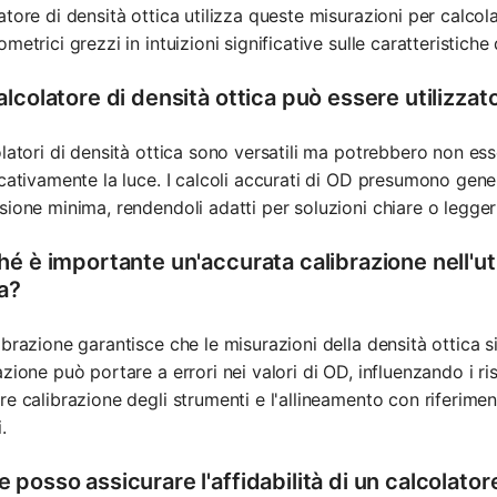
atore di densità ottica utilizza queste misurazioni per calcolar
ometrici grezzi in intuizioni significative sulle caratteristic
lcolatore di densità ottica può essere utilizzato p
olatori di densità ottica sono versatili ma potrebbero non es
icativamente la luce. I calcoli accurati di OD presumono ge
sione minima, rendendoli adatti per soluzioni chiare o legge
é è importante un'accurata calibrazione nell'uti
ca?
ibrazione garantisce che le misurazioni della densità ottica s
azione può portare a errori nei valori di OD, influenzando i ris
re calibrazione degli strumenti e l'allineamento con riferimen
.
posso assicurare l'affidabilità di un calcolator