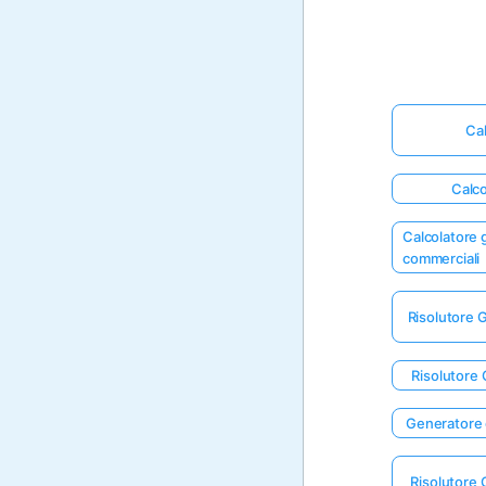
Cal
Calco
Calcolatore g
commerciali
Risolutore G
Risolutore 
Generatore g
Risolutore 