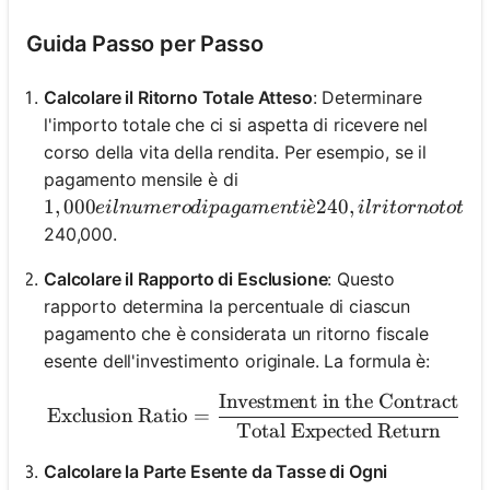
Guida Passo per Passo
Calcolare il Ritorno Totale Atteso
: Determinare
l'importo totale che ci si aspetta di ricevere nel
corso della vita della rendita. Per esempio, se il
pagamento mensile è di
1,000 e il numero di pagamenti è 240, il ritorno tot
1
,
000
ˋ
240
,
e
i
l
n
u
m
ero
d
i
p
a
g
am
e
n
t
i
e
i
l
r
i
t
or
n
o
t
o
t
a
l
240,000.
Calcolare il Rapporto di Esclusione
: Questo
rapporto determina la percentuale di ciascun
pagamento che è considerata un ritorno fiscale
esente dell'investimento originale. La formula è:
Investment in the Contract
\text{Exclusion Ratio} = 
Exclusion Ratio
=
Total Expected Return
Calcolare la Parte Esente da Tasse di Ogni