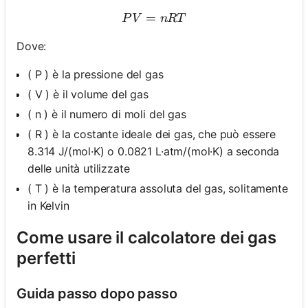
=
PV = nRT
P
V
n
RT
Dove:
( P ) è la pressione del gas
( V ) è il volume del gas
( n ) è il numero di moli del gas
( R ) è la costante ideale dei gas, che può essere
8.314 J/(mol·K) o 0.0821 L·atm/(mol·K) a seconda
delle unità utilizzate
( T ) è la temperatura assoluta del gas, solitamente
in Kelvin
Come usare il calcolatore dei gas
perfetti
Guida passo dopo passo