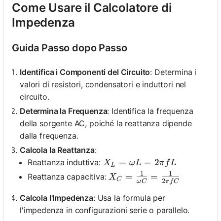
Come Usare il Calcolatore di
Impedenza
Guida Passo dopo Passo
Identifica i Componenti del Circuito
: Determina i
valori di resistori, condensatori e induttori nel
circuito.
Determina la Frequenza
: Identifica la frequenza
della sorgente AC, poiché la reattanza dipende
dalla frequenza.
Calcola la Reattanza
:
X_L = \omega L = 2\pi f L
=
=
2
Reattanza induttiva:
X
ω
L
π
f
L
L
1
1
X_C = \frac{1}{\omega C}
=
=
Reattanza capacitiva:
X
C
2
ω
C
π
f
C
Calcola l'Impedenza
: Usa la formula per
l'impedenza in configurazioni serie o parallelo.