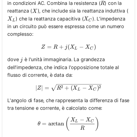
R
in condizioni AC. Combina la resistenza (
) con la
R
X
reattanza (
), che include sia la reattanza induttiva (
X
X_L
X_C
) che la reattanza capacitiva (
). L'impedenza
X
X
L
C
in un circuito può essere espressa come un numero
complesso:
=
+
(
Z = R + j(X_L - X_C)
−
)
Z
R
j
X
X
L
C
j
dove
è l'unità immaginaria. La grandezza
j
dell'impedenza, che indica l'opposizione totale al
flusso di corrente, è data da:
|Z| = \sqrt{R^2 + (X_L - 
2
2
∣
∣
=
+
(
−
)
Z
R
X
X
L
C
L'angolo di fase, che rappresenta la differenza di fase
tra tensione e corrente, è calcolato come:
−
\theta = \arctan\left(\fr
(
)
X
X
L
C
=
arctan
θ
R