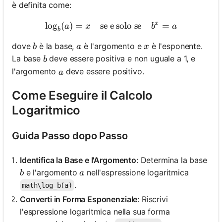
è definita come:
x
lo
g
(
)
=
se e solo se
\log_b(a) = x \quad \text{
=
a
x
b
a
b
b
a
x
dove
è la base,
è l'argomento e
è l'esponente.
b
a
x
b
La base
deve essere positiva e non uguale a 1, e
b
a
l'argomento
deve essere positivo.
a
Come Eseguire il Calcolo
Logaritmico
Guida Passo dopo Passo
Identifica la Base e l'Argomento
: Determina la base
b
a
e l'argomento
nell'espressione logaritmica
b
a
.
math\log_b(a)
Converti in Forma Esponenziale
: Riscrivi
l'espressione logaritmica nella sua forma