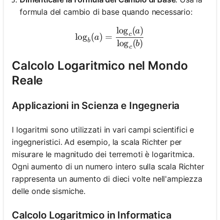
formula del cambio di base quando necessario:
lo
g
(
)
\log_b(a) = \frac{\log_c(a
a
c
lo
g
(
)
=
a
b
lo
g
(
)
b
c
Calcolo Logaritmico nel Mondo
Reale
Applicazioni in Scienza e Ingegneria
I logaritmi sono utilizzati in vari campi scientifici e
ingegneristici. Ad esempio, la scala Richter per
misurare le magnitudo dei terremoti è logaritmica.
Ogni aumento di un numero intero sulla scala Richter
rappresenta un aumento di dieci volte nell'ampiezza
delle onde sismiche.
Calcolo Logaritmico in Informatica