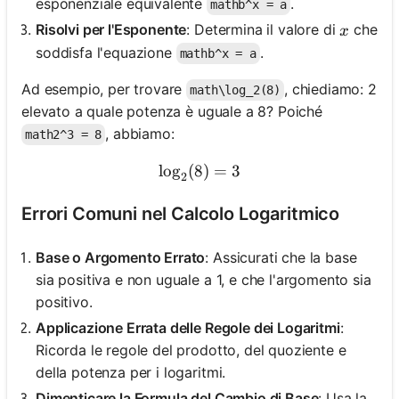
esponenziale equivalente
.
mathb^x = a
x
Risolvi per l'Esponente
: Determina il valore di
che
x
soddisfa l'equazione
.
mathb^x = a
Ad esempio, per trovare
, chiediamo: 2
math\log_2(8)
elevato a quale potenza è uguale a 8? Poiché
, abbiamo:
math2^3 = 8
lo
g
(
8
\log_2(8) = 3
)
=
3
2
Errori Comuni nel Calcolo Logaritmico
Base o Argomento Errato
: Assicurati che la base
sia positiva e non uguale a 1, e che l'argomento sia
positivo.
Applicazione Errata delle Regole dei Logaritmi
:
Ricorda le regole del prodotto, del quoziente e
della potenza per i logaritmi.
Dimenticare la Formula del Cambio di Base
: Usa la