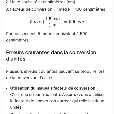
Unité souhaitée : centimètres (cm)
Facteur de conversion : 1 mètre = 100 centimètres
100
c
m
5\ m * (\frac{100\ cm}{1
5
∗
(
)
=
500
m
c
m
1
m
Par conséquent, 5 mètres équivalent à 500
centimètres.
Erreurs courantes dans la conversion
d'unités
Plusieurs erreurs courantes peuvent se produire lors
de la conversion d'unités :
Utilisation du mauvais facteur de conversion :
C'est une erreur fréquente. Assurez-vous d'utiliser
le facteur de conversion correct qui relie les deux
unités.