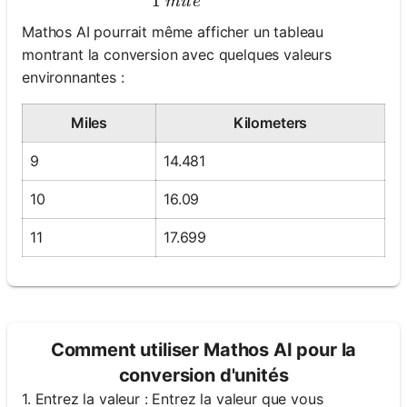
1
mi
l
e
Aucune
Mathos AI pourrait même afficher un tableau
question
montrant la conversion avec quelques valeurs
pour le
environnantes :
moment
Miles
Kilometers
Posez
votre
9
14.481
première
question
10
16.09
11
17.699
Comment utiliser Mathos AI pour la
conversion d'unités
1. Entrez la valeur : Entrez la valeur que vous