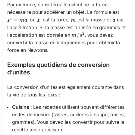
Par exemple, considérez le calcul de la force
nécessaire pour accélérer un objet. La formule est
F=ma
=
F
m
a
, où
est la force,
est la masse et
est
F
ma
F
m
a
l'accélération. Si la masse est donnée en grammes et
2
m/s^2
/
l'accélération est donnée en
, vous devez
m
s
convertir la masse en kilogrammes pour obtenir la
force en Newtons.
Exemples quotidiens de conversion
d'unités
La conversion d'unités est également courante dans
la vie de tous les jours :
Cuisine :
Les recettes utilisent souvent différentes
unités de mesure (tasses, cuillères à soupe, onces,
grammes). Vous devez les convertir pour suivre la
recette avec précision.