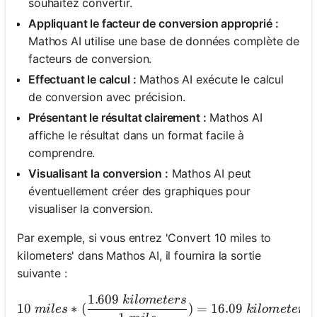
souhaitez convertir.
Appliquant le facteur de conversion approprié :
Mathos AI utilise une base de données complète de
facteurs de conversion.
Effectuant le calcul :
Mathos AI exécute le calcul
de conversion avec précision.
Présentant le résultat clairement :
Mathos AI
affiche le résultat dans un format facile à
comprendre.
Visualisant la conversion :
Mathos AI peut
éventuellement créer des graphiques pour
visualiser la conversion.
Par exemple, si vous entrez 'Convert 10 miles to
kilometers' dans Mathos AI, il fournira la sortie
suivante :
1.609
ki
l
o
m
e
t
ers
10\ miles * (\frac{1.609\ 
10
∗
(
)
=
16.09
mi
l
es
ki
l
o
m
e
t
ers