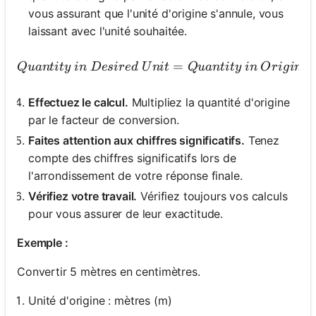
vous assurant que l'unité d'origine s'annule, vous
laissant avec l'unité souhaitée.
Qua
=
Q
u
an
t
i
t
y
in
Des
i
re
d
U
ni
t
Q
u
an
t
i
t
y
in
O
r
i
g
ina
l
Effectuez le calcul.
Multipliez la quantité d'origine
par le facteur de conversion.
Faites attention aux chiffres significatifs.
Tenez
compte des chiffres significatifs lors de
l'arrondissement de votre réponse finale.
Vérifiez votre travail.
Vérifiez toujours vos calculs
pour vous assurer de leur exactitude.
Exemple :
Convertir 5 mètres en centimètres.
Unité d'origine : mètres (m)