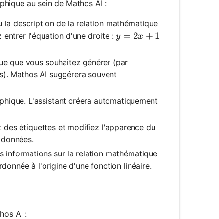
raphique au sein de Mathos AI :
u la description de la relation mathématique
y = 2x + 1
=
2
+
1
entrer l'équation d'une droite :
y
x
ue que vous souhaitez générer (par
s). Mathos AI suggérera souvent
hique. L'assistant créera automatiquement
z des étiquettes et modifiez l'apparence du
 données.
s informations sur la relation mathématique
donnée à l'origine d'une fonction linéaire.
hos AI :