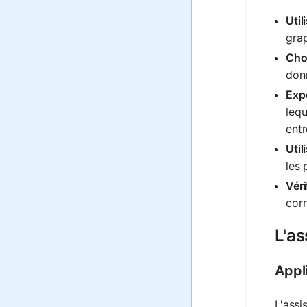
Util
grap
Choi
donn
Expé
lequ
entr
Util
les 
Véri
corr
L'as
Appl
L'assi