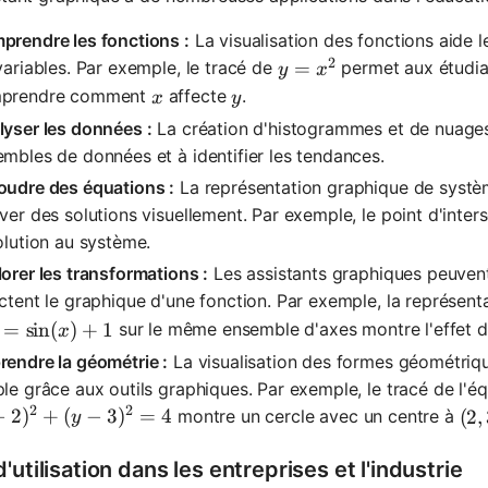
prendre les fonctions :
La visualisation des fonctions aide l
2
y = x^2
=
variables. Par exemple, le tracé de
permet aux étudian
y
x
x
y
prendre comment
affecte
.
x
y
yser les données :
La création d'histogrammes et de nuages 
mbles de données et à identifier les tendances.
oudre des équations :
La représentation graphique de systèm
ver des solutions visuellement. Par exemple, le point d'inte
olution au système.
orer les transformations :
Les assistants graphiques peuven
ctent le graphique d'une fonction. Par exemple, la représen
 = \sin(x) + 1
=
sin
(
)
+
1
sur le même ensemble d'axes montre l'effet de
x
endre la géométrie :
La visualisation des formes géométriqu
le grâce aux outils graphiques. Par exemple, le tracé de l'éq
2
2
2)^2 + (y-3)^2 = 4
−
2
)
+
(
−
3
)
=
4
montre un cercle avec un centre à
(2,
(
2
,
y
'utilisation dans les entreprises et l'industrie