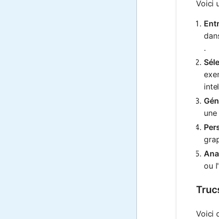
Voici 
Ent
dans
.
Séle
exem
inte
Géné
une 
Pers
gra
Anal
ou l
Truc
Voici 