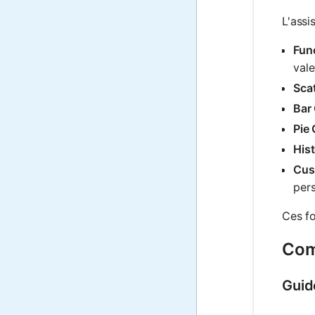
L'assi
Func
vale
Scat
Bar 
Pie 
His
Cus
pers
Ces f
Comm
Guid