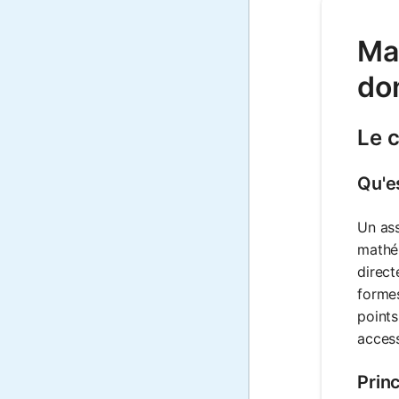
Mat
don
Le c
Qu'e
Un ass
mathém
direct
formes
points
access
Prin