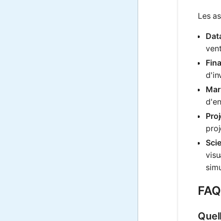
Les as
Data
vent
Fina
d'in
Mar
d'e
Pro
proj
Scie
visu
simu
FAQ
Quel