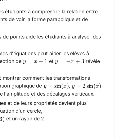
es étudiants à comprendre la relation entre
ts de voir la forme parabolique et de
de points aide les étudiants à analyser des
es d'équations peut aider les élèves à
y = x + 1
=
+
1
y = -x + 3
=
−
+
3
rsection de
et
révèle
y
x
y
x
t montrer comment les transformations
y = \sin(x)
=
sin
(
)
y = 2\sin(x)
=
2
sin
(
)
tation graphique de
,
y
x
y
x
 l'amplitude et des décalages verticaux.
es et de leurs propriétés devient plus
uation d'un cercle,
et un rayon de 2.
3)
3
)