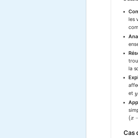
Com
les 
com
Anal
ense
Rés
trou
la s
Expl
affe
y
et
y
Appr
simp
(x-
(
x
Cas d