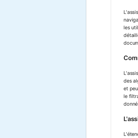
L'assi
naviga
les ut
détail
docum
Comm
L'assi
des al
et peu
le fil
donné
L'ass
L'éten