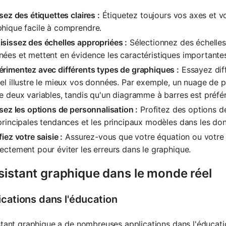
isez des étiquettes claires :
Étiquetez toujours vos axes et v
hique facile à comprendre.
sissez des échelles appropriées :
Sélectionnez des échelles
ées et mettent en évidence les caractéristiques importante
rimentez avec différents types de graphiques :
Essayez diff
el illustre le mieux vos données. Par exemple, un nuage de po
e deux variables, tandis qu'un diagramme à barres est préf
isez les options de personnalisation :
Profitez des options d
principales tendances et les principaux modèles dans les do
fiez votre saisie :
Assurez-vous que votre équation ou votre
ectement pour éviter les erreurs dans le graphique.
sistant graphique dans le monde réel
ications dans l'éducation
stant graphique a de nombreuses applications dans l'éducati