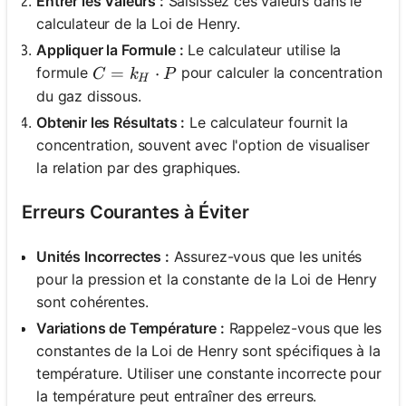
Entrer les Valeurs :
Saisissez ces valeurs dans le
calculateur de la Loi de Henry.
Appliquer la Formule :
Le calculateur utilise la
C = k_H \cdot P
=
⋅
formule
pour calculer la concentration
C
k
P
H
du gaz dissous.
Obtenir les Résultats :
Le calculateur fournit la
concentration, souvent avec l'option de visualiser
la relation par des graphiques.
Erreurs Courantes à Éviter
Unités Incorrectes :
Assurez-vous que les unités
pour la pression et la constante de la Loi de Henry
sont cohérentes.
Variations de Température :
Rappelez-vous que les
constantes de la Loi de Henry sont spécifiques à la
température. Utiliser une constante incorrecte pour
la température peut entraîner des erreurs.