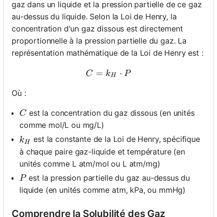
gaz dans un liquide et la pression partielle de ce gaz
au-dessus du liquide. Selon la Loi de Henry, la
concentration d'un gaz dissous est directement
proportionnelle à la pression partielle du gaz. La
représentation mathématique de la Loi de Henry est :
=
C = k_H \cdot P
⋅
C
k
P
H
Où :
C
est la concentration du gaz dissous (en unités
C
comme mol/L ou mg/L)
k_H
est la constante de la Loi de Henry, spécifique
k
H
à chaque paire gaz-liquide et température (en
unités comme L atm/mol ou L atm/mg)
P
est la pression partielle du gaz au-dessus du
P
liquide (en unités comme atm, kPa, ou mmHg)
Comprendre la Solubilité des Gaz