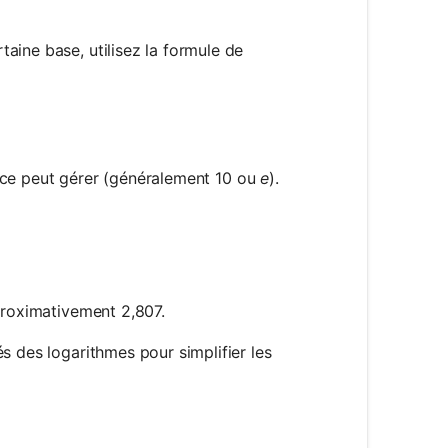
taine base, utilisez la formule de
= \frac{log_b(x)}{log_b(a)}
ice peut gérer (généralement 10 ou
e
).
= \frac{log_{10}(7)}{log_{10}(2)}
pproximativement 2,807.
és des logarithmes pour simplifier les
)