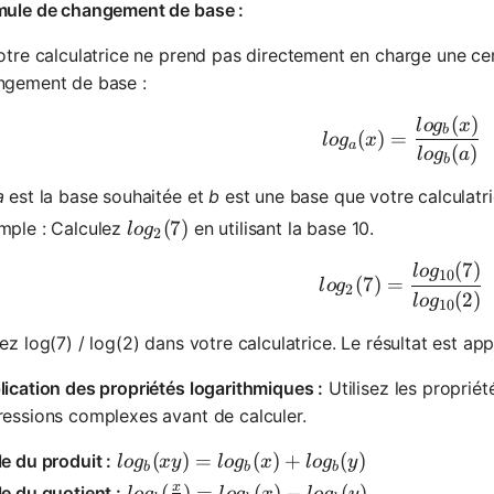
mule de changement de base :
otre calculatrice ne prend pas directement en charge une cer
ngement de base :
(
)
log_a(x) 
l
o
g
x
b
(
)
=
l
o
g
x
a
(
)
l
o
g
a
b
a
est la base souhaitée et
b
est une base que votre calculatr
log_2(7)
(
7
)
mple : Calculez
en utilisant la base 10.
l
o
g
2
(
7
)
log_2(7) 
l
o
g
10
(
7
)
=
l
o
g
2
(
2
)
l
o
g
10
ez log(7) / log(2) dans votre calculatrice. Le résultat est a
ication des propriétés logarithmiques :
Utilisez les propriét
essions complexes avant de calculer.
log_b(xy) = log_b(x) + log_b(y)
(
)
=
(
)
+
(
)
e du produit :
l
o
g
x
y
l
o
g
x
l
o
g
y
b
b
b
x
log_b(\frac{x}{y}) = log_b(x) - log_b(y
(
)
=
(
)
−
(
)
e du quotient :
l
o
g
l
o
g
x
l
o
g
y