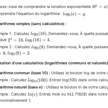
y
b^y = 
=
rez-vous de comprendre la notation exponentielle (
)
b
x
log_b(x) = y
(
)
=
prendre l'équation du logarithme :
.
l
o
g
x
y
b
rithmes simples (sans calculatrice) :
log_2(16)
(
16
)
mple 1 : Calculez
. Demandez-vous, À quelle puissanc
l
o
g
2
4
log_2(16) = 4
(
16
)
=
4
sque
,
.
2^4 = 16
2
=
16
l
o
g
2
log_3(9)
(
9
)
mple 2 : Calculez
. Demandez-vous, À quelle puissanc
l
o
g
3
log_3(9) = 2
(
9
)
=
2
,
.
 = 9
=
9
l
o
g
3
isation d'une calculatrice (logarithmes communs et naturels)
arithme commun (base 10) :
Utilisez le bouton log de votre c
log_{10}(100)
(
100
)
mple : Calculez
. Entrez log(100) dans votre calcul
l
o
g
10
arithme naturel (base
e
) :
Utilisez le bouton ln de votre calcu
ln(e)
(
)
mple : Calculez
. Entrez ln(e) ou ln(2.71828) dans votre 
l
n
e
roximativement 1.