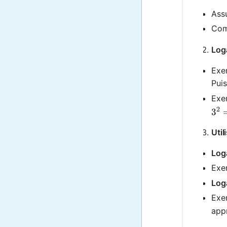
Assu
Com
Loga
Exe
Pui
Exe
2
3^2
3
Util
Log
Exe
Log
Exe
app