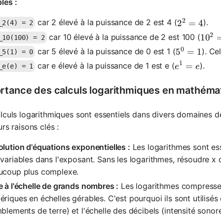
les :
2
car 2 élevé à la puissance de 2 est 4 (
).
2^2 = 4
2
=
4
_2(4) = 2
2
car 10 élevé à la puissance de 2 est 100 (
10^2
1
0
_10(100) = 2
0
car 5 élevé à la puissance de 0 est 1 (
). Ce
5^0 = 1
5
=
1
_5(1) = 0
1
e^1 = e
=
car e élevé à la puissance de 1 est e (
).
e
e
_e(e) = 1
rtance des calculs logarithmiques en mathéma
lculs logarithmiques sont essentiels dans divers domaines 
urs raisons clés :
lution d'équations exponentielles :
Les logarithmes sont ess
 variables dans l'exposant. Sans les logarithmes, résoudre
ucoup plus complexe.
 à l'échelle de grands nombres :
Les logarithmes compresse
riques en échelles gérables. C'est pourquoi ils sont utilisés
blements de terre) et l'échelle des décibels (intensité sonore