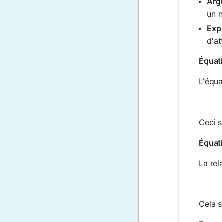
Arg
un n
Expo
d'at
Équati
L'équa
Ceci s
Équati
La rel
Cela s