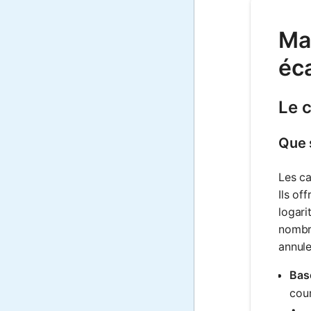
Mat
éc
Le 
Que 
Les ca
Ils of
logari
nombre
annule
Base
cou