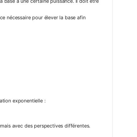
 base à une certaine puissance. Il doit être
ce nécessaire pour élever la base afin
= y
ation exponentielle :
 mais avec des perspectives différentes.