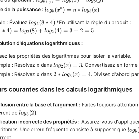
b
b
b
y
n
log_b(x^n) = n * log_b(x)
(
)
=
∗
(
)
e de la puissance :
l
o
g
x
n
l
o
g
x
b
b
log_2(8 * 4)
(
8
∗
4
)
le : Évaluez
*En utilisant la règle du produit :
l
o
g
2
(8 * 4) = log_2(8) + log_2(4) = 3 + 2 = 5
8
∗
4
)
=
(
8
)
+
(
4
)
=
3
+
2
=
5
l
o
g
l
o
g
2
2
lution d'équations logarithmiques :
isez les propriétés des logarithmes pour isoler la variable.
log_2(x) = 3
(
)
=
3
mple : Résolvez x dans
. Convertissez en forme 
l
o
g
x
2
2*log_3(x) = 4
2
∗
(
)
=
4
mple : Résolvez x dans
. Divisez d'abord par
l
o
g
x
3
urs courantes dans les calculs logarithmiques
usion entre la base et l'argument :
Faites toujours attention
log_8(2)
(
2
)
érent de
.
l
o
g
8
ication incorrecte des propriétés :
Assurez-vous d'appliquer
log_
rithmes. Une erreur fréquente consiste à supposer que
l
o
g
b
rrect.