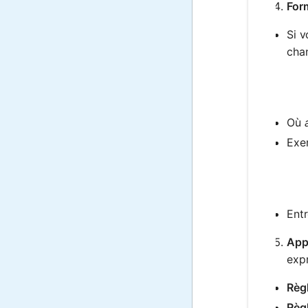
For
Si v
cha
Où
Exe
Entr
Appl
expr
Règl
Règl