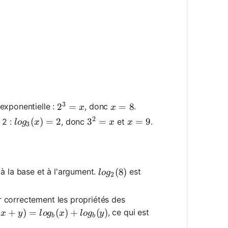
3
2^3 = x
2
=
x = 8
=
8
exponentielle :
, donc
.
x
x
2
log_3(x) = 2
(
)
=
2
3^2 = x
3
=
x = 9
=
9
 2 :
, donc
et
.
l
o
g
x
x
x
3
log_2(8)
(
8
)
 à la base et à l'argument.
est
l
o
g
2
 correctement les propriétés des
b(x+y) = log_b(x) + log_b(y)
(
+
)
=
(
)
+
(
)
, ce qui est
x
y
l
o
g
x
l
o
g
y
b
b