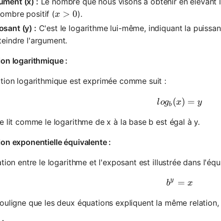
ument (x) :
Le nombre que nous visons à obtenir en élevant la
x > 0
>
0
ombre positif (
).
x
sant (y) :
C'est le logarithme lui-même, indiquant la puissan
teindre l'argument.
on logarithmique :
tion logarithmique est exprimée comme suit :
(
log_b(x) 
)
=
l
o
g
x
y
b
e lit comme le logarithme de x à la base b est égal à y.
on exponentielle équivalente :
ation entre le logarithme et l'exposant est illustrée dans l'équ
y
=
b^y = x
b
x
ouligne que les deux équations expliquent la même relation,