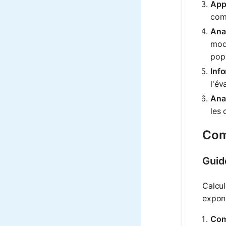
Appl
comp
Anal
mod
popu
Info
l'év
Ana
les 
Com
Guid
Calcul
expone
Com