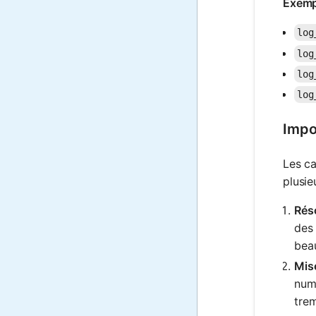
Exemp
log
log
log
log
Impo
Les ca
plusie
Réso
des
bea
Mise
numé
trem