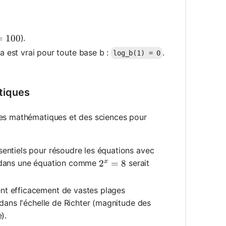
).
 = 100
=
100
la est vrai pour toute base b :
.
log_b(1) = 0
tiques
des mathématiques et des sciences pour
entiels pour résoudre les équations avec
 x dans une équation comme
serait
x
2^x = 8
2
=
8
nt efficacement de vastes plages
 dans l'échelle de Richter (magnitude des
).