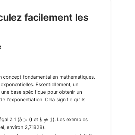
culez facilement les
e
 un concept fondamental en mathématiques.
exponentielles. Essentiellement, un
r une base spécifique pour obtenir un
e l'exponentiation. Cela signifie qu'ils
b > 0
>
0
b \neq 1

=
1
gal à 1 (
et
). Les exemples
b
b
el, environ 2,71828).