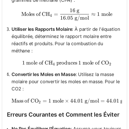
16
g
\text{Moles of CH}_4 = \
Moles of CH
=
≈
1
mole
4
16.05
g/mol
Utiliser les Rapports Molaire
: À partir de l'équation
équilibrée, déterminez le rapport molaire entre
réactifs et produits. Pour la combustion du
méthane :
1
mole of CH
produces
1 \text{ mole of CH}_4 \t
1
mole of CO
4
2
Convertir les Moles en Masse
: Utilisez la masse
molaire pour convertir les moles en masse. Pour le
CO2 :
Mass of CO
=
1
mole
×
44.01
\text{Mass of CO}_2 = 
g/mol
=
44.01
gra
2
Erreurs Courantes et Comment les Éviter
Ne Pas Équilibrer l'Équation
: Assurez-vous toujours