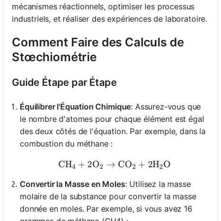
mécanismes réactionnels, optimiser les processus
industriels, et réaliser des expériences de laboratoire.
Comment Faire des Calculs de
Stœchiométrie
Guide Étape par Étape
Équilibrer l'Équation Chimique
: Assurez-vous que
le nombre d'atomes pour chaque élément est égal
des deux côtés de l'équation. Par exemple, dans la
combustion du méthane :
CH
+
2
O
→
\text{CH}_4 + 2\text{O}
CO
+
2
H
O
4
2
2
2
Convertir la Masse en Moles
: Utilisez la masse
molaire de la substance pour convertir la masse
donnée en moles. Par exemple, si vous avez 16
grammes de méthane (CH4) :