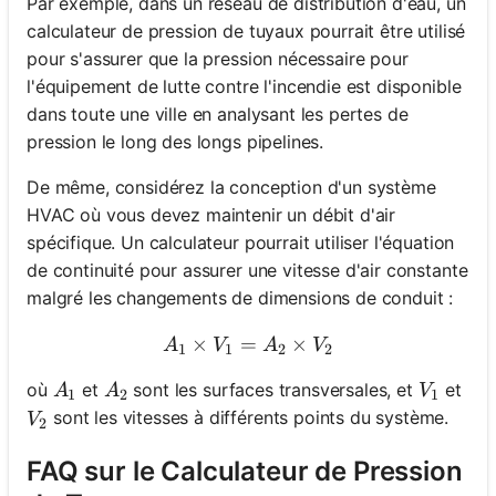
Par exemple, dans un réseau de distribution d'eau, un
calculateur de pression de tuyaux pourrait être utilisé
pour s'assurer que la pression nécessaire pour
l'équipement de lutte contre l'incendie est disponible
dans toute une ville en analysant les pertes de
pression le long des longs pipelines.
De même, considérez la conception d'un système
HVAC où vous devez maintenir un débit d'air
spécifique. Un calculateur pourrait utiliser l'équation
de continuité pour assurer une vitesse d'air constante
malgré les changements de dimensions de conduit :
×
=
A_1 \times V_1 = A_2 \ti
×
A
V
A
V
1
1
2
2
A_1
A_2
V_1
où
et
sont les surfaces transversales, et
et
A
A
V
1
2
1
V_2
sont les vitesses à différents points du système.
V
2
FAQ sur le Calculateur de Pression