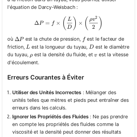
l'équation de Darcy-Weisbach :
2
\Delta P = f \times \left(
(
)
(
)
L
ρ
v
Δ
=
×
×
P
f
2
D
\Delta P
Δ
f
où
est la chute de pression,
est le facteur de
P
f
L
D
friction,
est la longueur du tuyau,
est le diamètre
L
D
\rho
v
du tuyau,
est la densité du fluide, et
est la vitesse
ρ
v
d'écoulement.
Erreurs Courantes à Éviter
Utiliser des Unités Incorrectes
: Mélanger des
unités telles que mètres et pieds peut entraîner des
erreurs dans les calculs.
Ignorer les Propriétés des Fluides
: Ne pas prendre
en compte les propriétés des fluides comme la
viscosité et la densité peut donner des résultats