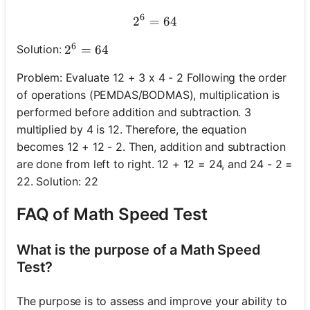
6
2
=
2^6 = 64
64
6
Solution:
2^6 = 64
2
=
64
Problem: Evaluate 12 + 3 x 4 - 2 Following the order
of operations (PEMDAS/BODMAS), multiplication is
performed before addition and subtraction. 3
multiplied by 4 is 12. Therefore, the equation
becomes 12 + 12 - 2. Then, addition and subtraction
are done from left to right. 12 + 12 = 24, and 24 - 2 =
22. Solution: 22
FAQ of Math Speed Test
What is the purpose of a Math Speed
Test?
The purpose is to assess and improve your ability to