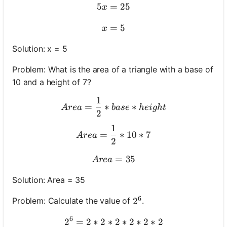
5
=
5x = 25
25
x
=
x = 5
5
x
Solution: x = 5
Problem: What is the area of a triangle with a base of
10 and a height of 7?
1
Area = \frac{1}{2} * base 
=
∗
∗
A
re
a
ba
se
h
e
i
g
h
t
2
1
Area = \frac{1}{2} * 10 * 
=
∗
10
∗
7
A
re
a
2
Area = 35
=
35
A
re
a
Solution: Area = 35
6
Problem: Calculate the value of
.
2^6
2
6
2
=
2
∗
2
∗
2^6 = 2 * 2 * 2 * 2 * 2 * 2
2
∗
2
∗
2
∗
2