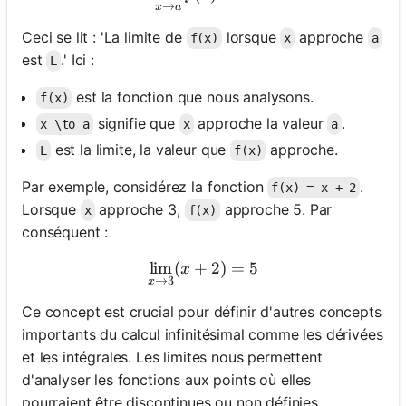
→
x
a
Ceci se lit : 'La limite de
lorsque
approche
f(x)
x
a
est
.' Ici :
L
est la fonction que nous analysons.
f(x)
signifie que
approche la valeur
.
x \to a
x
a
est la limite, la valeur que
approche.
L
f(x)
Par exemple, considérez la fonction
.
f(x) = x + 2
Lorsque
approche 3,
approche 5. Par
x
f(x)
conséquent :
lim
(
+
\lim_{x \to 3} (x + 2) = 5
2
)
=
5
x
→
3
x
Ce concept est crucial pour définir d'autres concepts
importants du calcul infinitésimal comme les dérivées
et les intégrales. Les limites nous permettent
d'analyser les fonctions aux points où elles
pourraient être discontinues ou non définies.