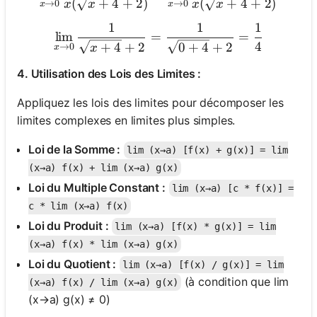
(
+
4
+
2
)
(
+
4
+
2
)
→
0
→
0
x
x
x
x
x
x
1
1
1
\lim_{x \to 0} \frac{1}{\
lim
=
=
4
+
4
+
2
0
+
4
+
2
→
0
x
x
4. Utilisation des Lois des Limites :
Appliquez les lois des limites pour décomposer les
limites complexes en limites plus simples.
Loi de la Somme :
lim (x→a) [f(x) + g(x)] = lim
(x→a) f(x) + lim (x→a) g(x)
Loi du Multiple Constant :
lim (x→a) [c * f(x)] =
c * lim (x→a) f(x)
Loi du Produit :
lim (x→a) [f(x) * g(x)] = lim
(x→a) f(x) * lim (x→a) g(x)
Loi du Quotient :
lim (x→a) [f(x) / g(x)] = lim
(à condition que lim
(x→a) f(x) / lim (x→a) g(x)
(x→a) g(x) ≠ 0)