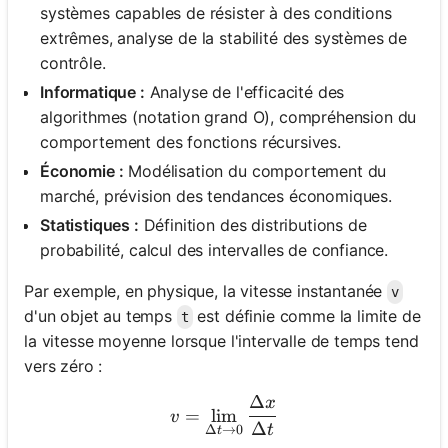
systèmes capables de résister à des conditions
Aucune
extrêmes, analyse de la stabilité des systèmes de
question
contrôle.
pour le
Informatique :
Analyse de l'efficacité des
moment
algorithmes (notation grand O), compréhension du
Posez
comportement des fonctions récursives.
votre
Économie :
Modélisation du comportement du
première
marché, prévision des tendances économiques.
question
Statistiques :
Définition des distributions de
probabilité, calcul des intervalles de confiance.
Par exemple, en physique, la vitesse instantanée
v
d'un objet au temps
est définie comme la limite de
t
la vitesse moyenne lorsque l'intervalle de temps tend
vers zéro :
Δ
x
v = \lim_{\Delta t \to 0} 
=
lim
v
Δ
t
Δ
→
0
t