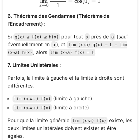
lim
=
cos
(
0
)
=
1
1
→
0
x
6. Théorème des Gendarmes (Théorème de
l'Encadrement) :
Si
pour tout
près de
(sauf
g(x) ≤ f(x) ≤ h(x)
x
a
éventuellement en
), et
a
lim (x→a) g(x) = L = lim
, alors
.
(x→a) h(x)
lim (x→a) f(x) = L
7. Limites Unilatérales :
Parfois, la limite à gauche et la limite à droite sont
différentes.
(limite à gauche)
lim (x→a-) f(x)
(limite à droite)
lim (x→a+) f(x)
Pour que la limite générale
existe, les
lim (x→a) f(x)
deux limites unilatérales doivent exister et être
égales.