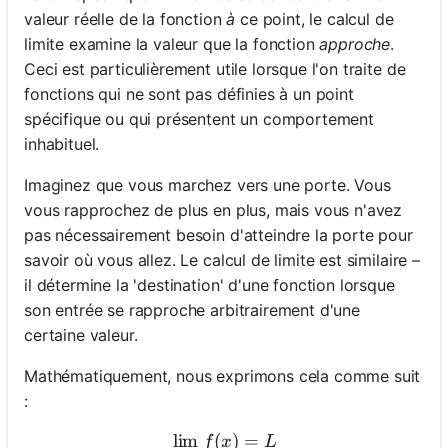
valeur réelle de la fonction
à
ce point, le calcul de
limite examine la valeur que la fonction
approche
.
Ceci est particulièrement utile lorsque l'on traite de
fonctions qui ne sont pas définies à un point
spécifique ou qui présentent un comportement
inhabituel.
Imaginez que vous marchez vers une porte. Vous
vous rapprochez de plus en plus, mais vous n'avez
pas nécessairement besoin d'atteindre la porte pour
savoir où vous allez. Le calcul de limite est similaire –
il détermine la 'destination' d'une fonction lorsque
son entrée se rapproche arbitrairement d'une
certaine valeur.
Mathématiquement, nous exprimons cela comme suit
:
lim
(
\lim_{x \to a} f(x) = L
)
=
f
x
L