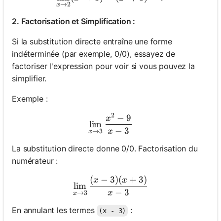
→
2
x
2. Factorisation et Simplification :
Si la substitution directe entraîne une forme
indéterminée (par exemple, 0/0), essayez de
factoriser l'expression pour voir si vous pouvez la
simplifier.
Exemple :
2
−
9
\lim_{x \to 3} \frac{x^2 - 
x
lim
−
3
x
→
3
x
La substitution directe donne 0/0. Factorisation du
numérateur :
(
−
3
)
(
+
3
)
\lim_{x \to 3} \frac{(x - 3
x
x
lim
−
3
x
→
3
x
En annulant les termes
:
(x - 3)