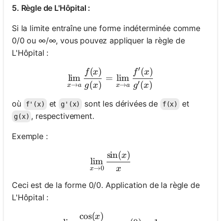
5. Règle de L'Hôpital :
Si la limite entraîne une forme indéterminée comme
0/0 ou ∞/∞, vous pouvez appliquer la règle de
L'Hôpital :
′
(
)
(
)
\lim_{x \to a} \frac{f(x)}{
f
x
f
x
lim
=
lim
′
(
)
(
)
g
x
g
x
→
→
x
a
x
a
où
et
sont les dérivées de
et
f'(x)
g'(x)
f(x)
, respectivement.
g(x)
Exemple :
sin
(
)
\lim_{x \to 0} \frac{\sin(
x
lim
x
→
0
x
Ceci est de la forme 0/0. Application de la règle de
L'Hôpital :
cos
(
)
\lim_{x \to 0} \frac{\cos(
x