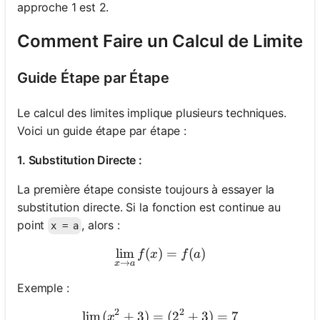
approche 1 est 2.
Comment Faire un Calcul de Limite
Guide Étape par Étape
Le calcul des limites implique plusieurs techniques.
Voici un guide étape par étape :
1. Substitution Directe :
La première étape consiste toujours à essayer la
substitution directe. Si la fonction est continue au
point
, alors :
x = a
lim
(
)
\lim_{x \to a} f(x) = f(a)
=
(
)
f
x
f
a
→
x
a
Exemple :
2
2
lim
(
+
3
)
=
\lim_{x \to 2} (x^2 + 3) =
(
2
+
3
)
=
7
x