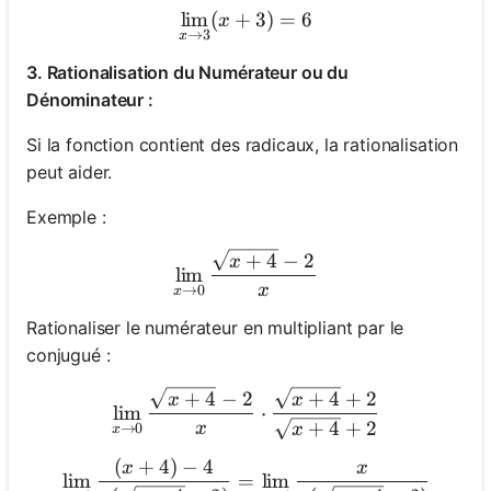
lim
(
+
\lim_{x \to 3} (x + 3) = 6
3
)
=
6
x
→
3
x
3. Rationalisation du Numérateur ou du
Dénominateur :
Si la fonction contient des radicaux, la rationalisation
peut aider.
Exemple :
+
4
−
2
\lim_{x \to 0} \frac{\sqrt
x
lim
x
→
0
x
Rationaliser le numérateur en multipliant par le
conjugué :
+
4
−
2
+
4
+
2
\lim_{x \to 0} \frac{\sqrt
x
x
lim
⋅
+
4
+
2
x
→
0
x
x
(
+
4
)
−
4
\lim_{x \to 0} \frac{(x + 
x
x
lim
=
lim