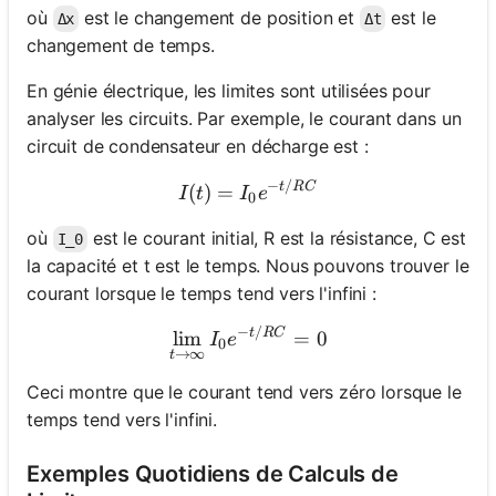
où
est le changement de position et
est le
Δx
Δt
changement de temps.
En génie électrique, les limites sont utilisées pour
analyser les circuits. Par exemple, le courant dans un
circuit de condensateur en décharge est :
−
/
I(t) = I_0 e^{-t/RC}
t
RC
(
)
=
I
t
I
e
0
où
est le courant initial, R est la résistance, C est
I_0
la capacité et t est le temps. Nous pouvons trouver le
courant lorsque le temps tend vers l'infini :
−
/
\lim_{t \to \infty} I_0 e^
t
RC
lim
=
0
I
e
0
→
∞
t
Ceci montre que le courant tend vers zéro lorsque le
temps tend vers l'infini.
Exemples Quotidiens de Calculs de