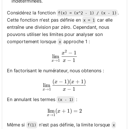
indéterminées.
Considérez la fonction
.
f(x) = (x^2 - 1) / (x - 1)
Cette fonction n'est pas définie en
car elle
x = 1
entraîne une division par zéro. Cependant, nous
pouvons utiliser les limites pour analyser son
comportement lorsque
approche 1 :
x
2
−
1
\lim_{x \to 1} \frac{x^2 - 
x
lim
−
1
x
→
1
x
En factorisant le numérateur, nous obtenons :
(
−
1
)
(
+
1
)
\lim_{x \to 1} \frac{(x - 1
x
x
lim
−
1
x
→
1
x
En annulant les termes
:
(x - 1)
lim
(
+
\lim_{x \to 1} (x + 1) = 2
1
)
=
2
x
→
1
x
Même si
n'est pas définie, la limite lorsque
f(1)
x