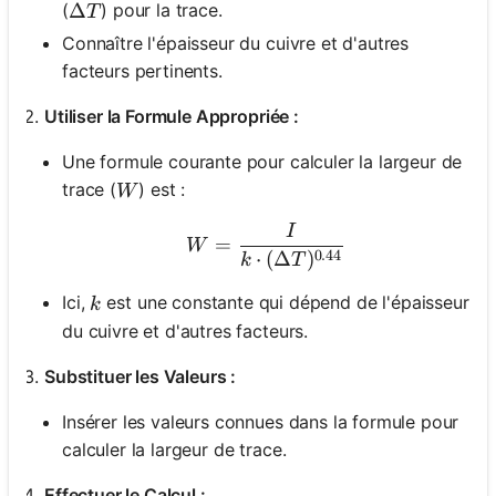
\Delta T
Δ
(
) pour la trace.
T
Connaître l'épaisseur du cuivre et d'autres
facteurs pertinents.
Utiliser la Formule Appropriée :
Une formule courante pour calculer la largeur de
W
trace (
) est :
W
I
W = \frac{I}{k \cdot (\
=
W
0.44
⋅
(
Δ
)
k
T
k
Ici,
est une constante qui dépend de l'épaisseur
k
du cuivre et d'autres facteurs.
Substituer les Valeurs :
Insérer les valeurs connues dans la formule pour
calculer la largeur de trace.
Effectuer le Calcul :