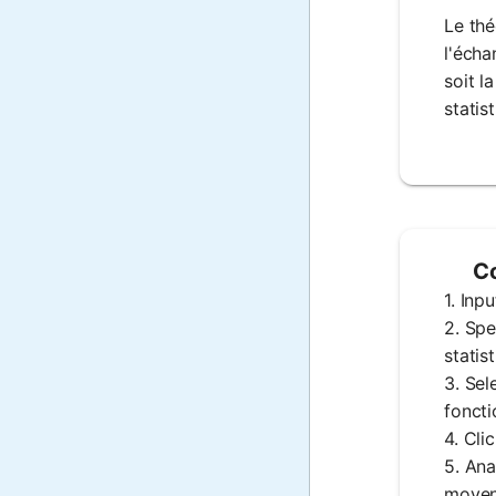
Le thé
l'écha
soit l
statist
Co
1. Inp
2. Spe
statis
3. Sel
foncti
4. Cli
5. Ana
moyenn