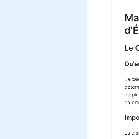
Mat
d'
Le C
Qu'es
Le cal
déterm
de plu
commen
Impo
La dis