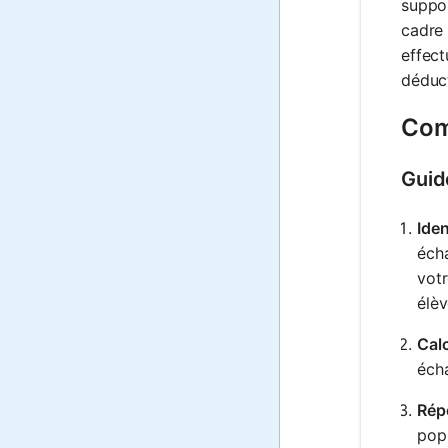
suppos
cadre 
effect
déduct
Comm
Guid
Iden
écha
votr
élèv
Calc
écha
Répé
popu