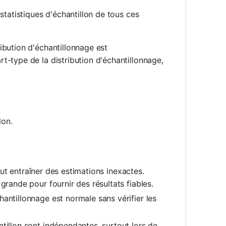
 statistiques d'échantillon de tous ces
ibution d'échantillonnage est
t-type de la distribution d'échantillonnage,
bar{x}} = \frac{\sigma}{\sqrt{n}}
lon.
peut entraîner des estimations inexactes.
grande pour fournir des résultats fiables.
hantillonnage est normale sans vérifier les
ntillon sont indépendantes, surtout lors de