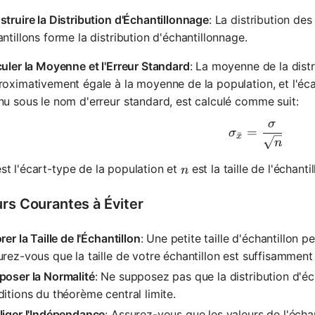
truire la Distribution d'Échantillonnage
: La distribution des
ntillons forme la distribution d'échantillonnage.
uler la Moyenne et l'Erreur Standard
: La moyenne de la distr
oximativement égale à la moyenne de la population, et l'écar
u sous le nom d'erreur standard, est calculé comme suit:
σ
\sigma_{\
=
σ
ˉ
x
n
igma
n
st l'écart-type de la population et
est la taille de l'échantil
n
urs Courantes à Éviter
rer la Taille de l'Échantillon
: Une petite taille d'échantillon 
rez-vous que la taille de votre échantillon est suffisamment 
poser la Normalité
: Ne supposez pas que la distribution d'éc
itions du théorème central limite.
liger l'Indépendance
: Assurez-vous que les valeurs de l'écha