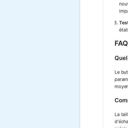
nouv
impa
Tes
état
FAQ 
Quel 
Le but
paramè
moyenn
Comme
La tai
d'écha