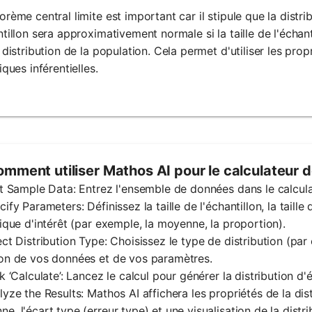
orème central limite est important car il stipule que la dist
ntillon sera approximativement normale si la taille de l'écha
a distribution de la population. Cela permet d'utiliser les pro
iques inférentielles.
mment utiliser Mathos AI pour le calculateur d
ut Sample Data: Entrez l'ensemble de données dans le calcula
cify Parameters: Définissez la taille de l'échantillon, la taille
tique d'intérêt (par exemple, la moyenne, la proportion).
ect Distribution Type: Choisissez le type de distribution (par
on de vos données et de vos paramètres.
ck ‘Calculate’: Lancez le calcul pour générer la distribution d'
lyze the Results: Mathos AI affichera les propriétés de la dis
e, l'écart type (erreur type) et une visualisation de la distri