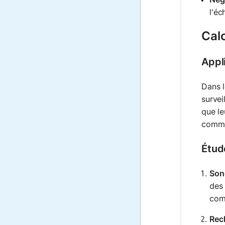
l'éc
Calc
Appl
Dans l
survei
que le
comme
Étud
Son
des 
com
Rec