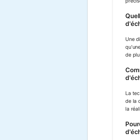
précis
Quell
d'éc
Une di
qu'une
de plu
Comm
d'éc
La tec
de la 
la réa
Pourq
d'éc