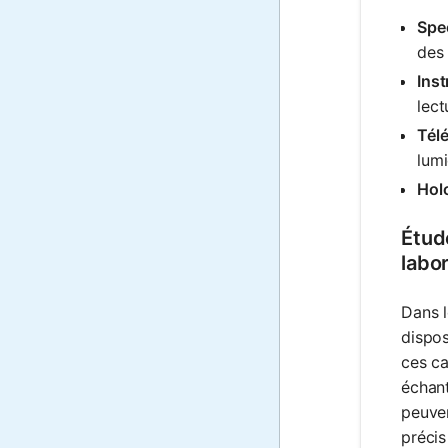
Spe
des 
Ins
lect
Tél
lumi
Hol
Étude
labo
Dans l
dispos
ces ca
échant
peuven
précis