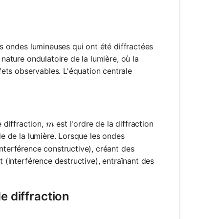
des ondes lumineuses qui ont été diffractées
 nature ondulatoire de la lumière, où la
ets observables. L'équation centrale
heta = m \lambda
m
e diffraction,
est l'ordre de la diffraction
m
e de la lumière. Lorsque les ondes
interférence constructive), créant des
t (interférence destructive), entraînant des
e diffraction