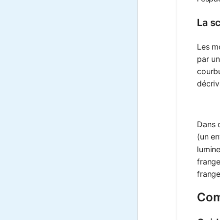
La sc
Les mo
par un
courbu
décriv
Dans 
(un en
lumine
frange
frang
Comm