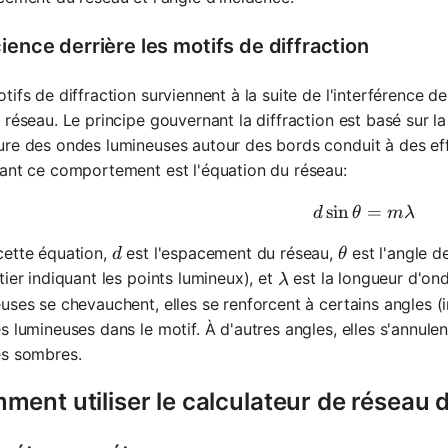
ience derrière les motifs de diffraction
tifs de diffraction surviennent à la suite de l'interférence 
 réseau. Le principe gouvernant la diffraction est basé sur la
re des ondes lumineuses autour des bords conduit à des eff
ant ce comportement est l'équation du réseau:
sin
d \sin \t
=
d
θ
mλ
d
\theta
cette équation,
est l'espacement du réseau,
est l'angle d
d
θ
\lambda
tier indiquant les points lumineux), et
est la longueur d'ond
λ
uses se chevauchent, elles se renforcent à certains angles (
s lumineuses dans le motif. À d'autres angles, elles s'annulen
es sombres.
ent utiliser le calculateur de réseau d