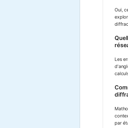
Oui, c
explor
diffra
Quell
rése
Les er
d'angl
calcul
Comm
diffr
Mathos
contex
par ét