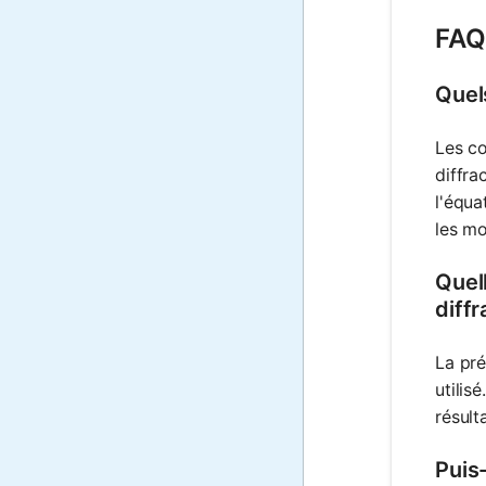
FAQ 
Quel
Les co
diffra
l'équa
les mo
Quell
diffr
La pré
utilis
résult
Puis-