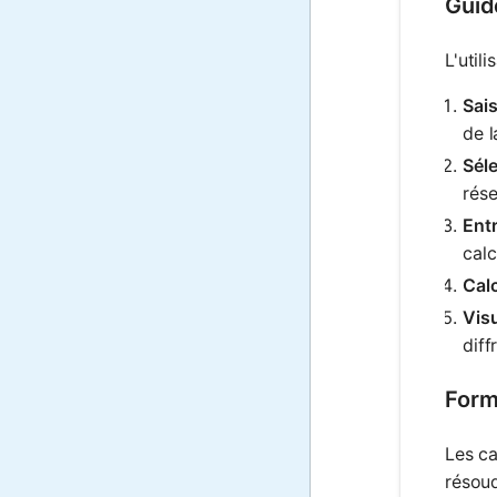
Guid
L'util
Sais
de l
Séle
rése
Entr
calc
Calc
Visu
diff
Form
Les ca
résou