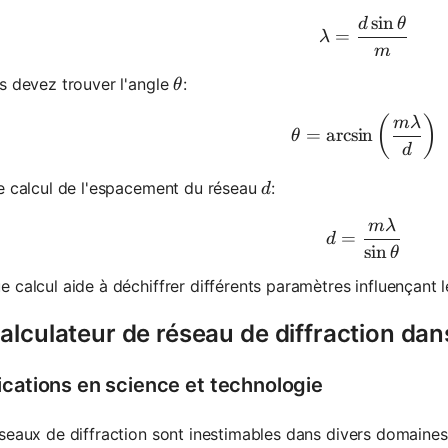
sin
d
θ
\lambda =
=
λ
m
\theta
s devez trouver l'angle
:
θ
\theta = 
(
)
mλ
=
arcsin
θ
d
d
e calcul de l'espacement du réseau
:
d
mλ
d = \frac
=
d
sin
θ
 calcul aide à déchiffrer différents paramètres influençant le
alculateur de réseau de diffraction dan
ications en science et technologie
seaux de diffraction sont inestimables dans divers domaines 