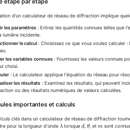
e étape par étape
isation d'un calculateur de réseau de diffraction implique que
ir les paramètres
: Entrez les quantités connues telles que l
a lumière incidente.
ctionner le calcul
: Choisissez ce que vous voulez calculer 
au.
er les variables connues
: Fournissez les valeurs connues po
ul choisi.
uler
: Le calculateur applique l'équation du réseau pour rés
aliser les résultats
: Examinez les résultats, qui peuvent inc
raction ou des résultats numériques de valeurs calculées.
ules importantes et calculs
lculs clés dans un calculateur de réseau de diffraction tourn
\lambda
d
\theta
m
dre pour la longueur d'onde
lorsque
,
, et
sont connus
λ
d
θ
m