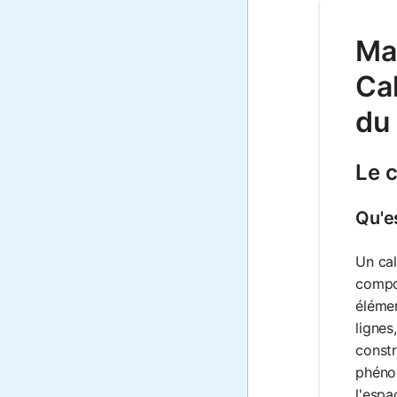
Mat
Cal
du
Le c
Qu'e
Un cal
compor
élémen
lignes
constr
phénom
l'espa