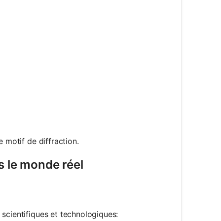
 \frac{d \sin \theta}{m}
\arcsin\left(\frac{m \lambda}{d}\right)
{m \lambda}{\sin \theta}
 motif de diffraction.
s le monde réel
scientifiques et technologiques: