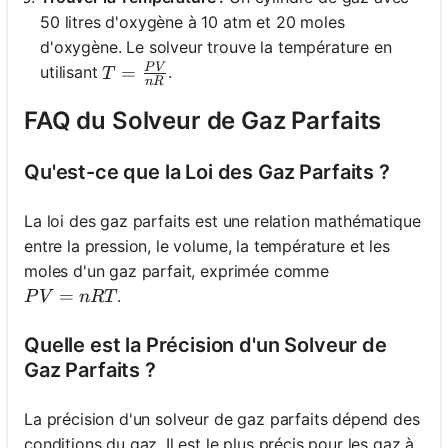
50 litres d'oxygène à 10 atm et 20 moles
d'oxygène. Le solveur trouve la température en
P
V
T = \frac{PV}{nR}
=
utilisant
.
T
n
R
FAQ du Solveur de Gaz Parfaits
Qu'est-ce que la Loi des Gaz Parfaits ?
La loi des gaz parfaits est une relation mathématique
entre la pression, le volume, la température et les
moles d'un gaz parfait, exprimée comme
PV = nRT
=
.
P
V
n
RT
Quelle est la Précision d'un Solveur de
Gaz Parfaits ?
La précision d'un solveur de gaz parfaits dépend des
conditions du gaz. Il est le plus précis pour les gaz à