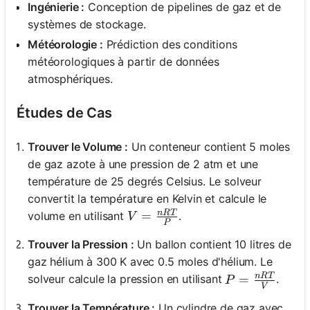
Ingénierie :
Conception de pipelines de gaz et de
systèmes de stockage.
Météorologie :
Prédiction des conditions
météorologiques à partir de données
atmosphériques.
Études de Cas
Trouver le Volume :
Un conteneur contient 5 moles
de gaz azote à une pression de 2 atm et une
température de 25 degrés Celsius. Le solveur
convertit la température en Kelvin et calcule le
n
RT
V = \frac{nRT}{P}
=
volume en utilisant
.
V
P
Trouver la Pression :
Un ballon contient 10 litres de
gaz hélium à 300 K avec 0.5 moles d'hélium. Le
n
RT
P = \frac{nR
=
solveur calcule la pression en utilisant
.
P
V
Trouver la Température :
Un cylindre de gaz avec