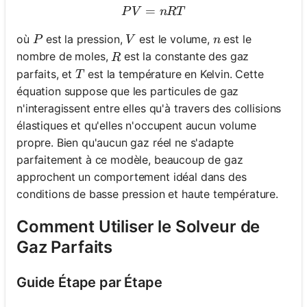
=
PV = nRT
P
V
n
RT
P
V
n
où
est la pression,
est le volume,
est le
P
V
n
R
nombre de moles,
est la constante des gaz
R
T
parfaits, et
est la température en Kelvin. Cette
T
équation suppose que les particules de gaz
n'interagissent entre elles qu'à travers des collisions
élastiques et qu'elles n'occupent aucun volume
propre. Bien qu'aucun gaz réel ne s'adapte
parfaitement à ce modèle, beaucoup de gaz
approchent un comportement idéal dans des
conditions de basse pression et haute température.
Comment Utiliser le Solveur de
Gaz Parfaits
Guide Étape par Étape