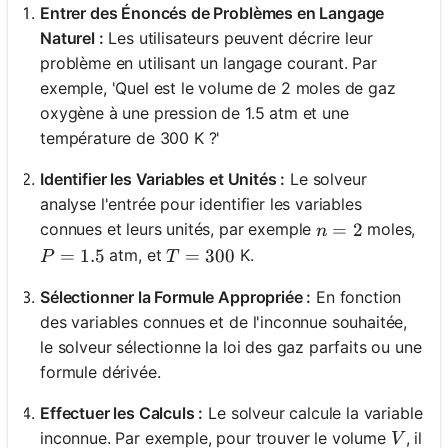
Entrer des Énoncés de Problèmes en Langage
Naturel :
Les utilisateurs peuvent décrire leur
problème en utilisant un langage courant. Par
exemple, 'Quel est le volume de 2 moles de gaz
oxygène à une pression de 1.5 atm et une
température de 300 K ?'
Identifier les Variables et Unités :
Le solveur
analyse l'entrée pour identifier les variables
n = 2
=
2
connues et leurs unités, par exemple
moles,
n
P = 1.5
=
1.5
T = 300
=
300
atm, et
K.
P
T
Sélectionner la Formule Appropriée :
En fonction
des variables connues et de l'inconnue souhaitée,
le solveur sélectionne la loi des gaz parfaits ou une
formule dérivée.
Effectuer les Calculs :
Le solveur calcule la variable
V
inconnue. Par exemple, pour trouver le volume
, il
V