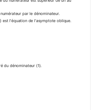
 du numérateur est supérieur de un au
 numérateur par le dénominateur.
) est l'équation de l'asymptote oblique.
ac{x^2 + 3x - 1}{x + 2}
é du dénominateur (1).