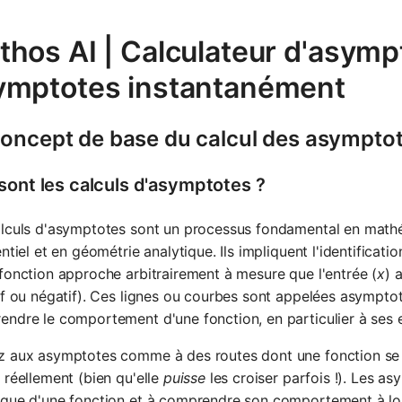
hos AI | Calculateur d'asymp
ymptotes instantanément
concept de base du calcul des asympto
sont les calculs d'asymptotes ?
lculs d'asymptotes sont un processus fondamental en mathém
entiel et en géométrie analytique. Ils impliquent l'identifica
fonction approche arbitrairement à mesure que l'entrée (
x
) 
if ou négatif). Ces lignes ou courbes sont appelées asymptot
ndre le comportement d'une fonction, en particulier à ses 
 aux asymptotes comme à des routes dont une fonction se r
 réellement (bien qu'elle
puisse
les croiser parfois !). Les as
que d'une fonction et à comprendre son comportement à lon