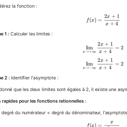
érez la fonction :
2
+
1
x
f(x) = \f
(
)
=
f
x
+
4
x
e 1 :
Calculer les limites :
2
+
1
x
\lim_{x \
lim
=
2
+
4
x
→
+
∞
x
2
+
1
x
\lim_{x \
lim
=
2
+
4
x
→
−
∞
x
e 2 :
Identifier l'asymptote :
donné que les deux limites sont égales à 2, il existe une as
 rapides pour les fonctions rationnelles :
e degré du numérateur < degré du dénominateur, l'asymptote
x
f(x) = \f
(
)
=
f
x