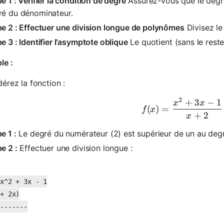
e 1 : Vérifier la condition de degré
Assurez-vous que le degré
ré du dénominateur.
e 2 : Effectuer une division longue de polynômes
Divisez le
e 3 : Identifier l'asymptote oblique
Le quotient (sans le reste
le :
érez la fonction :
2
+
3
−
1
f(x) = \fr
x
x
(
)
=
f
x
+
2
x
e 1 :
Le degré du numérateur (2) est supérieur de un au degr
e 2 :
Effectuer une division longue :
x^2 + 3x - 1

+ 2x)

-------
