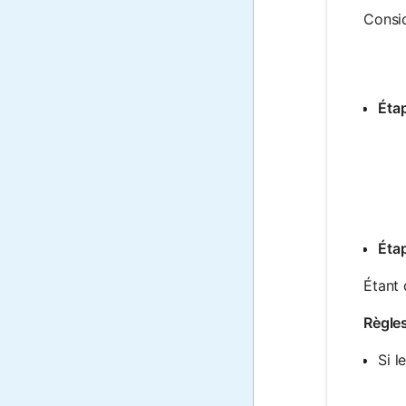
Consid
Étap
Étap
Étant 
Règles
Si l