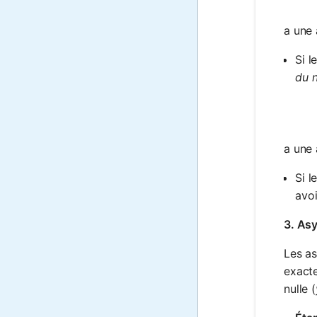
a une
Si l
du n
a une
Si l
avoi
3. Asy
Les as
exact
nulle (