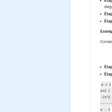
Étap
deg
Étap
Étap
Exemp
Consid
Étap
Étap
x + 1

x+2 | 
-(x^2 
------
x - 1
