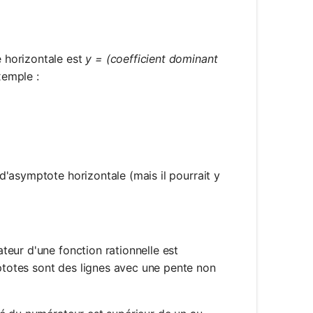
 horizontale est
y = (coefficient dominant
xemple :
rac{3x^2 + 2x}{5x^2 - x + 1}
d'asymptote horizontale (mais il pourrait y
eur d'une fonction rationnelle est
totes sont des lignes avec une pente non