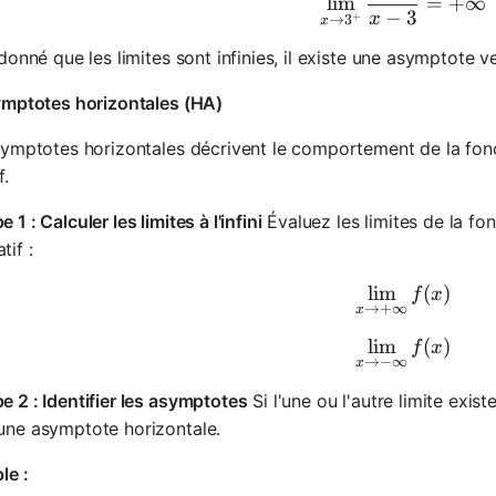
lim
=
+
∞
−
3
x
+
→
3
x
donné que les limites sont infinies, il existe une asymptote v
ymptotes horizontales (HA)
ymptotes horizontales décrivent le comportement de la fon
f.
e 1 : Calculer les limites à l'infini
Évaluez les limites de la fo
tif :
lim
\lim_{x \t
(
)
f
x
→
+
∞
x
lim
\lim_{x \t
(
)
f
x
→
−
∞
x
e 2 : Identifier les asymptotes
Si l'une ou l'autre limite exis
une asymptote horizontale.
le :