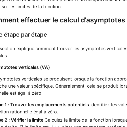
s sur les limites de la fonction.
ment effectuer le calcul d'asymptotes
e étape par étape
section explique comment trouver les asymptotes verticales
les.
mptotes verticales (VA)
ymptotes verticales se produisent lorsque la fonction approch
he une valeur spécifique. Généralement, cela se produit lor
nelle est égal à zéro.
e 1 : Trouver les emplacements potentiels
Identifiez les val
tion rationnelle égal à zéro.
e 2 : Vérifier la limite
Calculez la limite de la fonction lorsq
la droite. Si la limite est
, alors une asymptote verticale 