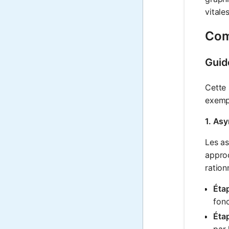
vitale
Com
Guid
Cette 
exemp
1. Asy
Les as
approc
ration
Étap
fonc
Étap
par 