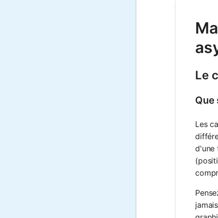
Mat
as
Le 
Que 
Les ca
différ
d'une 
(posit
compre
Pensez
jamais
graphi