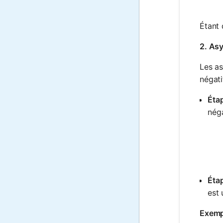
Étant 
2. As
Les as
négati
Étap
néga
Étap
est 
Exemp