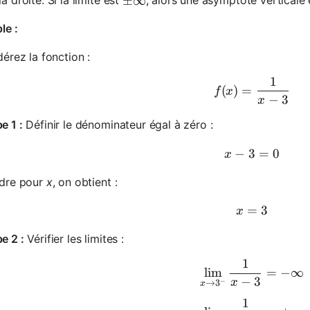
\pm \infty
±
∞
le :
érez la fonction :
1
f(x) = \fr
(
)
=
f
x
−
3
x
e 1 :
Définir le dénominateur égal à zéro :
−
3
x - 3 = 0
=
0
x
dre pour
x
, on obtient :
=
x = 3
3
x
e 2 :
Vérifier les limites :
1
\lim_{x \t
lim
=
−
∞
−
3
x
−
→
3
x
1
\lim_{x \