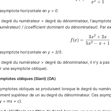
2
+
1
x
 asymptote horizontale en
y = 0
.
e degré du numérateur = degré du dénominateur, l'asymptote
umérateur) / (coefficient dominant du dénominateur)
. Par e
2
3
+
2
f(x) = \f
x
x
(
)
=
f
x
2
5
−
+
1
x
x
 asymptote horizontale en
y = 3/5
.
e degré du numérateur > degré du dénominateur, il n'y a pas 
r une asymptote oblique).
mptotes obliques (Slant) (OA)
ymptotes obliques se produisent lorsque le degré du numérat
ement supérieur de un au degré du dénominateur. Ces asymp
y = mx + c
).