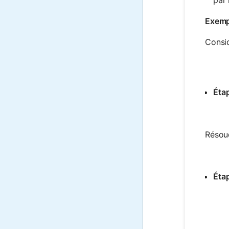
Exemp
Consid
Étap
Résou
Étap