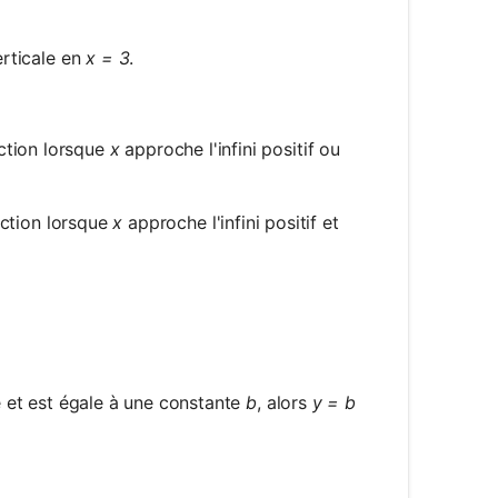
erticale en
x = 3
.
ction lorsque
x
approche l'infini positif ou
nction lorsque
x
approche l'infini positif et
o +\infty} f(x)
o -\infty} f(x)
te et est égale à une constante
b
, alors
y = b