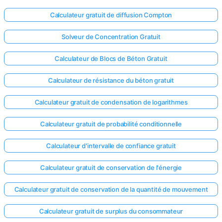
Calculateur gratuit de diffusion Compton
Solveur de Concentration Gratuit
Calculateur de Blocs de Béton Gratuit
Calculateur de résistance du béton gratuit
Calculateur gratuit de condensation de logarithmes
Calculateur gratuit de probabilité conditionnelle
Calculateur d'intervalle de confiance gratuit
Calculateur gratuit de conservation de l'énergie
Calculateur gratuit de conservation de la quantité de mouvement
Calculateur gratuit de surplus du consommateur