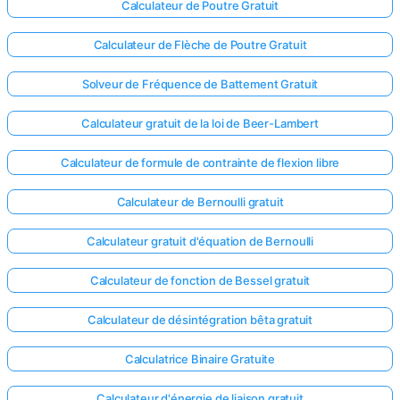
Calculateur de Poutre Gratuit
Aucune
Calculateur de Flèche de Poutre Gratuit
question
pour le
Solveur de Fréquence de Battement Gratuit
moment
Calculateur gratuit de la loi de Beer-Lambert
Posez
votre
Calculateur de formule de contrainte de flexion libre
première
question
Calculateur de Bernoulli gratuit
Calculateur gratuit d'équation de Bernoulli
Calculateur de fonction de Bessel gratuit
Calculateur de désintégration bêta gratuit
Calculatrice Binaire Gratuite
Calculateur d'énergie de liaison gratuit