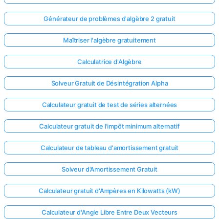
Générateur de problèmes d'algèbre 2 gratuit
Maîtriser l'algèbre gratuitement
Calculatrice d'Algèbre
Solveur Gratuit de Désintégration Alpha
Calculateur gratuit de test de séries alternées
Calculateur gratuit de l'impôt minimum alternatif
Calculateur de tableau d'amortissement gratuit
Solveur d'Amortissement Gratuit
Calculateur gratuit d'Ampères en Kilowatts (kW)
Calculateur d'Angle Libre Entre Deux Vecteurs