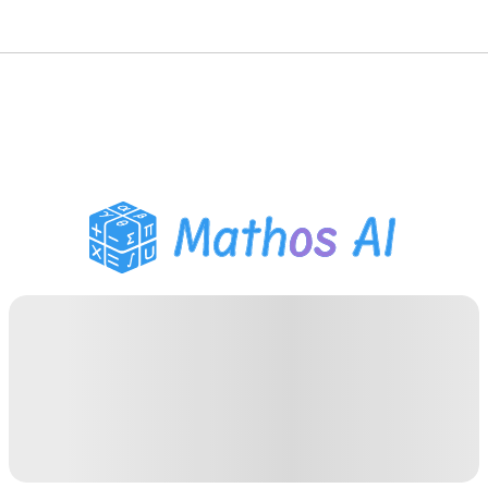
Solveur de Maths
Tuteur IA
Assistant Devoirs PDF
Outils d'étude