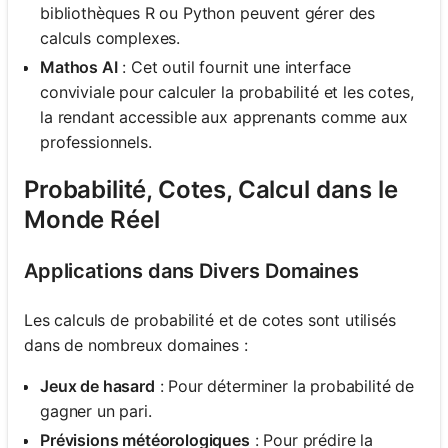
bibliothèques R ou Python peuvent gérer des
calculs complexes.
Mathos AI
: Cet outil fournit une interface
conviviale pour calculer la probabilité et les cotes,
la rendant accessible aux apprenants comme aux
professionnels.
Probabilité, Cotes, Calcul dans le
Monde Réel
Applications dans Divers Domaines
Les calculs de probabilité et de cotes sont utilisés
dans de nombreux domaines :
Jeux de hasard
: Pour déterminer la probabilité de
gagner un pari.
Prévisions météorologiques
: Pour prédire la