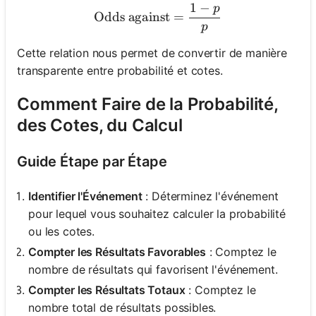
1
−
p
\text{Odds against} = \fr
Odds against
=
p
Cette relation nous permet de convertir de manière
transparente entre probabilité et cotes.
Comment Faire de la Probabilité,
des Cotes, du Calcul
Guide Étape par Étape
Identifier l'Événement
: Déterminez l'événement
pour lequel vous souhaitez calculer la probabilité
ou les cotes.
Compter les Résultats Favorables
: Comptez le
nombre de résultats qui favorisent l'événement.
Compter les Résultats Totaux
: Comptez le
nombre total de résultats possibles.