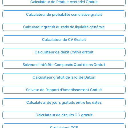
Calculateur de Produit Vectoriel Gratuit
Calculateur de probabilité cumulative gratuit
Calculateur gratuit du ratio de liquidité générale
Calculateur de CV Gratuit
Calculateur de débit Cytiva gratuit
Solveur d'Intérêts Composés Quotidiens Gratuit
Calculateur gratuit de la loi de Dalton
Solveur de Rapport d'Amortissement Gratuit
Calculateur de jours gratuits entre les dates
Calculateur de circuits CC gratuit
Calculateur DCF