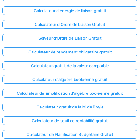
Calculateur d'énergie de liaison gratuit
Calculateur d'Ordre de Liaison Gratuit
Solveur d'Ordre de Liaison Gratuit
Calculateur de rendement obligataire gratuit
Calculateur gratuit de la valeur comptable
Calculateur d'algèbre booléenne gratuit
Calculateur de simplification d'algèbre booléenne gratuit
Calculateur gratuit de la loi de Boyle
Calculateur de seuil de rentabilité gratuit
Calculateur de Planification Budgétaire Gratuit