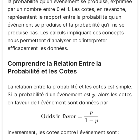
la probabilité qu'un événement se produise, exprimée
par un nombre entre 0 et 1. Les cotes, en revanche,
représentent le rapport entre la probabilité qu'un
événement se produise et la probabilité qu'il ne se
produise pas. Les calculs impliquant ces concepts
nous permettent d'analyser et d'interpréter
efficacement les données.
Comprendre la Relation Entre la
Probabilité et les Cotes
La relation entre la probabilité et les cotes est simple.
p
Si la probabilité d'un événement est
, alors les cotes
p
en faveur de l'événement sont données par :
p
\text{Odds in favor} = \f
Odds in favor
=
1
−
p
Inversement, les cotes contre l'événement sont :