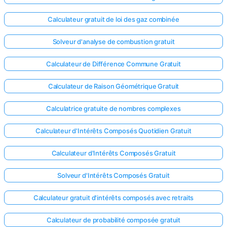
Calculateur gratuit de loi des gaz combinée
Solveur d'analyse de combustion gratuit
Calculateur de Différence Commune Gratuit
Calculateur de Raison Géométrique Gratuit
Calculatrice gratuite de nombres complexes
Calculateur d'Intérêts Composés Quotidien Gratuit
Calculateur d'Intérêts Composés Gratuit
Solveur d'Intérêts Composés Gratuit
Calculateur gratuit d'intérêts composés avec retraits
Calculateur de probabilité composée gratuit