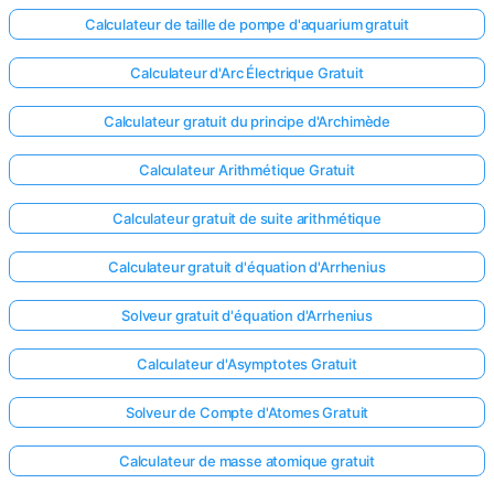
Calculateur de taille de pompe d'aquarium gratuit
Calculateur d'Arc Électrique Gratuit
Calculateur gratuit du principe d'Archimède
Calculateur Arithmétique Gratuit
Calculateur gratuit de suite arithmétique
Calculateur gratuit d'équation d'Arrhenius
Solveur gratuit d'équation d'Arrhenius
Calculateur d'Asymptotes Gratuit
Solveur de Compte d'Atomes Gratuit
Calculateur de masse atomique gratuit