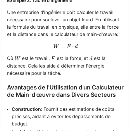
Exemple 2: Tâche d'Ingénierie
Une entreprise d'ingénierie doit calculer le travail
nécessaire pour soulever un objet lourd. En utilisant
la formule du travail en physique, elle entre la force
et la distance dans le calculateur de main-d'œuvre:
=
W = F \cdot d
⋅
W
F
d
W
F
d
Où
est le travail,
est la force, et
est la
W
F
d
distance. Cela les aide à déterminer l'énergie
nécessaire pour la tâche.
Avantages de l'Utilisation d'un Calculateur
de Main-d'œuvre dans Divers Secteurs
Construction
: Fournit des estimations de coûts
précises, aidant à éviter les dépassements de
budget.