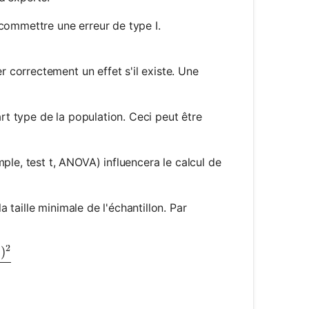
 commettre une erreur de type I.
r correctement un effet s'il existe. Une
cart type de la population. Ceci peut être
mple, test t, ANOVA) influencera le calcul de
 taille minimale de l'échantillon. Par
2
)
{2 \cdot (s^2) \cdot (z_{\alpha/2} + z_{\beta})^2}{