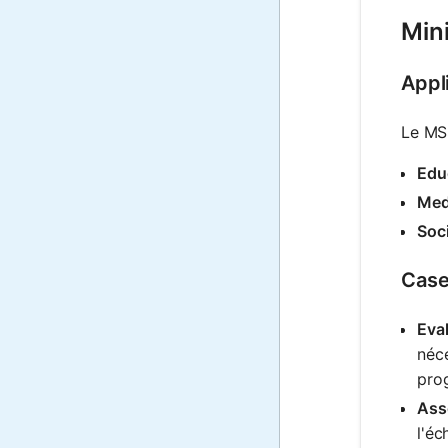
Min
Appli
Le MSS
Edu
Med
Soc
Case
Eva
néc
pro
Asse
l'éc