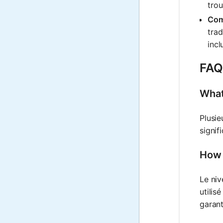
tro
Com
trad
incl
FAQ
What
Plusie
signif
How 
Le niv
utilis
garant