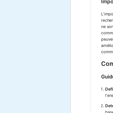
Impor
L'impo
recher
ne son
comme 
peuven
amélio
commu
Comm
Guid
Def
l'en
Dete
basé