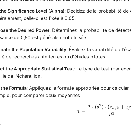
the Significance Level (Alpha)
: Décidez de la probabilité de
ralement, celle-ci est fixée à 0,05.
ose the Desired Power
: Déterminez la probabilité de détecte
sance de 0,80 est généralement utilisée.
mate the Population Variability
: Évaluez la variabilité ou l'é
vé de recherches antérieures ou d'études pilotes.
ct the Appropriate Statistical Test
: Le type de test (par exe
aille de l'échantillon.
 the Formula
: Appliquez la formule appropriée pour calculer la
mple, pour comparer deux moyennes :
2
2
⋅
(
)
⋅
(
+
n = \frac
s
z
z
/2
β
α
=
n
2
d
: