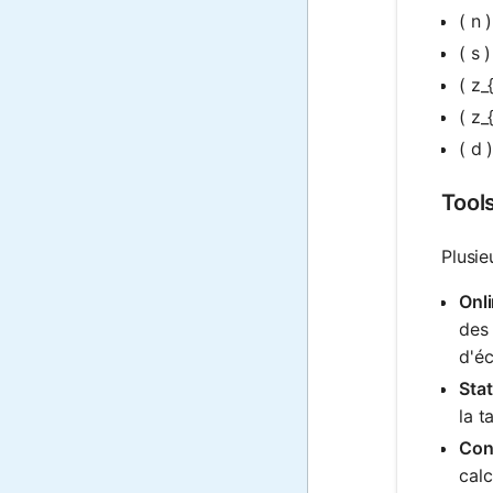
( n 
( s 
( z_
( z_
( d
Tool
Plusie
Onli
des 
d'éc
Stat
la t
Cons
calc