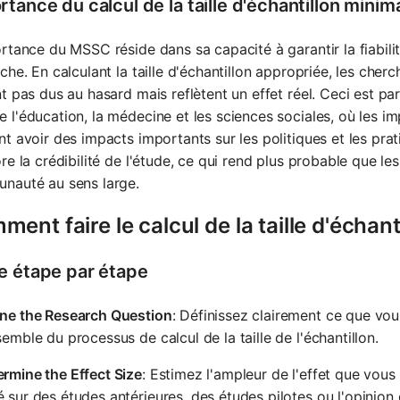
tance du calcul de la taille d'échantillon minim
rtance du MSSC réside dans sa capacité à garantir la fiabilité
che. En calculant la taille d'échantillon appropriée, les cher
t pas dus au hasard mais reflètent un effet réel. Ceci est 
l'éducation, la médecine et les sciences sociales, où les imp
t avoir des impacts importants sur les politiques et les prati
re la crédibilité de l'étude, ce qui rend plus probable que les
nauté au sens large.
ent faire le calcul de la taille d'échan
e étape par étape
ine the Research Question
: Définissez clairement ce que vo
semble du processus de calcul de la taille de l'échantillon.
rmine the Effect Size
: Estimez l'ampleur de l'effet que vous
 sur des études antérieures, des études pilotes ou l'opinion 