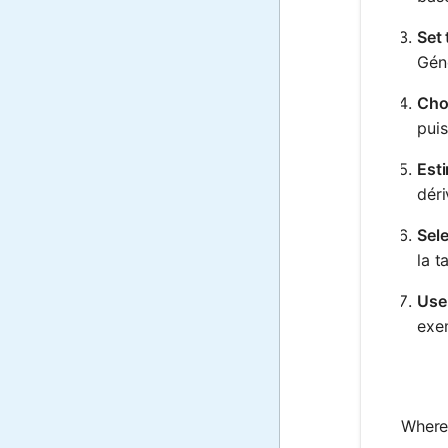
Set 
Géné
Cho
puis
Esti
déri
Sele
la t
Use
exe
Where