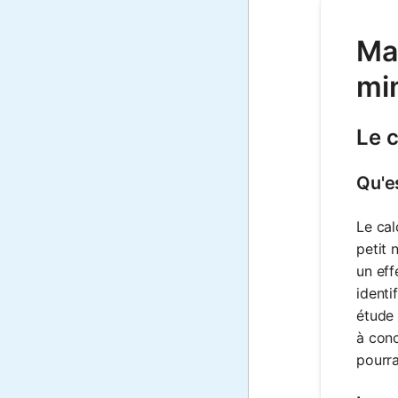
Mat
mi
Le c
Qu'es
Le cal
petit 
un eff
identi
étude 
à conc
pourra