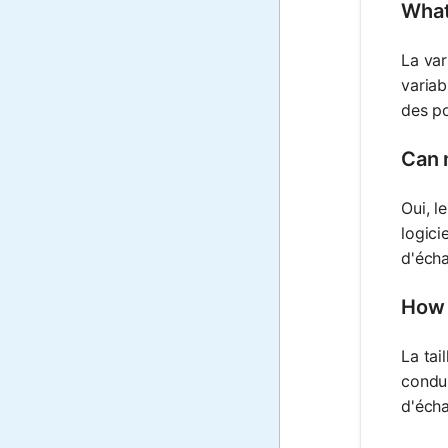
What 
La var
variab
des po
Can 
Oui, l
logici
d'écha
How 
La tai
condui
d'écha