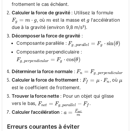
frottement le cas échéant.
Calculer la force de gravité
: Utilisez la formule
F_g = m \cdot g
=
⋅
m
g
, où
est la masse et
l'accélération
F
m
g
m
g
g
due à la gravité (environ 9,8 m/s²).
Décomposer la force de gravité
:
F_{g\_parallel} = F_g \cd
=
⋅
sin
(
)
Composante parallèle :
F
F
θ
_
g
p
a
r
a
ll
e
l
g
Composante perpendiculaire :
F_{g\_perpendicular} = F_g \cdot \cos(\theta
=
⋅
cos
(
)
F
F
θ
_
g
p
er
p
e
n
d
i
c
u
l
a
r
g
F_n = F_{g\_perpendi
=
Déterminer la force normale
:
F
F
_
n
g
p
er
p
e
n
d
i
c
u
l
a
r
F_f = \mu \cdot F
=
⋅
\mu
Calculer la force de frottement
:
, où
F
μ
F
μ
f
n
est le coefficient de frottement.
Trouver la force nette
: Pour un objet qui glisse
F_{net} = F_{g\_parallel} - F_f
=
−
vers le bas,
.
F
F
F
_
n
e
t
g
p
a
r
a
ll
e
l
f
F
a = \frac{F_{net}}{m}
=
Calculer l'accélération
:
a
n
e
t
m
Erreurs courantes à éviter