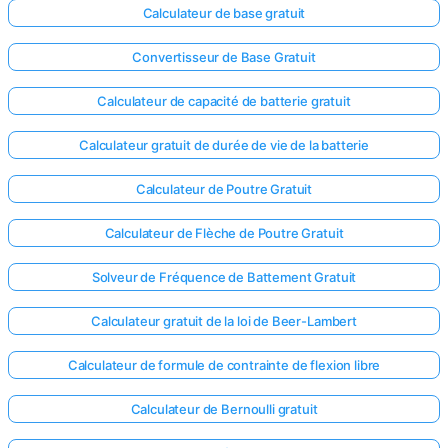
Calculateur de base gratuit
Aucune
question
Convertisseur de Base Gratuit
pour le
Calculateur de capacité de batterie gratuit
moment
Posez
Calculateur gratuit de durée de vie de la batterie
votre
première
Calculateur de Poutre Gratuit
question
Calculateur de Flèche de Poutre Gratuit
Solveur de Fréquence de Battement Gratuit
Calculateur gratuit de la loi de Beer-Lambert
Calculateur de formule de contrainte de flexion libre
Calculateur de Bernoulli gratuit