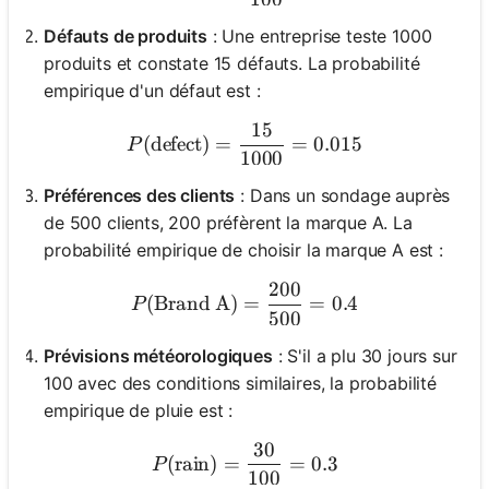
Défauts de produits
: Une entreprise teste 1000
produits et constate 15 défauts. La probabilité
empirique d'un défaut est :
15
P(\text{defect}) = \frac{
(
defect
)
=
=
0.015
P
1000
Préférences des clients
: Dans un sondage auprès
de 500 clients, 200 préfèrent la marque A. La
probabilité empirique de choisir la marque A est :
200
P(\text{Brand A}) = \fra
(
Brand A
)
=
=
0.4
P
500
Prévisions météorologiques
: S'il a plu 30 jours sur
100 avec des conditions similaires, la probabilité
empirique de pluie est :
30
P(\text{rain}) = \frac{30
(
rain
)
=
=
0.3
P
100