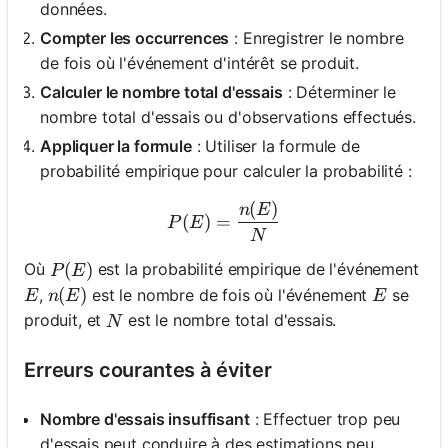
données.
Compter les occurrences
: Enregistrer le nombre
de fois où l'événement d'intérêt se produit.
Calculer le nombre total d'essais
: Déterminer le
nombre total d'essais ou d'observations effectués.
Appliquer la formule
: Utiliser la formule de
probabilité empirique pour calculer la probabilité :
(
)
P(E) = \frac{n(E)}{N}
n
E
(
)
=
P
E
N
P(E)
(
)
Où
est la probabilité empirique de l'événement
P
E
E
n(E)
(
)
E
,
est le nombre de fois où l'événement
se
E
n
E
E
N
produit, et
est le nombre total d'essais.
N
Erreurs courantes à éviter
Nombre d'essais insuffisant
: Effectuer trop peu
d'essais peut conduire à des estimations peu