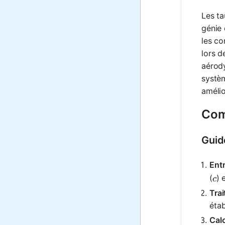
Les ta
génie 
les co
lors d
aérody
systèm
amélio
Com
Guid
Entr
c
(
) 
c
Tra
étab
Cal