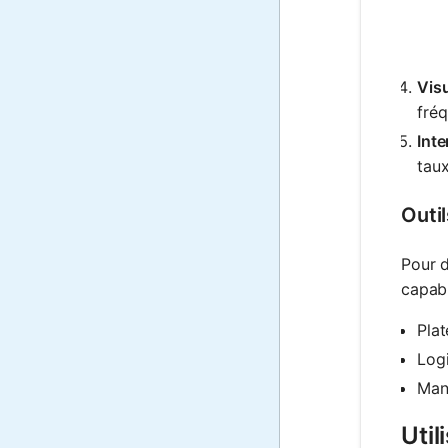
Visu
fréq
Inte
taux
Outi
Pour d
capabl
Plat
Logi
Manu
Uti