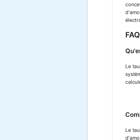
concev
d'amor
électr
FAQ
Qu'e
Le ta
systèm
calcul
Comm
Le tau
d'amor