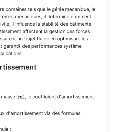
s domaines tels que le génie mécanique, le
 systèmes mécaniques, il détermine comment
ile, il influence la stabilité des bâtiments
rtissement affectent la gestion des forces
surent un trajet fluide en optimisant les
nt garantit des performances système
plications.
ortissement
m
a masse (
), le coefficient d'amortissement
m
taux d'amortissement via des formules
mule :