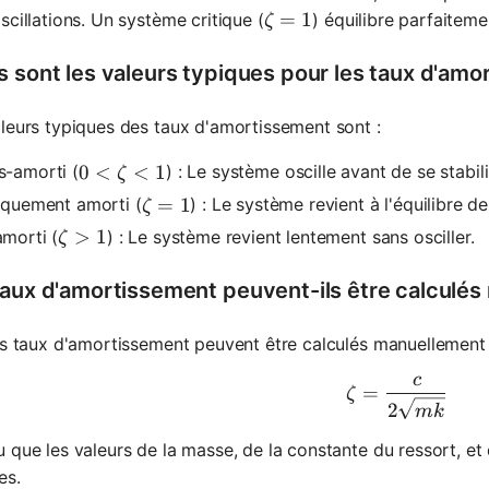
\zeta = 1
=
1
scillations. Un système critique (
) équilibre parfaitemen
ζ
s sont les valeurs typiques pour les taux d'am
leurs typiques des taux d'amortissement sont :
0 < \zeta < 1
0
<
<
1
s-amorti (
) : Le système oscille avant de se stabili
ζ
\zeta = 1
=
1
iquement amorti (
) : Le système revient à l'équilibre d
ζ
\zeta > 1
>
1
morti (
) : Le système revient lentement sans osciller.
ζ
taux d'amortissement peuvent-ils être calculé
es taux d'amortissement peuvent être calculés manuellement en
c
\zeta = \
=
ζ
2
mk
 que les valeurs de la masse, de la constante du ressort, et
es.