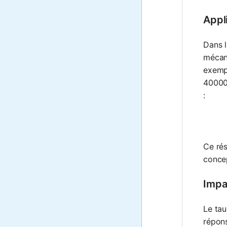
Appl
Dans l
mécani
exemp
40000
:
Ce rés
conce
Impa
Le tau
répons