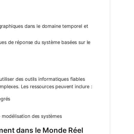
frac{c}{2 \sqrt{m k}}
 graphiques dans le domaine temporel et
iques de réponse du système basées sur le
tiliser des outils informatiques fiables
plexes. Les ressources peuvent inclure :
égrés
e modélisation des systèmes
ement dans le Monde Réel