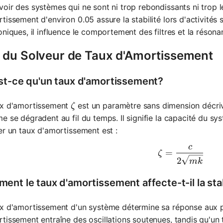
oir des systèmes qui ne sont ni trop rebondissants ni trop l
tissement d'environ 0.05 assure la stabilité lors d'activités 
oniques, il influence le comportement des filtres et la réson
 du Solveur de Taux d'Amortissement
st-ce qu'un taux d'amortissement?
\zeta
ux d'amortissement
est un paramètre sans dimension décriv
ζ
e se dégradent au fil du temps. Il signifie la capacité du sy
er un taux d'amortissement est :
c
\zeta = \
=
ζ
2
mk
ent le taux d'amortissement affecte-t-il la sta
x d'amortissement d'un système détermine sa réponse aux pe
tissement entraîne des oscillations soutenues, tandis qu'un t