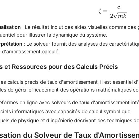
c
\zeta = \
=
ζ
2
mk
alisation
: Le résultat inclut des aides visuelles comme des
uentiel pour illustrer la dynamique du système.
rprétation
: Le solveur fournit des analyses des caractérist
 d'amortissement calculé.
ls et Ressources pour des Calculs Précis
es calculs précis de taux d'amortissement, il est essentiel d'u
es de gérer efficacement des opérations mathématiques com
eformes en ligne avec solveurs de taux d'amortissement int
ciels informatiques avec capacités de calcul symbolique
els de physique et d'ingénierie décrivant des techniques d
lisation du Solveur de Taux d'Amortiss