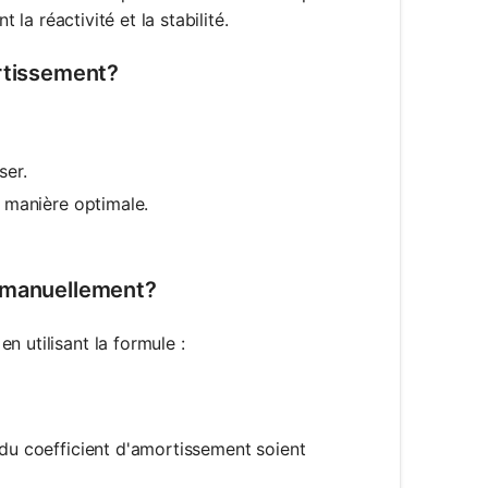
t la réactivité et la stabilité.
ortissement?
ser.
e manière optimale.
s manuellement?
 utilisant la formule :
frac{c}{2 \sqrt{m k}}
 du coefficient d'amortissement soient