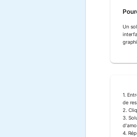
Pour
Un sol
interf
graph
1. Ent
de res
2. Cli
3. Sol
d'amor
4. Rép