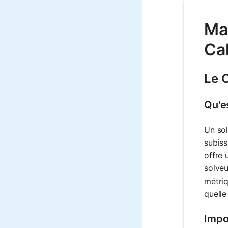
Ma
Ca
Le 
Qu'e
Un sol
subiss
offre 
solveu
métriq
quelle
Impo