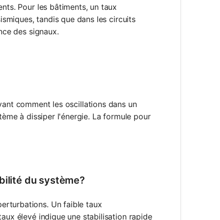
ents. Pour les bâtiments, un taux
sismiques, tandis que dans les circuits
ance des signaux.
ant comment les oscillations dans un
stème à dissiper l'énergie. La formule pour
frac{c}{2 \sqrt{m k}}
bilité du système?
rturbations. Un faible taux
aux élevé indique une stabilisation rapide