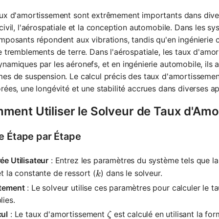
ux d'amortissement sont extrêmement importants dans diver
civil, l'aérospatiale et la conception automobile. Dans les
mposants répondent aux vibrations, tandis qu'en ingénierie civ
e tremblements de terre. Dans l'aérospatiale, les taux d'amo
namiques par les aéronefs, et en ingénierie automobile, ils as
es de suspension. Le calcul précis des taux d'amortisseme
rées, une longévité et une stabilité accrues dans diverses ap
ment Utiliser le Solveur de Taux d'Am
e Étape par Étape
ée Utilisateur
: Entrez les paramètres du système tels que l
k
et la constante de ressort (
) dans le solveur.
k
itement
: Le solveur utilise ces paramètres pour calculer le 
lies.
\zeta
cul
: Le taux d'amortissement
est calculé en utilisant la for
ζ