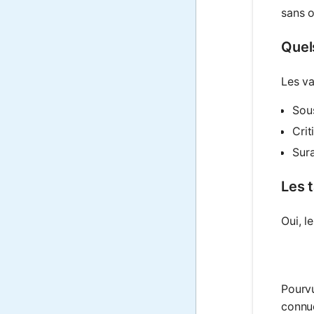
sans o
Quel
Les va
Sou
Crit
Sura
Les 
Oui, l
Pourvu
connu