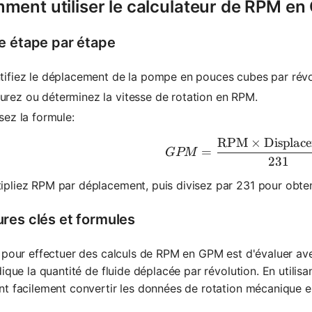
ment utiliser le calculateur de RPM e
e étape par étape
tifiez le déplacement de la pompe en pouces cubes par révo
rez ou déterminez la vitesse de rotation en RPM.
isez la formule:
RPM
×
Displac
GPM = \f
=
GPM
231
ipliez RPM par déplacement, puis divisez par 231 pour obte
res clés et formules
 pour effectuer des calculs de RPM en GPM est d'évaluer av
dique la quantité de fluide déplacée par révolution. En utilisa
t facilement convertir les données de rotation mécanique en