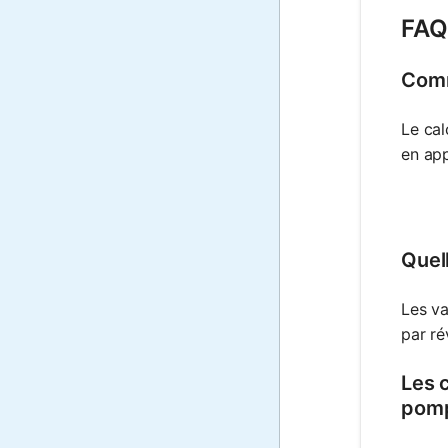
FAQ
Comm
Le cal
en app
Quel
Les va
par ré
Les 
pom