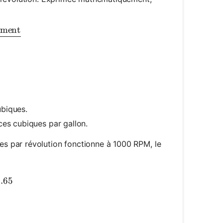
ement
rac{RPM \times \text{Displacement}}{231}
ubiques.
ces cubiques par gallon.
s par révolution fonctionne à 1000 RPM, le
ac{1000 \times 5}{231} \approx 21.65
.65