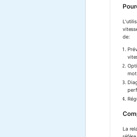
Pour
L'util
vitess
de:
Prév
vite
Opti
mote
Diag
perf
Régu
Comp
La re
réfère