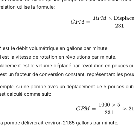
relation utilise la formule:
×
Displac
RPM
GPM = \f
=
GPM
231
est le débit volumétrique en gallons par minute.
est la vitesse de rotation en révolutions par minute.
lacement est le volume déplacé par révolution en pouces c
est un facteur de conversion constant, représentant les pou
xemple, si une pompe avec un déplacement de 5 pouces cube
est calculé comme suit:
1000
×
5
GPM = \fr
=
≈
21
GPM
231
 la pompe délivrerait environ 21.65 gallons par minute.