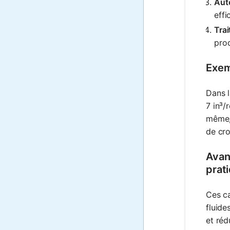
Aut
effi
Tra
prod
Exem
Dans 
7 in³/
même, 
de cro
Avan
prat
Ces ca
fluide
et réd