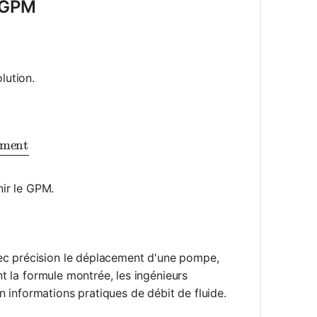
n GPM
lution.
ement
rac{\text{RPM} \times \text{Displacement}}{231}
nir le GPM.
ec précision le déplacement d'une pompe,
nt la formule montrée, les ingénieurs
 informations pratiques de débit de fluide.