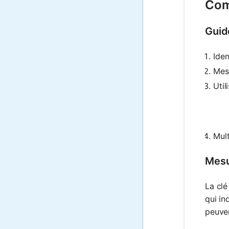
Com
Guid
Iden
Mesu
Util
Mult
Mesu
La clé
qui in
peuven