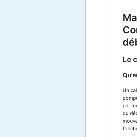
Ma
Con
déb
Le 
Qu'e
Un cal
pompe 
par mi
du déb
mouvem
foncti