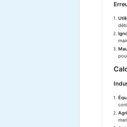
Erre
Util
débi
Igno
main
Mau
pour
Cal
Indu
Équ
cont
Agri
mani