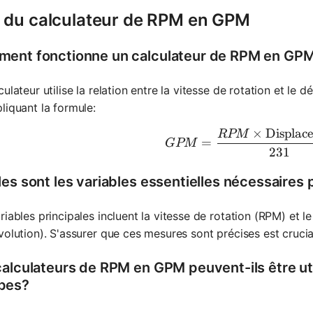
 du calculateur de RPM en GPM
ent fonctionne un calculateur de RPM en GP
culateur utilise la relation entre la vitesse de rotation et l
liquant la formule:
×
Displac
RPM
GPM = \f
=
GPM
231
les sont les variables essentielles nécessaires 
riables principales incluent la vitesse de rotation (RPM) e
volution). S'assurer que ces mesures sont précises est crucia
calculateurs de RPM en GPM peuvent-ils être uti
pes?