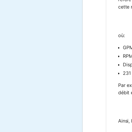
cette 
où:
GPM 
RPM 
Disp
231 
Par e
débit 
Ainsi,