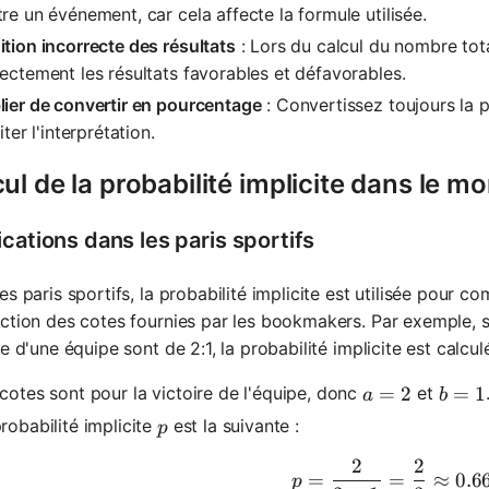
re un événement, car cela affecte la formule utilisée.
tion incorrecte des résultats
: Lors du calcul du nombre tota
ectement les résultats favorables et défavorables.
ier de convertir en pourcentage
: Convertissez toujours la 
liter l'interprétation.
ul de la probabilité implicite dans le m
cations dans les paris sportifs
es paris sportifs, la probabilité implicite est utilisée pour 
ction des cotes fournies par les bookmakers. Par exemple, 
re d'une équipe sont de 2:1, la probabilité implicite est calcu
a = 2
=
2
b = 1
=
1
cotes sont pour la victoire de l'équipe, donc
et
a
b
p
robabilité implicite
est la suivante :
p
2
2
p = \frac
=
=
≈
0.6
p