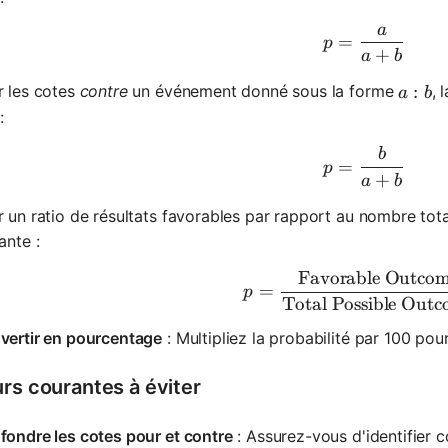
a
p = \frac
=
p
+
a
b
a:b
:
r les cotes
contre
un événement donné sous la forme
, 
a
b
:
b
p = \frac
=
p
+
a
b
 un ratio de résultats favorables par rapport au nombre total
ante :
Favorable Outcom
p = \frac
=
p
Total Possible Outc
vertir en pourcentage
: Multipliez la probabilité par 100 po
urs courantes à éviter
fondre les cotes pour et contre
: Assurez-vous d'identifier 