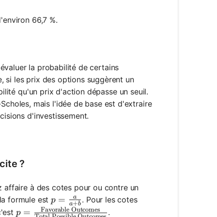
d'environ 66,7 %.
 évaluer la probabilité de certains
 si les prix des options suggèrent un
ilité qu'un prix d'action dépasse un seuil.
holes, mais l'idée de base est d'extraire
cisions d'investissement.
cite ?
z affaire à des cotes pour ou contre un
a
p = \frac{a}{a + b}
=
 la formule est
. Pour les cotes
p
+
a
b
Favorable Outcomes
p = \frac{\text{Favorable Outcomes}}{\text{Tot
=
c'est
.
p
Total Possible Outcomes