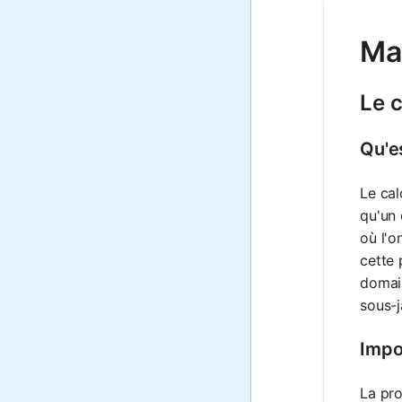
Mat
Le c
Qu'es
Le cal
qu'un 
où l'o
cette 
domain
sous-j
Impo
La pro