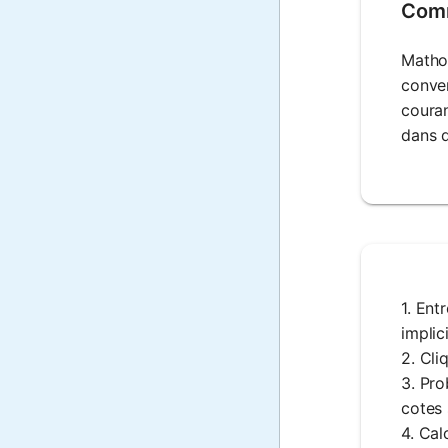
Comme
Mathos
conver
couran
dans 
1. Ent
implic
2. Cli
3. Pro
cotes 
4. Cal