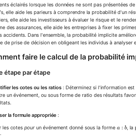
nts éclairés lorsque les données ne sont pas présentées de 
fs, elle aide les parieurs à comprendre la probabilité d'un ré
iers, elle aide les investisseurs à évaluer le risque et le ren
e des assurances, elle aide les entreprises à fixer les prim
s accidents. Dans l'ensemble, la probabilité implicite amélio
e de prise de décision en obligeant les individus à analyser 
ent faire le calcul de la probabilité imp
e étape par étape
tifier les cotes ou les ratios
: Déterminez si l'information es
re un événement, ou sous forme de ratio des résultats favo
ltats.
iser la formule appropriée
:
a:b
:
r les cotes
pour
un événement donné sous la forme
, la
a
b
: