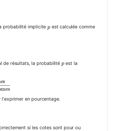
{a}{a + b}
p
la probabilité implicite
est calculée comme
p
{b}{a + b}
p
 de résultats, la probabilité
est la
p
es
{\text{Favorable Outcomes}}{\text{Total Possible O
omes
ur l'exprimer en pourcentage.
correctement si les cotes sont pour ou