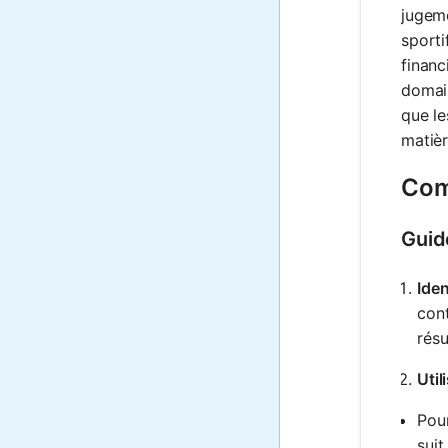
jugeme
sporti
financ
domain
que le
matièr
Comm
Guid
Iden
cont
résu
Util
Pou
suit 