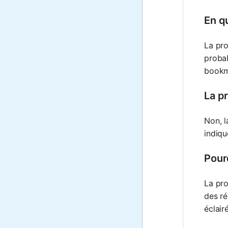
En qu
La pro
probab
bookma
La pr
Non, l
indiqu
Pourq
La pro
des ré
éclair