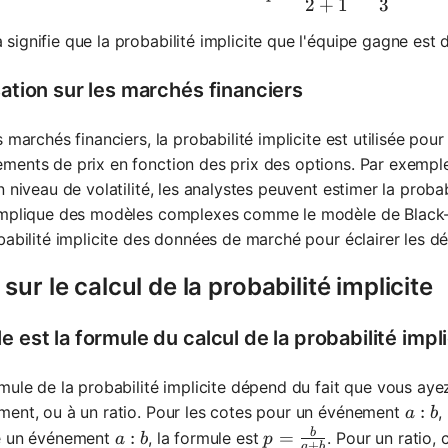
2
+
1
3
 signifie que la probabilité implicite que l'équipe gagne est 
sation sur les marchés financiers
s marchés financiers, la probabilité implicite est utilisée pour
ents de prix en fonction des prix des options. Par exemple,
n niveau de volatilité, les analystes peuvent estimer la probab
mplique des modèles complexes comme le modèle de Black-Sc
babilité implicite des données de marché pour éclairer les dé
sur le calcul de la probabilité implicite
e est la formule du calcul de la probabilité impli
mule de la probabilité implicite dépend du fait que vous aye
a:b
:
ent, ou à un ratio. Pour les cotes pour un événement
,
a
b
b
p = \frac{b}{a + b}
=
a:b
:
e un événement
, la formule est
. Pour un ratio, 
p
a
b
+
a
b