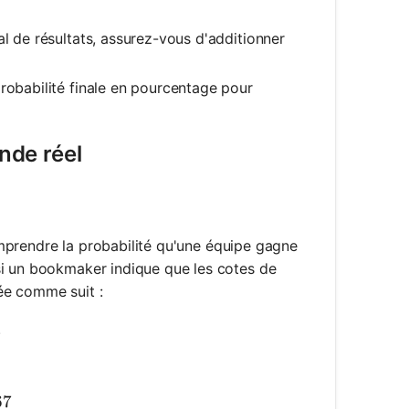
l de résultats, assurez-vous d'additionner
probabilité finale en pourcentage pour
onde réel
comprendre la probabilité qu'une équipe gagne
si un bookmaker indique que les cotes de
lée comme suit :
.
{2}{2 + 1} = \frac{2}{3} \approx 0.667
67