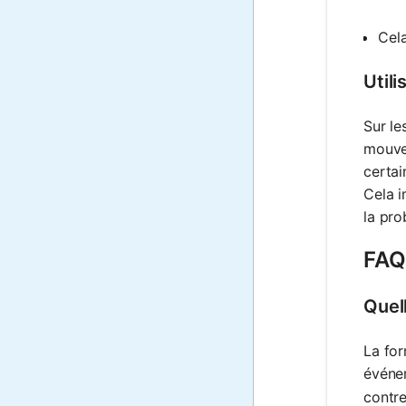
Cela
Utili
Sur le
mouvem
certai
Cela i
la pro
FAQ 
Quell
La for
événem
contr