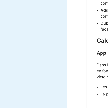
cont
Addi
corr
Oubl
faci
Calc
Appli
Dans l
en fon
victoi
Les 
La p