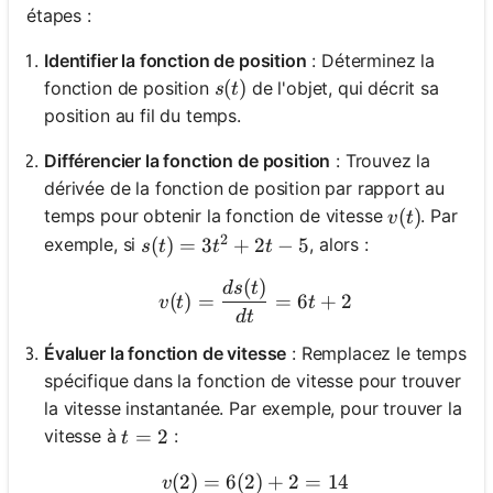
étapes :
Identifier la fonction de position
: Déterminez la
s(t)
(
)
fonction de position
de l'objet, qui décrit sa
s
t
position au fil du temps.
Différencier la fonction de position
: Trouvez la
dérivée de la fonction de position par rapport au
v(t)
(
)
temps pour obtenir la fonction de vitesse
. Par
v
t
2
s(t) = 3t^2 + 2t - 5
(
)
=
3
+
2
−
5
exemple, si
, alors :
s
t
t
t
(
)
v(t) = \frac{ds(t)}{dt} =
d
s
t
(
)
=
=
6
+
2
v
t
t
d
t
Évaluer la fonction de vitesse
: Remplacez le temps
spécifique dans la fonction de vitesse pour trouver
la vitesse instantanée. Par exemple, pour trouver la
t = 2
=
2
vitesse à
:
t
(
2
)
=
6
(
2
)
v(2) = 6(2) + 2 = 14
+
2
=
14
v