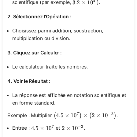
4
scientifique (par exemple,
).
3.2 \times 10^4
3.2
×
1
0
2. Sélectionnez l'Opération :
Choisissez parmi addition, soustraction,
multiplication ou division.
3. Cliquez sur Calculer :
Le calculateur traite les nombres.
4. Voir le Résultat :
La réponse est affichée en notation scientifique et
en forme standard.
7
−
3
\left(4.5 \times 10^7\right) \tim
4.5
×
1
0
×
2
×
1
0
Exemple : Multiplier
.
(
)
(
)
7
−
3
Entrée :
et
.
4.5 \times 10^7
4.5
×
1
0
2 \times 10^{-3}
2
×
1
0