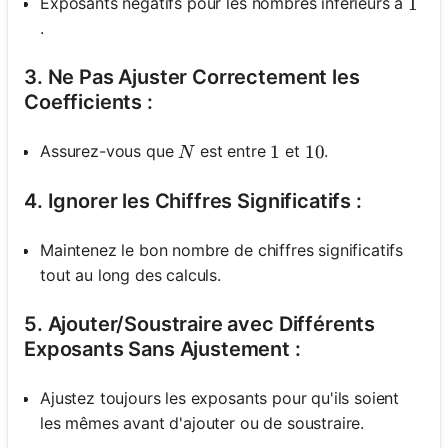
Exposants négatifs pour les nombres inférieurs à
1
1
.
3. Ne Pas Ajuster Correctement les
Coefficients :
N
Assurez-vous que
est entre
et
.
1
1
10
10
N
4. Ignorer les Chiffres Significatifs :
Maintenez le bon nombre de chiffres significatifs
tout au long des calculs.
5. Ajouter/Soustraire avec Différents
Exposants Sans Ajustement :
Connectez-
vous ici !
Ajustez toujours les exposants pour qu'ils soient
ort
les mêmes avant d'ajouter ou de soustraire.