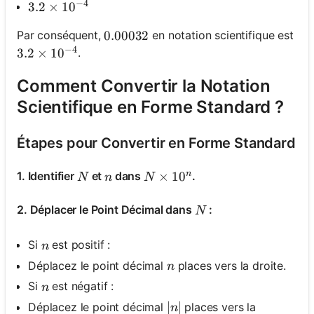
−
4
3.2 \times 10^{-4}
3.2
×
1
0
Par conséquent,
en notation scientifique est
0.00032
0.00032
−
4
.
3.2 \times 10^{-4}
3.2
×
1
0
Comment Convertir la Notation
Scientifique en Forme Standard ?
Étapes pour Convertir en Forme Standard
n
N
n
N \times 10^n
×
1
0
1. Identifier
et
dans
.
N
n
N
N
2. Déplacer le Point Décimal dans
:
N
n
Si
est positif :
n
n
Déplacez le point décimal
places vers la droite.
n
n
Si
est négatif :
n
|n|
∣
∣
Déplacez le point décimal
places vers la
n