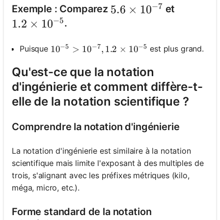
−
7
5.6 \times 10^{-7}
5.6
×
1
0
Exemple : Comparez
et
−
5
1.2 \times 10^{-5}
1.2
×
1
0
.
−
5
−
7
−
5
Puisque
est plus grand.
10^{-5}>10^{-7}, 1.2 \times 10^{-5}
1
0
>
1
0
,
1.2
×
1
0
Qu'est-ce que la notation
d'ingénierie et comment diffère-t-
elle de la notation scientifique ?
Comprendre la notation d'ingénierie
La notation d'ingénierie est similaire à la notation
scientifique mais limite l'exposant à des multiples de
trois, s'alignant avec les préfixes métriques (kilo,
méga, micro, etc.).
Forme standard de la notation