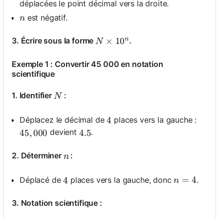
déplacées le point décimal vers la droite.
n
est négatif.
n
n
N \times 10^n
×
1
0
3. Écrire sous la forme
.
N
Exemple 1 : Convertir 45 000 en notation
scientifique
N
1. Identifier
:
N
Déplacez le décimal de
places vers la gauche :
4
4
devient
.
45,000
45
,
000
4.5
4.5
n
2. Déterminer
:
n
n=4
=
4
Déplacé de
places vers la gauche, donc
.
4
4
n
3. Notation scientifique :