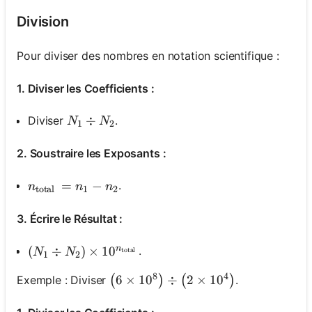
Division
Pour diviser des nombres en notation scientifique :
1. Diviser les Coefficients :
N_1 \div N_2
÷
Diviser
.
N
N
1
2
2. Soustraire les Exposants :
n_{\text {total }}=n_1-n_2
=
−
.
n
n
n
total
1
2
3. Écrire le Résultat :
n
\left(N_1 \div N_2\right) \times 10^{n_{\text {t
(
÷
)
×
1
0
.
N
N
total
1
2
8
4
\left(6 \times 10^8\right) \div\left
6
×
1
0
÷
2
×
1
0
Exemple : Diviser
.
(
)
(
)