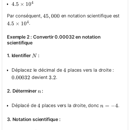
4
4.5 \times 10^4
4.5
×
1
0
Par conséquent,
en notation scientifique est
45,000
45
,
000
4
.
4.5 \times 10^4
4.5
×
1
0
Exemple 2 : Convertir 0.00032 en notation
scientifique
N
1. Identifier
:
N
Déplacez le décimal de
places vers la droite :
4
4
devient
.
0.00032
0.00032
3.2
3.2
n
2. Déterminer
:
n
n=-4
=
−
4
Déplacé de
places vers la droite, donc
.
4
4
n
3. Notation scientifique :