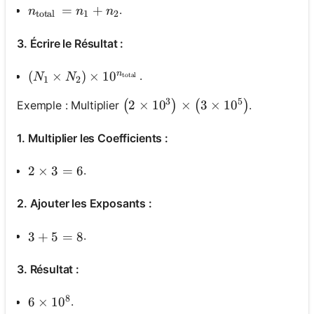
n_{\text {total }}=n_1+n_2
=
+
.
n
n
n
total
1
2
3. Écrire le Résultat :
n
\left(N_1 \times N_2\right) \times 10^{n_{\text 
(
×
)
×
1
0
.
N
N
total
1
2
3
5
\left(2 \times 10^3\right) \times
2
×
1
0
×
3
×
1
0
Exemple : Multiplier
.
(
)
(
)
1. Multiplier les Coefficients :
.
2 \times 3=6
2
×
3
=
6
2. Ajouter les Exposants :
.
3+5=8
3
+
5
=
8
3. Résultat :
8
.
6 \times 10^8
6
×
1
0