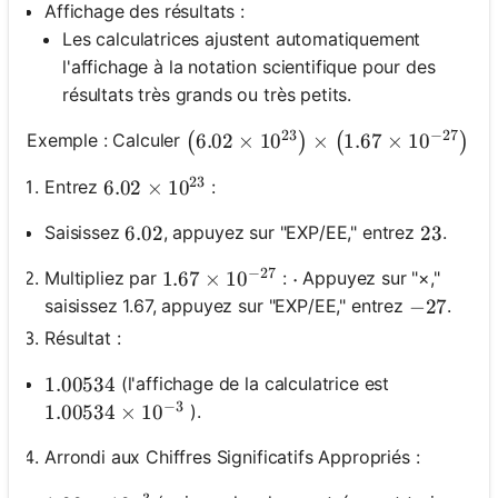
Affichage des résultats :
Les calculatrices ajustent automatiquement
l'affichage à la notation scientifique pour des
résultats très grands ou très petits.
23
−
27
\left(6.02 \times 10^{23}\right) \
6.02
×
1
0
×
1.67
×
1
0
Exemple : Calculer
(
)
(
)
23
Entrez
:
6.02 \times 10^{23}
6.02
×
1
0
Saisissez
, appuyez sur "EXP/EE," entrez
.
6.02
6.02
23
23
−
27
Multipliez par
:
Appuyez sur "×,"
1.67 \times 10^{-27}
1.67
×
1
0
\cdot
⋅
saisissez 1.67, appuyez sur "EXP/EE," entrez
.
-27
−
27
Résultat :
(l'affichage de la calculatrice est
1.00534
1.00534
−
3
).
1.00534 \times 10^{-3}
1.00534
×
1
0
Arrondi aux Chiffres Significatifs Appropriés :