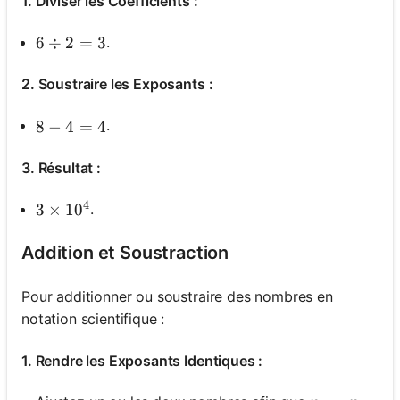
1. Diviser les Coefficients :
.
6 \div 2=3
6
÷
2
=
3
2. Soustraire les Exposants :
.
8-4=4
8
−
4
=
4
3. Résultat :
4
.
3 \times 10^4
3
×
1
0
Addition et Soustraction
Pour additionner ou soustraire des nombres en
notation scientifique :
1. Rendre les Exposants Identiques :