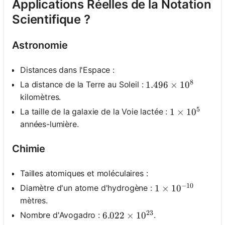
Applications Réelles de la Notation
Scientifique ?
Astronomie
Distances dans l'Espace :
8
La distance de la Terre au Soleil :
1.496 \times 10^8
1.496
×
1
0
kilomètres.
5
La taille de la galaxie de la Voie lactée :
1 \times 10^
1
×
1
0
années-lumière.
Chimie
Tailles atomiques et moléculaires :
−
10
Diamètre d'un atome d'hydrogène :
1 \times 10^{-10
1
×
1
0
mètres.
23
Nombre d'Avogadro :
.
6.022 \times 10^{23}
6.022
×
1
0