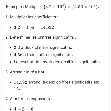
4
2
\left(3.2 \times 10^4\right) \time
3.2
×
1
0
×
4.56
×
1
0
Exemple : Multiplier
.
(
)
(
)
Multiplier les coefficients :
3.2 \times 4.56=14.592
3.2
×
4.56
=
14.592
Déterminer les chiffres significatifs :
a deux chiffres significatifs.
3.2
3.2
a trois chiffres significatifs.
4.56
4.56
Le résultat doit avoir deux chiffres significatifs.
Arrondir le résultat :
arrondi à deux chiffres significatifs est
14.592
14.592
.
15
15
Ajouter les exposants :
.
4+2=6
4
+
2
=
6