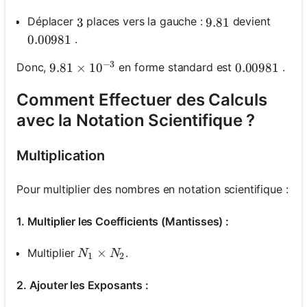
Déplacer
places vers la gauche :
devient
3
3
9.81
9.81
.
0.00981
0.00981
−
3
Donc,
en forme standard est
.
9.81 \times 10^{-3}
9.81
×
1
0
0.00981
0.00981
Comment Effectuer des Calculs
avec la Notation Scientifique ?
Multiplication
Pour multiplier des nombres en notation scientifique :
1. Multiplier les Coefficients (Mantisses) :
N_1 \times N_2
×
Multiplier
.
N
N
1
2
2. Ajouter les Exposants :