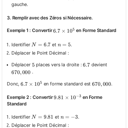
gauche.
3. Remplir avec des Zéros si Nécessaire.
5
Exemple 1 : Convertir
en Forme Standard
6.7 \times 10^5
6.7
×
1
0
N=6.7
=
6.7
n=5
=
5
Identifier
et
.
N
n
Déplacer le Point Décimal :
Déplacer
places vers la droite :
devient
5
5
6.7
6.7
.
670,000
670
,
000
5
Donc,
en forme standard est
.
6.7 \times 10^5
6.7
×
1
0
670,000
670
,
000
−
3
Exemple 2 : Convertir
en Forme
9.81 \times 10^{-3}
9.81
×
1
0
Standard
N=9.81
=
9.81
n=-3
=
−
3
Identifier
et
.
N
n
Déplacer le Point Décimal :