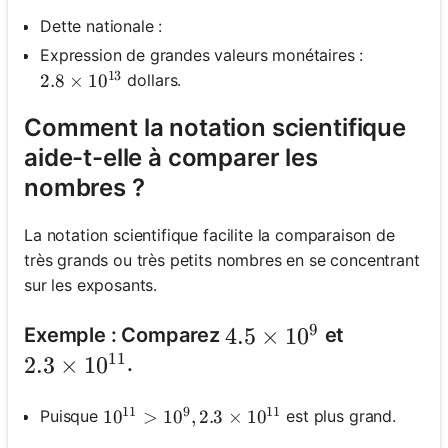
Dette nationale :
Expression de grandes valeurs monétaires :
13
dollars.
2.8 \times 10^{13}
2.8
×
1
0
Comment la notation scientifique
aide-t-elle à comparer les
nombres ?
La notation scientifique facilite la comparaison de
très grands ou très petits nombres en se concentrant
sur les exposants.
9
4.5 \times 10^9
4.5
×
1
0
Exemple : Comparez
et
11
2.3 \times 10^{11}
2.3
×
1
0
.
11
9
11
Puisque
est plus grand.
10^{11}>10^9, 2.3 \times 10^{11}
1
0
>
1
0
,
2.3
×
1
0