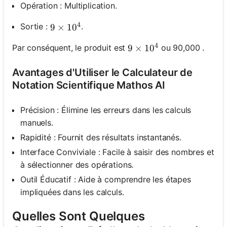
Opération : Multiplication.
4
Sortie :
.
9 \times 10^4
9
×
1
0
4
Par conséquent, le produit est
ou 90,000 .
9 \times 10^4
9
×
1
0
Avantages d'Utiliser le Calculateur de
Notation Scientifique Mathos AI
Précision : Élimine les erreurs dans les calculs
manuels.
Rapidité : Fournit des résultats instantanés.
Interface Conviviale : Facile à saisir des nombres et
à sélectionner des opérations.
Outil Éducatif : Aide à comprendre les étapes
impliquées dans les calculs.
Quelles Sont Quelques