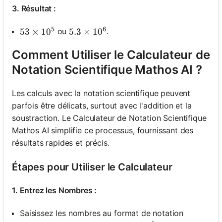
3. Résultat :
Aucune
question
5
6
ou
.
53 \times 10^5
53
×
1
0
5.3 \times 10^6
5.3
×
1
0
pour le
Comment Utiliser le Calculateur de
moment
Notation Scientifique Mathos AI ?
Posez
votre
première
Les calculs avec la notation scientifique peuvent
question
parfois être délicats, surtout avec l'addition et la
soustraction. Le Calculateur de Notation Scientifique
Mathos AI simplifie ce processus, fournissant des
résultats rapides et précis.
Étapes pour Utiliser le Calculateur
1. Entrez les Nombres :
Saisissez les nombres au format de notation