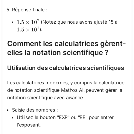
Réponse finale :
7
(Notez que nous avons ajusté 15 à
1.5 \times 10^7
1.5
×
1
0
1
).
1.5 \times 10^1
1.5
×
1
0
Comment les calculatrices gèrent-
elles la notation scientifique ?
Utilisation des calculatrices scientifiques
Les calculatrices modernes, y compris la calculatrice
de notation scientifique Mathos AI, peuvent gérer la
notation scientifique avec aisance.
Saisie des nombres :
Utilisez le bouton "EXP" ou "EE" pour entrer
l'exposant.