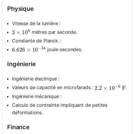
Physique
Vitesse de la lumière :
8
mètres par seconde.
3 \times 10^8
3
×
1
0
Constante de Planck :
−
34
joule-secondes.
6.626 \times 10^{-34}
6.626
×
1
0
Ingénierie
Ingénierie électrique :
−
6
Valeurs de capacité en microfarads :
.
2.2 \times 10^
2.2
×
1
0
F
Ingénierie mécanique :
Calculs de contrainte impliquant de petites
déformations.
Finance