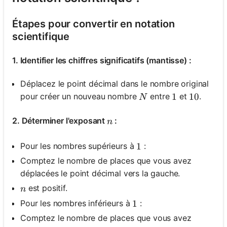
Étapes pour convertir en notation
scientifique
1. Identifier les chiffres significatifs (mantisse) :
Déplacez le point décimal dans le nombre original
N
pour créer un nouveau nombre
entre
et
.
1
1
10
10
N
n
2. Déterminer l'exposant
:
n
Pour les nombres supérieurs à
:
1
1
Comptez le nombre de places que vous avez
déplacées le point décimal vers la gauche.
n
est positif.
n
Pour les nombres inférieurs à
:
1
1
Comptez le nombre de places que vous avez