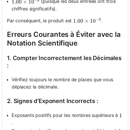
−
3
(puisque les deux entrées ont trois
1.00 \times 10^{-3}
1.00
×
1
0
chiffres significatifs).
−
3
Par conséquent, le produit est
.
1.00 \times 10^{-3}
1.00
×
1
0
Erreurs Courantes à Éviter avec la
Notation Scientifique
1. Compter Incorrectement les Décimales
:
Vérifiez toujours le nombre de places que vous
déplacez la décimale.
2. Signes d'Exponent Incorrects :
Exposants positifs pour les nombres supérieurs à
1
1
.