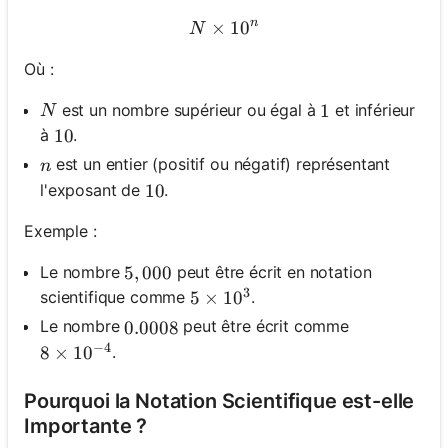
n
×
N \times 10^n
1
0
N
Où :
N
est un nombre supérieur ou égal à
et inférieur
1
1
N
à
.
10
10
n
est un entier (positif ou négatif) représentant
n
l'exposant de
.
10
10
Exemple :
Le nombre
peut être écrit en notation
5,000
5
,
000
3
scientifique comme
.
5 \times 10^3
5
×
1
0
Le nombre
peut être écrit comme
0.0008
0.0008
−
4
.
8 \times 10^{-4}
8
×
1
0
Pourquoi la Notation Scientifique est-elle
Importante ?