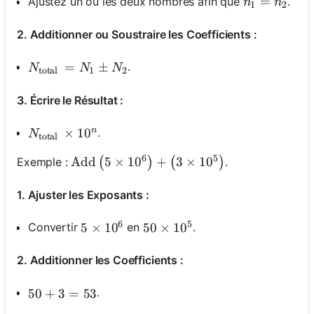
n_1=n_2
=
Ajustez un ou les deux nombres afin que
.
n
n
1
2
2. Additionner ou Soustraire les Coefficients :
N_{\text {total }}=N_1 \pm N_2
=
±
.
N
N
N
total
1
2
3. Écrire le Résultat :
n
N_{\text {total }} \times 10^n
×
1
0
.
N
total
6
5
\operatorname{Add}\left(5 \times 10^6\ri
Add
5
×
1
0
+
3
×
1
0
Exemple :
.
(
)
(
)
1. Ajuster les Exposants :
6
5
Convertir
en
.
5 \times 10^6
5
×
1
0
50 \times 10^5
50
×
1
0
2. Additionner les Coefficients :
.
50+3=53
50
+
3
=
53