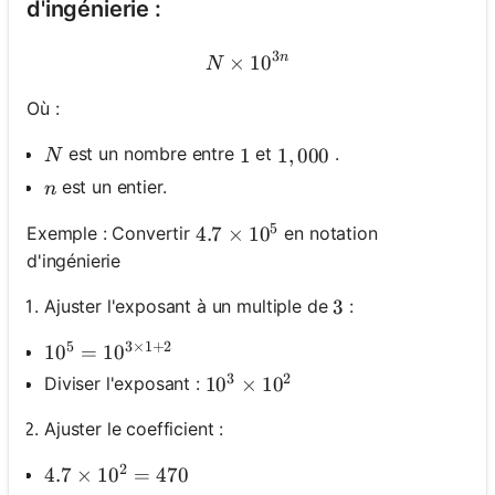
d'ingénierie :
3
n
×
N \times 10^{3 n}
1
0
N
Où :
N
est un nombre entre
et
.
1
1
1,000
1
,
000
N
n
est un entier.
n
5
Exemple : Convertir
en notation
4.7 \times 10^5
4.7
×
1
0
d'ingénierie
Ajuster l'exposant à un multiple de
:
3
3
5
3
×
1
+
2
10^5=10^{3 \times 1+2}
1
0
=
1
0
3
2
Diviser l'exposant :
10^3 \times 10^2
1
0
×
1
0
Ajuster le coefficient :
2
4.7 \times 10^2=470
4.7
×
1
0
=
470