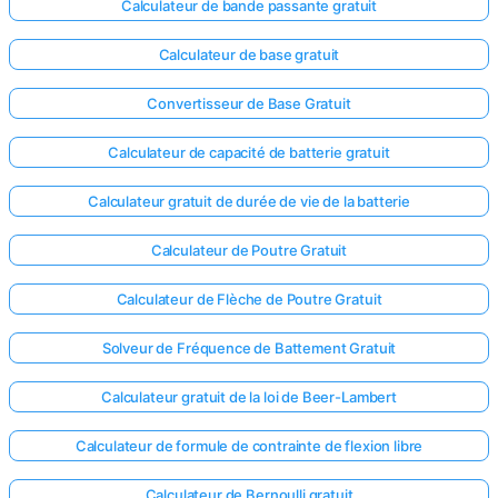
Calculateur de bande passante gratuit
Aucune
Calculateur de base gratuit
question
pour le
Convertisseur de Base Gratuit
moment
Calculateur de capacité de batterie gratuit
Posez
votre
Calculateur gratuit de durée de vie de la batterie
première
question
Calculateur de Poutre Gratuit
Calculateur de Flèche de Poutre Gratuit
Solveur de Fréquence de Battement Gratuit
Calculateur gratuit de la loi de Beer-Lambert
Calculateur de formule de contrainte de flexion libre
Calculateur de Bernoulli gratuit