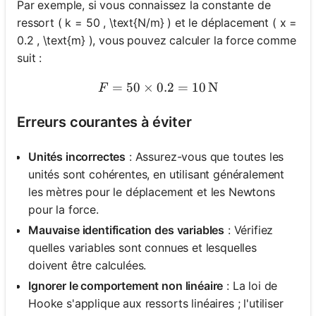
Par exemple, si vous connaissez la constante de
ressort ( k = 50 , \text{N/m} ) et le déplacement ( x =
0.2 , \text{m} ), vous pouvez calculer la force comme
suit :
=
50
×
0.2
F = 50 \times 0.2 = 10 \, 
=
10
N
F
Erreurs courantes à éviter
Unités incorrectes
: Assurez-vous que toutes les
unités sont cohérentes, en utilisant généralement
les mètres pour le déplacement et les Newtons
pour la force.
Mauvaise identification des variables
: Vérifiez
quelles variables sont connues et lesquelles
doivent être calculées.
Ignorer le comportement non linéaire
: La loi de
Hooke s'applique aux ressorts linéaires ; l'utiliser