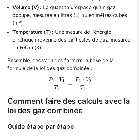
Volume (V) :
La quantité d'espace qu'un gaz
occupe, mesurée en litres (L) ou en mètres cubes
(m³).
Température (T) :
Une mesure de l'énergie
cinétique moyenne des particules de gaz, mesurée
en Kelvin (K).
Ensemble, ces variables forment la base de la
formule de la loi des gaz combinée :
⋅
⋅
P
V
P
V
\frac{{P_1 \cdot V_1}}{T
1
1
2
2
=
T
T
1
2
Comment faire des calculs avec la
loi des gaz combinée
Guide étape par étape