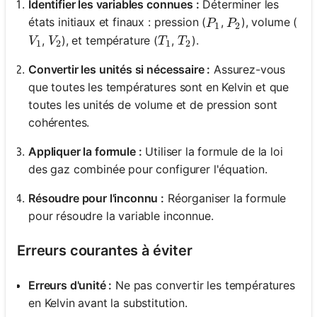
Identifier les variables connues :
Déterminer les
P_1
P_2
états initiaux et finaux : pression (
,
), volume (
P
P
1
2
V_1
V_2
T_1
T_2
,
), et température (
,
).
V
V
T
T
1
2
1
2
Convertir les unités si nécessaire :
Assurez-vous
que toutes les températures sont en Kelvin et que
toutes les unités de volume et de pression sont
cohérentes.
Appliquer la formule :
Utiliser la formule de la loi
des gaz combinée pour configurer l'équation.
Résoudre pour l'inconnu :
Réorganiser la formule
pour résoudre la variable inconnue.
Erreurs courantes à éviter
Erreurs d'unité :
Ne pas convertir les températures
en Kelvin avant la substitution.