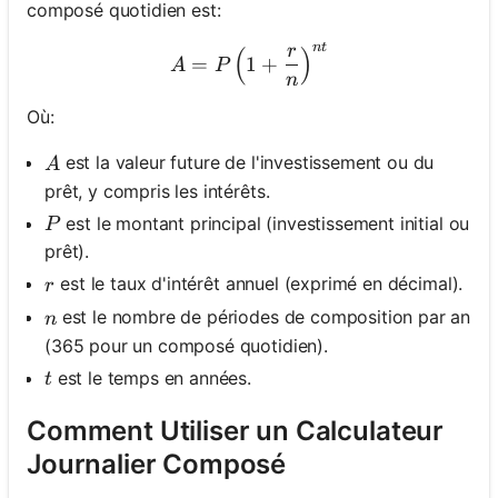
composé quotidien est:
n
t
r
(
A = P \left(1 + \frac{r}{n
)
=
1
+
A
P
n
Où:
A
est la valeur future de l'investissement ou du
A
prêt, y compris les intérêts.
P
est le montant principal (investissement initial ou
P
prêt).
r
est le taux d'intérêt annuel (exprimé en décimal).
r
n
est le nombre de périodes de composition par an
n
(365 pour un composé quotidien).
t
est le temps en années.
t
Comment Utiliser un Calculateur
Journalier Composé