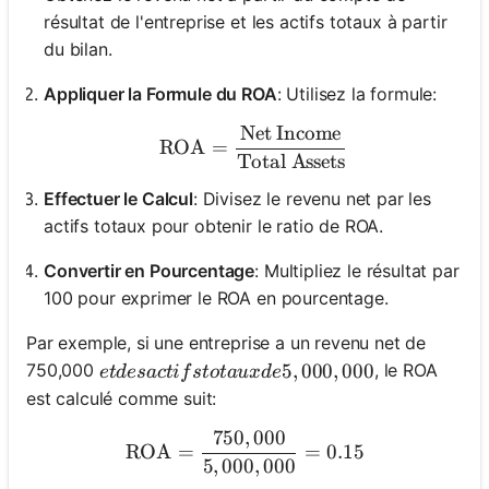
résultat de l'entreprise et les actifs totaux à partir
du bilan.
Appliquer la Formule du ROA
: Utilisez la formule:
Net Income
\text{ROA} = \frac{\text
ROA
=
Total Assets
Effectuer le Calcul
: Divisez le revenu net par les
actifs totaux pour obtenir le ratio de ROA.
Convertir en Pourcentage
: Multipliez le résultat par
100 pour exprimer le ROA en pourcentage.
Par exemple, si une entreprise a un revenu net de
et des actifs totaux de 5,000,000
5
,
000
,
000
750,000
, le ROA
e
t
d
es
a
c
t
i
f
s
t
o
t
a
ux
d
e
est calculé comme suit:
750
,
000
\text{ROA} = \frac{750,0
ROA
=
=
0.15
5
,
000
,
000