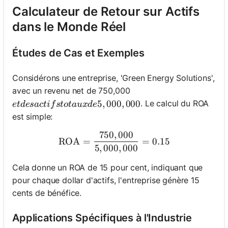
Calculateur de Retour sur Actifs
dans le Monde Réel
Études de Cas et Exemples
Considérons une entreprise, 'Green Energy Solutions',
avec un revenu net de 750,000
et des actifs totaux de 5,000,000
5
,
000
,
000
. Le calcul du ROA
e
t
d
es
a
c
t
i
f
s
t
o
t
a
ux
d
e
est simple:
750
,
000
\text{ROA} = \frac{750,0
ROA
=
=
0.15
5
,
000
,
000
Cela donne un ROA de 15 pour cent, indiquant que
pour chaque dollar d'actifs, l'entreprise génère 15
cents de bénéfice.
Applications Spécifiques à l'Industrie