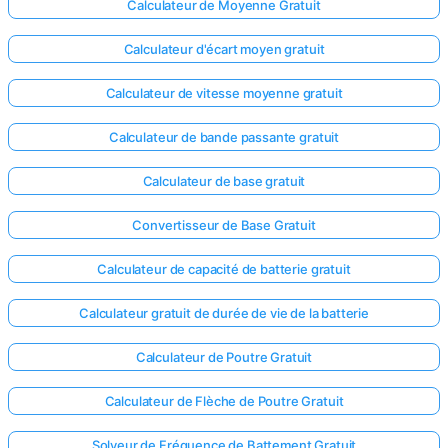
Calculateur de Moyenne Gratuit
Aucune
Calculateur d'écart moyen gratuit
question
pour le
Calculateur de vitesse moyenne gratuit
moment
Calculateur de bande passante gratuit
Posez
votre
Calculateur de base gratuit
première
question
Convertisseur de Base Gratuit
Calculateur de capacité de batterie gratuit
Calculateur gratuit de durée de vie de la batterie
Calculateur de Poutre Gratuit
Calculateur de Flèche de Poutre Gratuit
Solveur de Fréquence de Battement Gratuit