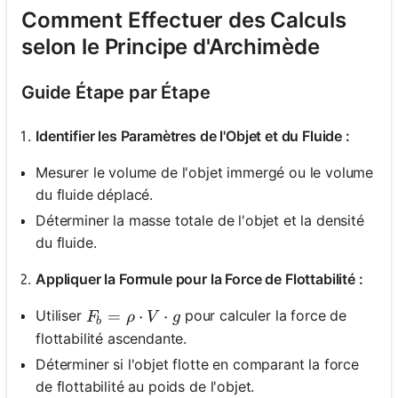
Comment Effectuer des Calculs
selon le Principe d'Archimède
Guide Étape par Étape
Identifier les Paramètres de l'Objet et du Fluide :
Mesurer le volume de l'objet immergé ou le volume
du fluide déplacé.
Déterminer la masse totale de l'objet et la densité
du fluide.
Appliquer la Formule pour la Force de Flottabilité :
F_b = \rho \cdot V \cdot g
=
⋅
⋅
Utiliser
pour calculer la force de
F
ρ
V
g
b
flottabilité ascendante.
Déterminer si l'objet flotte en comparant la force
de flottabilité au poids de l'objet.