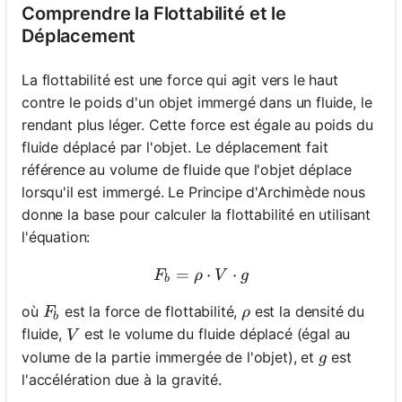
Comprendre la Flottabilité et le
Déplacement
La flottabilité est une force qui agit vers le haut
contre le poids d'un objet immergé dans un fluide, le
rendant plus léger. Cette force est égale au poids du
fluide déplacé par l'objet. Le déplacement fait
référence au volume de fluide que l'objet déplace
lorsqu'il est immergé. Le Principe d'Archimède nous
donne la base pour calculer la flottabilité en utilisant
l'équation:
=
F_b = \rho \cdot V \cdot 
⋅
⋅
F
ρ
V
g
b
F_b
\rho
où
est la force de flottabilité,
est la densité du
F
ρ
b
V
fluide,
est le volume du fluide déplacé (égal au
V
g
volume de la partie immergée de l'objet), et
est
g
l'accélération due à la gravité.