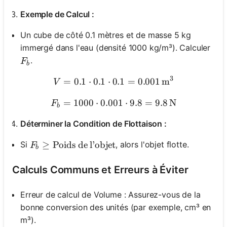
Exemple de Calcul :
Un cube de côté 0.1 mètres et de masse 5 kg
immergé dans l'eau (densité 1000 kg/m³). Calculer
F_b
.
F
b
3
=
0.1
⋅
0.1
⋅
0.1
V = 0.1 \cdot 0.1 \cdot 0.
=
0.001
m
V
=
1000
⋅
0.001
F_b = 1000 \cdot 0.001 \cd
⋅
9.8
=
9.8
N
F
b
Déterminer la Condition de Flottaison :
F_b \geq \text{Poids de l'objet}
≥
Poids de l’objet
Si
, alors l'objet flotte.
F
b
Calculs Communs et Erreurs à Éviter
Erreur de calcul de Volume : Assurez-vous de la
bonne conversion des unités (par exemple, cm³ en
m³).