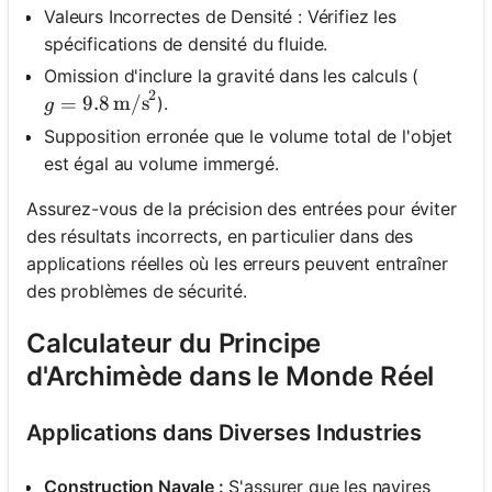
Valeurs Incorrectes de Densité : Vérifiez les
spécifications de densité du fluide.
Omission d'inclure la gravité dans les calculs (
2
g = 9.8 \, \text{m/s}^2
).
=
9.8
m/s
g
Supposition erronée que le volume total de l'objet
est égal au volume immergé.
Assurez-vous de la précision des entrées pour éviter
des résultats incorrects, en particulier dans des
applications réelles où les erreurs peuvent entraîner
des problèmes de sécurité.
Calculateur du Principe
d'Archimède dans le Monde Réel
Applications dans Diverses Industries
Construction Navale :
S'assurer que les navires